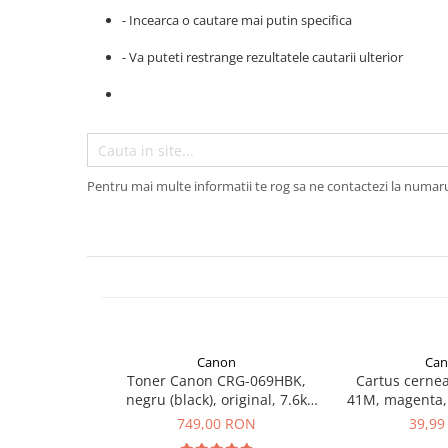
- Incearca o cautare mai putin specifica
Plottere
Consumabile imprimanta
- Va puteti restrange rezultatele cautarii ulterior
Tonere
Drum unit
Capete imprimare
Cartuse inkjet si cerneala
Pentru mai multe informatii te rog sa ne contactezi la numar
Hartie
Ribbon
Developer
Consumabile imprimanta
compatibile
Tonere compatibile
Canon
Can
Cartuse compatibile
Toner Canon CRG-069HBK,
Cartus cernea
negru (black), original, 7.6k
41M, magenta, 
Drum unit compatibile
pagini
pagini,
749,00 RON
39,99
Printare 3D