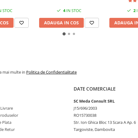
N STOC
4
IN STOC
2
I
 COS
ADAUGA IN COS
ADAUGA I
la mai multe in
Politica de Confidentialitate
DATE COMERCIALE
SC Meda Consult SRL
 Livrare
J15/696/2003
Produselor
RO15730038
 Plata
Str. Ion Ghica Bloc 13 Scara A Ap. 6
de Retur
Targoviste, Dambovita