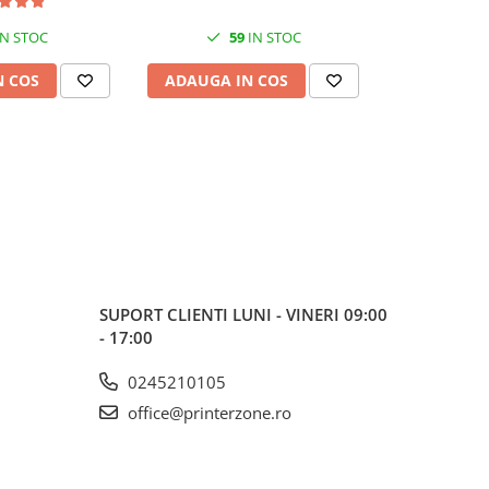
No OS, Quiet Blue
N STOC
59
IN STOC
3
N COS
ADAUGA IN COS
ADAUGA 
SUPORT CLIENTI
LUNI - VINERI 09:00
- 17:00
0245210105
office@printerzone.ro