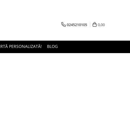
0245210105
0,00
ERTĂ PERSONALIZATĂ!
BLOG