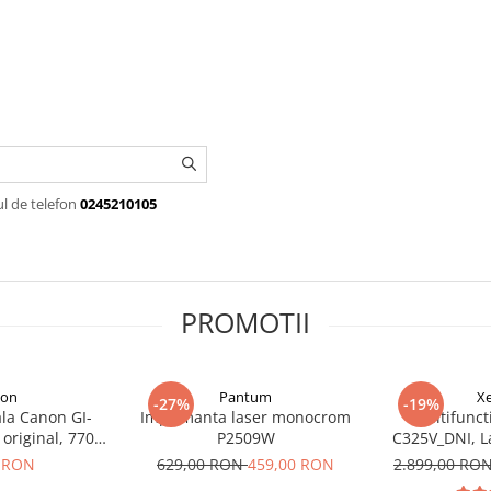
ul de telefon
0245210105
PROMOTII
on
Pantum
X
-27%
-19%
la Canon GI-
Imprimanta laser monocrom
Multifunct
original, 7700
P2509W
C325V_DNI, La
 70 ml
Duplex, DADF,
 RON
629,00 RON
459,00 RON
2.899,00 RO
FI,