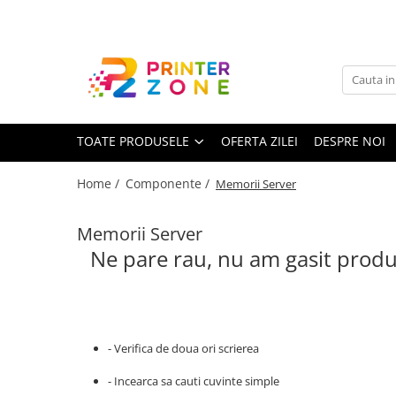
Toate Produsele
Imprimante
Imprimante laser
TOATE PRODUSELE
OFERTA ZILEI
DESPRE NOI
Imprimante cu jet
Multifunctionale laser
Home /
Componente /
Memorii Server
Multifunctionale cu jet
Imprimante etichete
Memorii Server
Ne pare rau, nu am gasit produ
Imprimante termice
Scanere
Imprimante matriciale
Accesorii imprimante
- Verifica de doua ori scrierea
Accesorii multifunctionale
- Incearca sa cauti cuvinte simple
Piese schimb