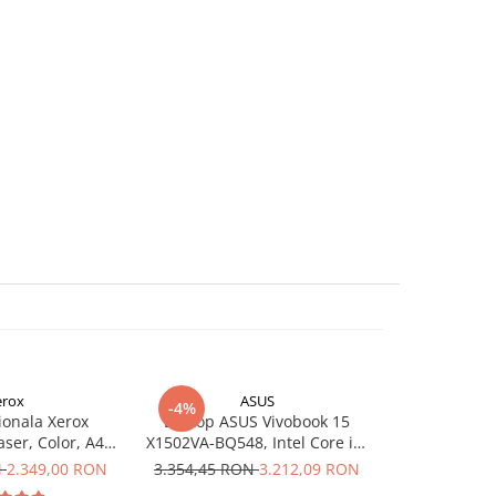
erox
ASUS
-4%
-48%
ionala Xerox
Laptop ASUS Vivobook 15
Toner com
ser, Color, A4,
X1502VA-BQ548, Intel Core i7-
CRG069H C (
 USB, Retea, WI-
13620H, 15.6 inch, RAM 16GB,
(Albastru
N
2.349,00 RON
3.354,45 RON
3.212,09 RON
428,79 R
 33ppm
SSD 1TB, Intel UHD Graphics,