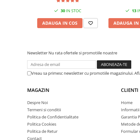
Imprimante 3D
30
IN STOC
13
I
Accesorii imprimante 3D
ADAUGA IN COS
ADAUGA IN
Filament imprimanta 3D
Laptopuri
Laptopuri / notebookuri
Laptopuri gaming
Newsletter
Nu rata ofertele si promotiile noastre
Ultrabookuri
Laptop-uri 2 in 1
Vreau sa primesc newsletter cu promotiile magazinului. Af
Accesorii laptop
Mini PC AI
MAGAZIN
CLIENTI
Piese si accesorii
Despre Noi
Home
Accesorii Printing
Termeni si conditii
Informatii
Ribbon
Politica de Confidentialitate
Garantia 
Politica Cookies
Metode de
Desktop PC
Politica de Retur
Formular 
PC Office
Contact