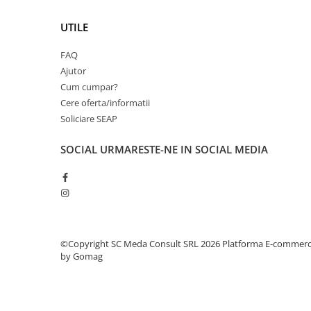
PC Gaming
UTILE
Workstation
All-in-One PC
FAQ
Mini PC
Ajutor
Cum cumpar?
Monitoare
Cere oferta/informatii
Monitoare LED
Soliciare SEAP
Accesorii monitoare
SOCIAL
URMARESTE-NE IN SOCIAL MEDIA
Componente
Placi video
Procesoare
Placi de baza
Memorii RAM
©Copyright SC Meda Consult SRL 2026
Platforma E-commer
by Gomag
SSD-uri interne
Hard disk-uri interne
Surse