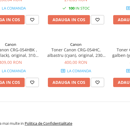
LA COMANDA
100
IN STOC
A IN COS
ADAUGA IN COS
ADAU
Canon
Canon
anon CRG-054HBK ,
Toner Canon CRG-054HC,
Toner
lack), original, 3100
albastru (cyan), original, 2300
galben (y
pagini
pagini, 2200 g
p
409,00 RON
400,00 RON
LA COMANDA
LA COMANDA
A IN COS
ADAUGA IN COS
ADAU
la mai multe in
Politica de Confidentialitate