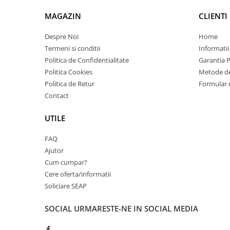
Imprimante 3D
MAGAZIN
CLIENTI
Accesorii imprimante 3D
Despre Noi
Home
Filament imprimanta 3D
Termeni si conditii
Informatii
Laptopuri
Politica de Confidentialitate
Garantia 
Laptopuri / notebookuri
Politica Cookies
Metode de
Laptopuri gaming
Politica de Retur
Formular 
Contact
Ultrabookuri
Laptop-uri 2 in 1
UTILE
Accesorii laptop
FAQ
Mini PC AI
Ajutor
Piese si accesorii
Cum cumpar?
Accesorii Printing
Cere oferta/informatii
Soliciare SEAP
Ribbon
Desktop PC
SOCIAL
URMARESTE-NE IN SOCIAL MEDIA
PC Office