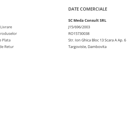
DATE COMERCIALE
SC Meda Consult SRL
 Livrare
J15/696/2003
Produselor
RO15730038
 Plata
Str. Ion Ghica Bloc 13 Scara A Ap. 6
de Retur
Targoviste, Dambovita