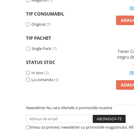
Magenta
(1)
Plottere
TIP CONSUMABIL
Consumabile imprimanta
ADAUG
Tonere
Original
(7)
Drum unit
TIP PACHET
Capete imprimare
Single Pack
(7)
Cartuse inkjet si cerneala
Toner C
negru (b
Hartie
STATUS STOC
Ribbon
In stoc
(2)
Developer
La comanda
(5)
ADAUG
Consumabile imprimanta
compatibile
Tonere compatibile
Newsletter
Nu rata ofertele si promotiile noastre
Cartuse compatibile
Drum unit compatibile
Vreau sa primesc newsletter cu promotiile magazinului. Af
Printare 3D