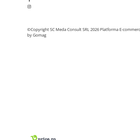
PC Gaming
Workstation
All-in-One PC
©Copyright SC Meda Consult SRL 2026
Platforma E-commer
Mini PC
by Gomag
Monitoare
Monitoare LED
Accesorii monitoare
Componente
Placi video
Procesoare
Placi de baza
Memorii RAM
SSD-uri interne
Hard disk-uri interne
Surse