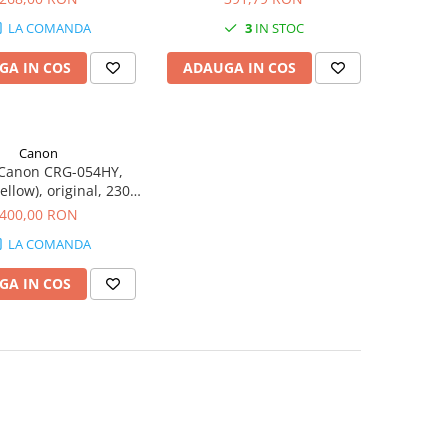
LA COMANDA
3
IN STOC
GA IN COS
ADAUGA IN COS
Canon
 Canon CRG-054HY,
ellow), original, 2300
agini, 2200 g
400,00 RON
LA COMANDA
GA IN COS