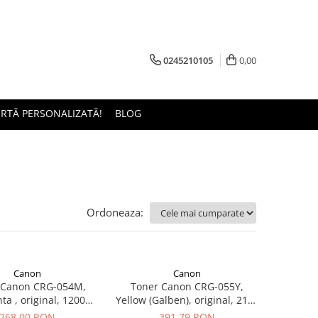
0245210105
0,00
ERTĂ PERSONALIZATĂ!
BLOG
Ordoneaza:
Canon
Canon
 Canon CRG-054M,
Toner Canon CRG-055Y,
a , original, 1200
Yellow (Galben), original, 2100
pagini.
pagini
268,00 RON
391,79 RON