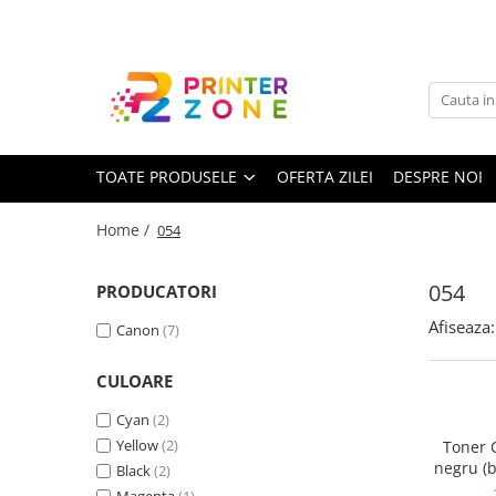
Toate Produsele
Imprimante
Imprimante laser
TOATE PRODUSELE
OFERTA ZILEI
DESPRE NOI
Imprimante cu jet
Multifunctionale laser
Home /
054
Multifunctionale cu jet
Imprimante etichete
054
PRODUCATORI
Imprimante termice
Afiseaza:
Canon
(7)
Scanere
CULOARE
Imprimante matriciale
Cyan
(2)
Accesorii imprimante
Yellow
(2)
Toner 
Accesorii multifunctionale
negru (b
Black
(2)
Piese schimb