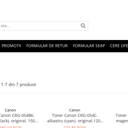
PROMOTII
FORMULAR DE RETUR
FORMULAR SEAP
CERE OF
1-
7
din
7
produse
Canon
Canon
Canon CRG-054BK,
Toner Canon CRG-054C,
Toner
lack), original, 1500
albastru (cyan), original,1200
magent
pagini
pagini, 12.5 ml
286,04 RON
270,85 RON