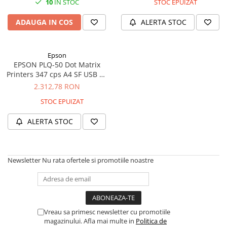
10
IN STOC
STOC EPUIZAT
Plottere
ADAUGA IN COS
ALERTA STOC
Consumabile imprimanta
Tonere
Drum unit
Epson
EPSON PLQ-50 Dot Matrix
Capete imprimare
Printers 347 cps A4 SF USB 10
cpi 560 chars/s
2.312,78 RON
Cartuse inkjet si cerneala
STOC EPUIZAT
Hartie
Ribbon
ALERTA STOC
Developer
Consumabile imprimanta
compatibile
Newsletter
Nu rata ofertele si promotiile noastre
Tonere compatibile
Cartuse compatibile
Drum unit compatibile
Vreau sa primesc newsletter cu promotiile
Printare 3D
magazinului. Afla mai multe in
Politica de