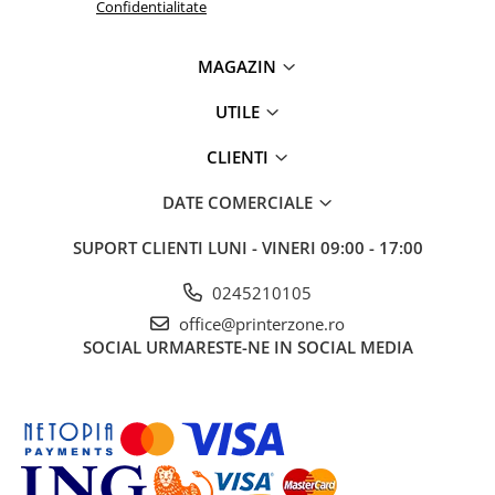
Confidentialitate
Imprimante 3D
Accesorii imprimante 3D
MAGAZIN
Filament imprimanta 3D
UTILE
Laptopuri
Laptopuri / notebookuri
CLIENTI
Laptopuri gaming
DATE COMERCIALE
Ultrabookuri
SUPORT CLIENTI
LUNI - VINERI 09:00 - 17:00
Laptop-uri 2 in 1
Accesorii laptop
0245210105
Mini PC AI
office@printerzone.ro
Piese si accesorii
SOCIAL
URMARESTE-NE IN SOCIAL MEDIA
Accesorii Printing
Ribbon
Desktop PC
PC Office