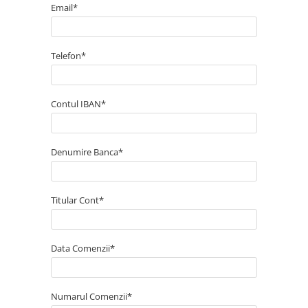
Email*
SSD-uri externe
Camere IP
Hard disk-uri externe
Accesorii retelistica
Telefon*
Card reader
PDU
Placi captura
Adaptoare PCI / PCIe
Contul IBAN*
Denumire Banca*
Titular Cont*
Data Comenzii*
Numarul Comenzii*