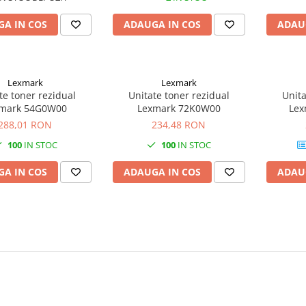
A IN COS
ADAUGA IN COS
ADAU
Lexmark
Lexmark
te toner rezidual
Unitate toner rezidual
Unita
mark 54G0W00
Lexmark 72K0W00
Lex
288,01 RON
234,48 RON
100
IN STOC
100
IN STOC
A IN COS
ADAUGA IN COS
ADAU