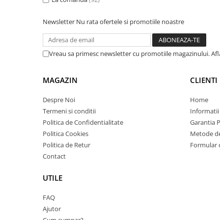
Antene & amplificatoare semnal
Newsletter
Nu rata ofertele si promotiile noastre
Camere IP
Accesorii retelistica
Vreau sa primesc newsletter cu promotiile magazinului. Af
PDU
UPS & Stabilizatoare
MAGAZIN
CLIENTI
UPS-uri
Despre Noi
Home
Baterii UPS
Termeni si conditii
Informatii
Accesorii UPS
Politica de Confidentialitate
Garantia 
Servere, Storage & NAS
Politica Cookies
Metode de
Politica de Retur
Formular 
Servere NAS
Contact
Servere
SSD enterprise
UTILE
HDD enterprise
FAQ
DAS (Direct Attached Storage)
Ajutor