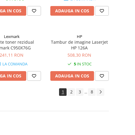
GA IN COS
ADAUGA IN COS
Lexmark
HP
te toner rezidual
Tambur de imagine LaserJet
mark C950X76G
HP 126A
241,11 RON
508,30 RON
LA COMANDA
5
IN STOC
GA IN COS
ADAUGA IN COS
1
2
3
8
...