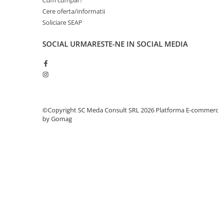
Cum cumpar?
Solutii backup
Cere oferta/informatii
Carcase HDD externe
Soliciare SEAP
Memorii USB
SOCIAL
URMARESTE-NE IN SOCIAL MEDIA
SD Card-uri
Tablete
Tablete inteligente
Accesorii tablete
Telefoane
©Copyright SC Meda Consult SRL 2026
Platforma E-commer
Smartphone-uri
by Gomag
Accesorii telefoane
Smart Home
Camere supraveghere smart
Prize inteligente
Hub-uri smart
Termostate smart