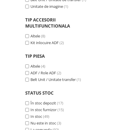
videoconferinta
Unitate de imagine
(1)
Alte periferice
TIP ACCESORII
Accesorii PC
MULTIFUNCTIONALA
Retelistica
Altele
(8)
Routere
Kit inlocuire ADF
(2)
Switch-uri
TIP PIESA
Access Point-uri
Altele
(4)
Cabluri retea
ADF / Role ADF
(2)
Sisteme Mesh WiFi
Belt Unit / Unitate transfer
(1)
Placi de retea
STATUS STOC
Conectori & mufe retea
Rack-uri & accesorii rack
În stoc depozit
(17)
In stoc furnizor
(15)
Patch panel-uri
In stoc
(49)
Injectoare PoE
Nu este in stoc
(3)
Modemuri
La comanda
(92)