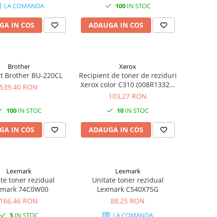
LA COMANDA
100
IN STOC
GA IN COS
ADAUGA IN COS
Brother
Xerox
it Brother BU-220CL
Recipient de toner de reziduri
Xerox color C310 (008R13325)
539,40 RON
(Negru/Black)
103,27 RON
100
IN STOC
10
IN STOC
GA IN COS
ADAUGA IN COS
Lexmark
Lexmark
te toner rezidual
Unitate toner rezidual
xmark 74C0W00
Lexmark C540X75G
166,46 RON
88,25 RON
5
IN STOC
LA COMANDA