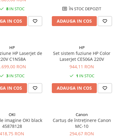
8
IN STOC
ÎN STOC DEPOZIT
GA IN COS
ADAUGA IN COS
HP
HP
uziune HP LaserJet de
Set sistem fuziune HP Color
220V C1N58A
LaserJet CE506A 220V
1.699,00 RON
944,11 RON
3
IN STOC
1
IN STOC
GA IN COS
ADAUGA IN COS
OKI
Canon
de imagine OKI black
Cartuș de întreținere Canon
45878128
MC-10
418,75 RON
294,67 RON