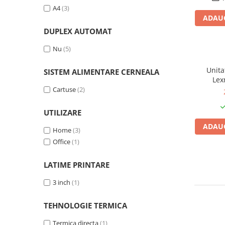
PC Gaming
A4
(3)
ADAUG
Workstation
DUPLEX AUTOMAT
All-in-One PC
Nu
(5)
Mini PC
Monitoare
Unita
SISTEM ALIMENTARE CERNEALA
Lex
Monitoare LED
Cartuse
(2)
Accesorii monitoare
Componente
UTILIZARE
Placi video
ADAUG
Home
(3)
Procesoare
Office
(1)
Placi de baza
LATIME PRINTARE
Memorii RAM
3 inch
(1)
SSD-uri interne
Hard disk-uri interne
TEHNOLOGIE TERMICA
Surse
Termica directa
(1)