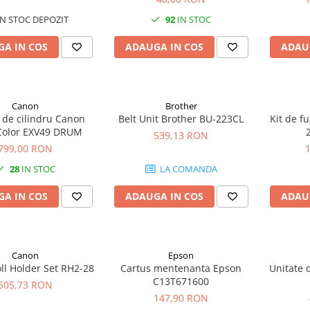
N STOC DEPOZIT
92
IN STOC
A IN COS
ADAUGA IN COS
ADAU
Canon
Brother
 de cilindru Canon
Belt Unit Brother BU-223CL
Kit de f
Color EXV49 DRUM
539,13 RON
799,00 RON
28
IN STOC
LA COMANDA
A IN COS
ADAUGA IN COS
ADAU
Canon
Epson
ll Holder Set RH2-28
Cartus mentenanta Epson
Unitate 
C13T671600
505,73 RON
147,90 RON