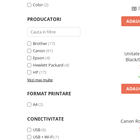
Color
(2)
Plottere
Î
Consumabile imprimanta
PRODUCATORI
ADAUG
Tonere
Drum unit
Brother
(17)
Capete imprimare
Canon
(61)
Cartuse inkjet si cerneala
Unitate
Epson
(4)
Black/
Hartie
Hewlett Packard
(4)
HP
(17)
Ribbon
Vezi mai multe
Developer
ADAUG
Consumabile imprimanta
FORMAT PRINTARE
compatibile
A4
(2)
Tonere compatibile
Cartuse compatibile
CONECTIVITATE
Canon Ro
Drum unit compatibile
USB
(6)
Printare 3D
USB + Wi-Fi
(1)