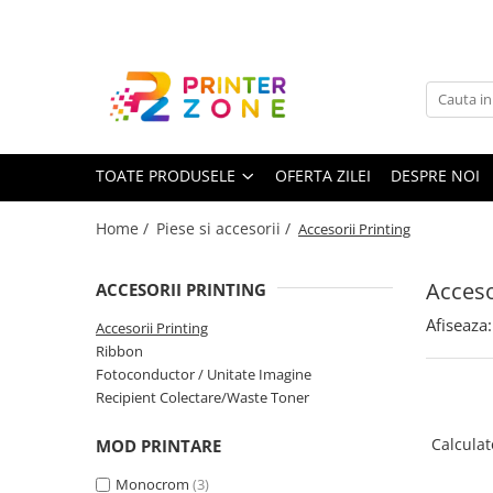
Toate Produsele
Imprimante
Imprimante laser
TOATE PRODUSELE
OFERTA ZILEI
DESPRE NOI
Imprimante cu jet
Multifunctionale laser
Home /
Piese si accesorii /
Accesorii Printing
Multifunctionale cu jet
Imprimante etichete
Acceso
ACCESORII PRINTING
Imprimante termice
Afiseaza:
Accesorii Printing
Scanere
Ribbon
Fotoconductor / Unitate Imagine
Imprimante matriciale
Recipient Colectare/Waste Toner
Accesorii imprimante
Calcula
MOD PRINTARE
Accesorii multifunctionale
Monocrom
(3)
Piese schimb