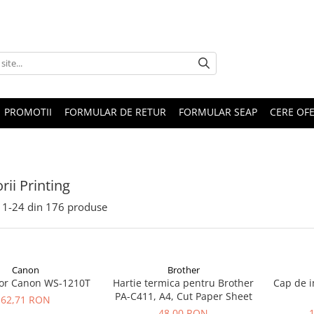
PROMOTII
FORMULAR DE RETUR
FORMULAR SEAP
CERE OF
rii Printing
1-
24
din
176
produse
Canon
Brother
tor Canon WS-1210T
Hartie termica pentru Brother
Cap de 
PA-C411, A4, Cut Paper Sheet
62,71 RON
48,00 RON