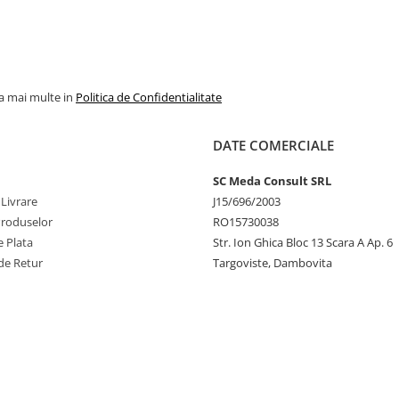
la mai multe in
Politica de Confidentialitate
DATE COMERCIALE
SC Meda Consult SRL
 Livrare
J15/696/2003
Produselor
RO15730038
 Plata
Str. Ion Ghica Bloc 13 Scara A Ap. 6
de Retur
Targoviste, Dambovita