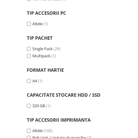
Carcase
TIP ACCESORII PC
Coolere CPU
Altele
(1)
Ventilatoare
Pasta termica
TIP PACHET
Placi video profesionale
Single Pack
(29)
SSD-uri externe
Multipack
(1)
Hard disk-uri externe
FORMAT HARTIE
Card reader
A4
(1)
Placi captura
Adaptoare PCI / PCIe
CAPACITATE STOCARE HDD / SSD
Periferice PC
320 GB
(1)
Mouse
Tastaturi
TIP ACCESORII IMPRIMANTA
Kit mouse si tastatura
Altele
(100)
Web-cam-uri si sisteme
Belt Unit / Unitate de transfer
(7)