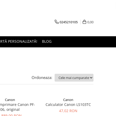
0245210105
0,00
ERTĂ PERSONALIZATĂ!
BLOG
Ordoneaza:
Canon
Canon
imprimare Canon PF-
Calculator Canon LS103TC
06, original
47,02 RON
1.889,00 RON