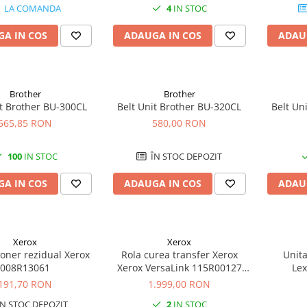
LA COMANDA
4
IN STOC
A IN COS
ADAUGA IN COS
ADAU
Brother
Brother
it Brother BU-300CL
Belt Unit Brother BU-320CL
Belt Un
565,85 RON
580,00 RON
100
IN STOC
ÎN STOC DEPOZIT
A IN COS
ADAUGA IN COS
ADAU
Xerox
Xerox
toner rezidual Xerox
Rola curea transfer Xerox
Unita
008R13061
Xerox VersaLink 115R00127
Le
(C7000/C7100), original, 200k
191,70 RON
1.999,00 RON
pagini
N STOC DEPOZIT
2
IN STOC