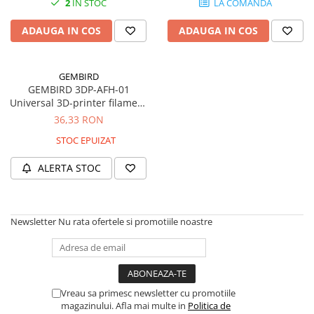
2
IN STOC
LA COMANDA
SSD-uri externe
Camere IP
ADAUGA IN COS
ADAUGA IN COS
Hard disk-uri externe
Accesorii retelistica
Card reader
PDU
GEMBIRD
Placi captura
GEMBIRD 3DP-AFH-01
Adaptoare PCI / PCIe
Universal 3D-printer filament
holder black
36,33 RON
STOC EPUIZAT
ALERTA STOC
Newsletter
Nu rata ofertele si promotiile noastre
Vreau sa primesc newsletter cu promotiile
magazinului. Afla mai multe in
Politica de