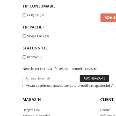
TIP CONSUMABIL
Plottere
Consumabile imprimanta
Original
(3)
ADAUG
Tonere
TIP PACHET
Drum unit
Single Pack
(3)
Capete imprimare
Cartuse inkjet si cerneala
STATUS STOC
Hartie
In stoc
(3)
Ribbon
Developer
Newsletter
Nu rata ofertele si promotiile noastre
Consumabile imprimanta
compatibile
Vreau sa primesc newsletter cu promotiile magazinului. Af
Tonere compatibile
Cartuse compatibile
MAGAZIN
CLIENTI
Drum unit compatibile
Despre Noi
Home
Printare 3D
Termeni si conditii
Informatii