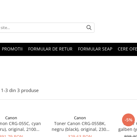
PROMOTII
FORMULAR DE RETUR
FORMULAR SEAP
CERE OF
1-
3
din
3
produse
Canon
Canon
-5%
non CRG-055C, cyan
Toner Canon CRG-055BK,
Toner
ru), original, 2100
negru (black), original, 2300
galben (y
pagini
pagini
391,79 RON
329,63 RON
898,3