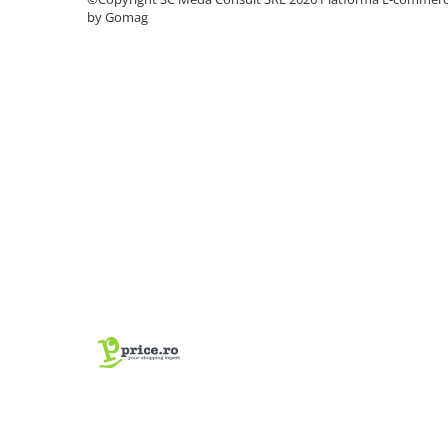
PC Gaming
by Gomag
Workstation
All-in-One PC
Mini PC
Monitoare
Monitoare LED
Accesorii monitoare
Componente
Placi video
Procesoare
Placi de baza
Memorii RAM
SSD-uri interne
Hard disk-uri interne
Surse