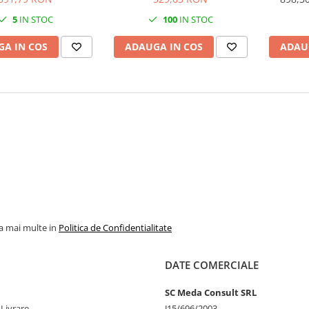
5
IN STOC
100
IN STOC
A IN COS
ADAUGA IN COS
ADAU
la mai multe in
Politica de Confidentialitate
DATE COMERCIALE
SC Meda Consult SRL
 Livrare
J15/696/2003