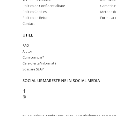
Imprimante 3D
Politica de Confidentialitate
Garantia 
Accesorii imprimante 3D
Politica Cookies
Metode de
Politica de Retur
Formular 
Filament imprimanta 3D
Contact
Laptopuri
Laptopuri / notebookuri
UTILE
Laptopuri gaming
FAQ
Ultrabookuri
Ajutor
Cum cumpar?
Laptop-uri 2 in 1
Cere oferta/informatii
Accesorii laptop
Soliciare SEAP
Mini PC AI
SOCIAL
URMARESTE-NE IN SOCIAL MEDIA
Piese si accesorii
Accesorii Printing
Ribbon
Desktop PC
PC Office
©Copyright SC Meda Consult SRL 2026
Platforma E-commer