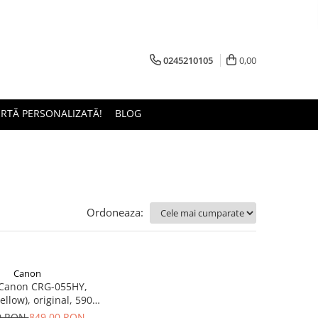
0245210105
0,00
ERTĂ PERSONALIZATĂ!
BLOG
Ordoneaza:
Canon
 Canon CRG-055HY,
ellow), original, 5900
pagini
0 RON
849,00 RON