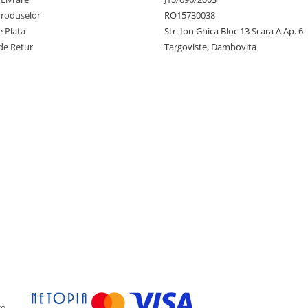
Produselor
RO15730038
 Plata
Str. Ion Ghica Bloc 13 Scara A Ap. 6
de Retur
Targoviste, Dambovita
ce