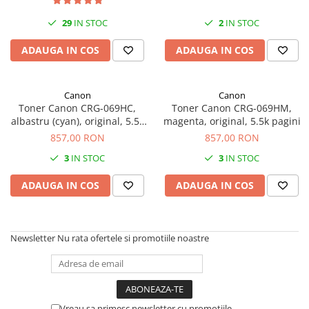
SSD-uri externe
Camere IP
29
IN STOC
2
IN STOC
Hard disk-uri externe
Accesorii retelistica
ADAUGA IN COS
ADAUGA IN COS
Card reader
PDU
Placi captura
Canon
Canon
Adaptoare PCI / PCIe
Toner Canon CRG-069HC,
Toner Canon CRG-069HM,
albastru (cyan), original, 5.5k
magenta, original, 5.5k pagini
pagini
857,00 RON
857,00 RON
3
IN STOC
3
IN STOC
ADAUGA IN COS
ADAUGA IN COS
Newsletter
Nu rata ofertele si promotiile noastre
Vreau sa primesc newsletter cu promotiile