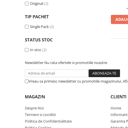
Original
(2)
Plottere
Consumabile imprimanta
TIP PACHET
ADAUG
Tonere
Single Pack
(2)
Drum unit
STATUS STOC
Capete imprimare
Cartuse inkjet si cerneala
In stoc
(2)
Hartie
Newsletter
Nu rata ofertele si promotiile noastre
Ribbon
Developer
Vreau sa primesc newsletter cu promotiile magazinului. Af
Consumabile imprimanta
compatibile
MAGAZIN
CLIENTI
Tonere compatibile
Cartuse compatibile
Despre Noi
Home
Termeni si conditii
Informatii
Drum unit compatibile
Politica de Confidentialitate
Garantia 
Printare 3D
Politica Cookies
Metode de