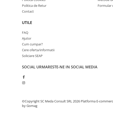
Imprimante 3D
Politica de Retur
Formular 
Accesorii imprimante 3D
Contact
Filament imprimanta 3D
UTILE
Laptopuri
FAQ
Laptopuri / notebookuri
Ajutor
Laptopuri gaming
Cum cumpar?
Ultrabookuri
Cere oferta/informatii
Soliciare SEAP
Laptop-uri 2 in 1
Accesorii laptop
SOCIAL
URMARESTE-NE IN SOCIAL MEDIA
Mini PC AI
Piese si accesorii
Accesorii Printing
Ribbon
Desktop PC
©Copyright SC Meda Consult SRL 2026
Platforma E-commer
by Gomag
PC Office