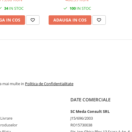
34
IN STOC
100
IN STOC
A IN COS
ADAUGA IN COS
la mai multe in
Politica de Confidentialitate
DATE COMERCIALE
SC Meda Consult SRL
 Livrare
J15/696/2003
Produselor
RO15730038
 Plata
Str. Ion Ghica Bloc 13 Scara A Ap. 6