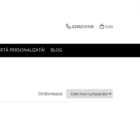
0245210105
0,00
ERTĂ PERSONALIZATĂ!
BLOG
Ordoneaza: