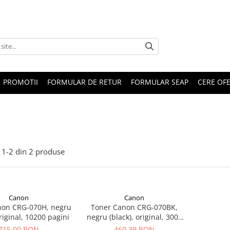
PROMOTII
FORMULAR DE RETUR
FORMULAR SEAP
CERE OF
1-
2
din
2
produse
Canon
Canon
non CRG-070H, negru
Toner Canon CRG-070BK,
original, 10200 pagini
negru (black), original, 3000
pagini
715,00 RON
460,39 RON