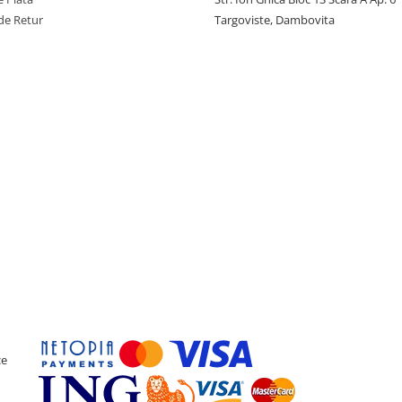
de Retur
Targoviste, Dambovita
ce