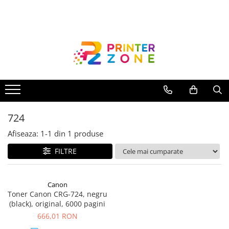
Toate Produsele
Imprimante
Imprimante laser
Imprimante cu jet
Multifunctionale laser
724
Multifunctionale cu jet
Imprimante etichete
Afiseaza:
1-
1
din
1
produse
Imprimante termice
FILTRE
Scanere
Imprimante matriciale
Canon
Toner Canon CRG-724, negru
Accesorii imprimante
(black), original, 6000 pagini
Accesorii multifunctionale
666,01 RON
Piese schimb