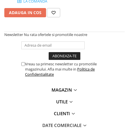
LA COMANDA
Plottere
ADAUGA IN COS
Consumabile imprimanta
Tonere
Drum unit
Newsletter
Nu rata ofertele si promotiile noastre
Capete imprimare
Cartuse inkjet si cerneala
Hartie
Vreau sa primesc newsletter cu promotiile
Ribbon
magazinului. Afla mai multe in
Politica de
Confidentialitate
Developer
Consumabile imprimanta
MAGAZIN
compatibile
Tonere compatibile
UTILE
Cartuse compatibile
CLIENTI
Drum unit compatibile
Printare 3D
DATE COMERCIALE