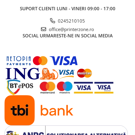
Imprimante 3D
SUPORT CLIENTI
LUNI - VINERI 09:00 - 17:00
Accesorii imprimante 3D
0245210105
Filament imprimanta 3D
office@printerzone.ro
Laptopuri
SOCIAL
URMARESTE-NE IN SOCIAL MEDIA
Laptopuri / notebookuri
Laptopuri gaming
Ultrabookuri
Laptop-uri 2 in 1
Accesorii laptop
Mini PC AI
Piese si accesorii
Accesorii Printing
Ribbon
Desktop PC
PC Office