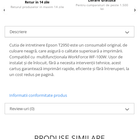
Livrare Gratuita
Retur in 14 zile
Pentru cumparaturi de peste 1.500
Returul produselor in maxim 14 zile
lei
Descriere
Cutia de intretinere Epson T2950 este un consumabil original, de
culoare neagră, care asigură o calitate superioară a imprimării.
Compatibil cu multifuncționala WorkForce WF-100W. Ușor de
instalat și de înlocuit, fără a necesita intervenții tehnice, acest
cartuș garantează imprimări rapide, eficiente și fără întreruperi, la
un cost redus pe pagină.
Informatii conformitate produs
Review-uri
(0)
PRODUSE SIMILARE