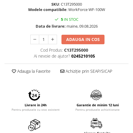
SKU
: C13T295000
Modele compatibile
: WorkForce WF-100W
5
IN STOC
Data de livrare:
maine, 09.08.2026
ADAUGA IN COS
Cod Produs:
C13T295000
Ai nevoie de ajutor?
0245210105
Adauga la Favorite
Achiziție prin SEAP/SICAP
Livrare in 24h
Garantie de minim 12 luni
Pentru produsele cu stoc existent
Pentru produsele achizitionate