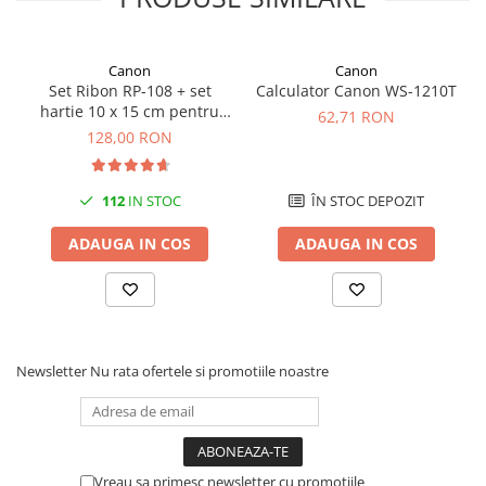
Canon
Canon
Set Ribon RP-108 + set
Calculator Canon WS-1210T
hartie 10 x 15 cm pentru
62,71 RON
Canon Selphy CP820,
128,00 RON
CP910, CP1000, CP1200,
CP1300
112
IN STOC
ÎN STOC DEPOZIT
ADAUGA IN COS
ADAUGA IN COS
Newsletter
Nu rata ofertele si promotiile noastre
Vreau sa primesc newsletter cu promotiile