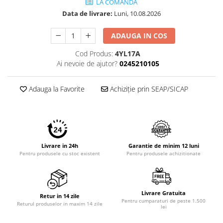
LA COMANDA
Data de livrare:
Luni, 10.08.2026
ADAUGA IN COS
Cod Produs:
4YL17A
Ai nevoie de ajutor?
0245210105
Adauga la Favorite
Achiziție prin SEAP/SICAP
Livrare in 24h
Garantie de minim 12 luni
Pentru produsele cu stoc existent
Pentru produsele achizitionate
Livrare Gratuita
Retur in 14 zile
Pentru cumparaturi de peste 1.500
Returul produselor in maxim 14 zile
lei