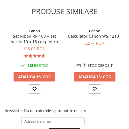
PRODUSE SIMILARE
Canon
Canon
Set Ribon RP-108 + set
Calculator Canon WS-1210T
hartie 10 x 15 cm pentru
62,71 RON
Canon Selphy CP820,
128,00 RON
CP910, CP1000, CP1200,
CP1300
112
IN STOC
ÎN STOC DEPOZIT
ADAUGA IN COS
ADAUGA IN COS
Newsletter
Nu rata ofertele si promotiile noastre