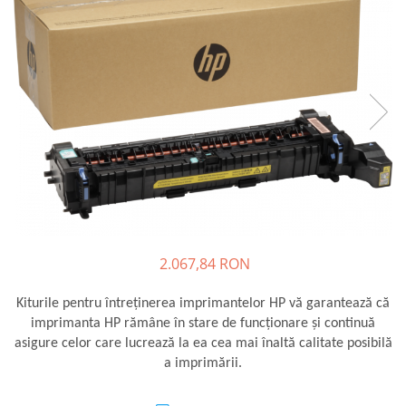
SSD-uri externe
Camere IP
Hard disk-uri externe
Accesorii retelistica
Card reader
PDU
Placi captura
Adaptoare PCI / PCIe
2.067,84 RON
Kiturile pentru întreţinerea imprimantelor HP vă garantează că
imprimanta HP rămâne în stare de funcţionare şi continuă
asigure celor care lucrează la ea cea mai înaltă calitate posibilă
a imprimării.