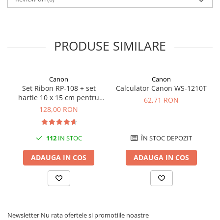
PRODUSE SIMILARE
Canon
Canon
Set Ribon RP-108 + set
Calculator Canon WS-1210T
hartie 10 x 15 cm pentru
62,71 RON
Canon Selphy CP820,
128,00 RON
CP910, CP1000, CP1200,
CP1300
112
IN STOC
ÎN STOC DEPOZIT
ADAUGA IN COS
ADAUGA IN COS
Newsletter
Nu rata ofertele si promotiile noastre