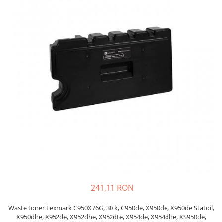
SSD-uri externe
Camere IP
Hard disk-uri externe
Accesorii retelistica
Card reader
PDU
Placi captura
Adaptoare PCI / PCIe
241,11 RON
Waste toner Lexmark C950X76G, 30 k, C950de, X950de, X950de Statoil,
X950dhe, X952de, X952dhe, X952dte, X954de, X954dhe, XS950de,