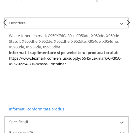
lei
Descriere
Waste toner Lexmark C950X76G, 30 k, C950de, X950de, X950de
Statoil, X950dhe, X952de, X952dhe, X952dte, X954de, X954dhe,
XS950de, XS955de, XS955dhe
Informatii suplimentare si pe website-ul producatorului:
https://www.lexmark.com/en_us/supply/6645/Lexmark-C-X950-
X952-X954-30K-Waste-Container
Informatii conformitate produs
Specificații
Review-uri
(0)