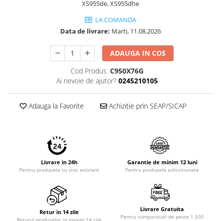
XS955de, XS955dhe
LA COMANDA
Data de livrare:
Marti, 11.08.2026
ADAUGA IN COS
Cod Produs:
C950X76G
Ai nevoie de ajutor?
0245210105
Adauga la Favorite
Achiziție prin SEAP/SICAP
Livrare in 24h
Garantie de minim 12 luni
Pentru produsele cu stoc existent
Pentru produsele achizitionate
Livrare Gratuita
Retur in 14 zile
Pentru cumparaturi de peste 1.500
Returul produselor in maxim 14 zile