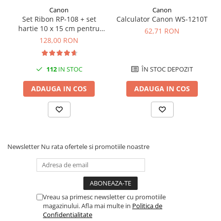
videoconferinta
Canon
Canon
Set Ribon RP-108 + set
Calculator Canon WS-1210T
Alte periferice
hartie 10 x 15 cm pentru
62,71 RON
Canon Selphy CP820,
Accesorii PC
128,00 RON
CP910, CP1000, CP1200,
Retelistica
CP1300
Routere
112
IN STOC
ÎN STOC DEPOZIT
Switch-uri
ADAUGA IN COS
ADAUGA IN COS
Access Point-uri
Cabluri retea
Sisteme Mesh WiFi
Placi de retea
Newsletter
Nu rata ofertele si promotiile noastre
Conectori & mufe retea
Rack-uri & accesorii rack
Patch panel-uri
Vreau sa primesc newsletter cu promotiile
Injectoare PoE
magazinului. Afla mai multe in
Politica de
Confidentialitate
Modemuri