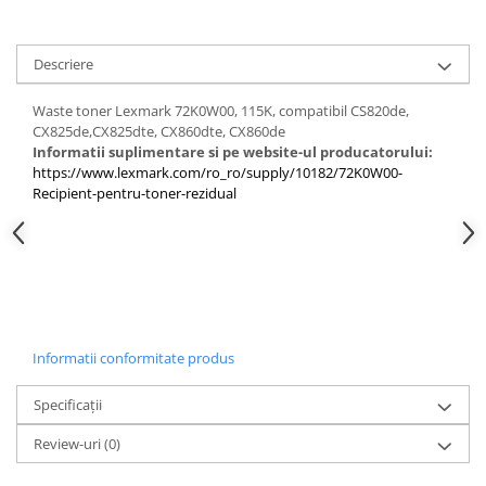
PC Gaming
Workstation
Descriere
All-in-One PC
Mini PC
Waste toner Lexmark 72K0W00, 115K, compatibil CS820de,
CX825de,CX825dte, CX860dte, CX860de
Monitoare
Informatii suplimentare si pe website-ul producatorului:
Monitoare LED
https://www.lexmark.com/ro_ro/supply/10182/72K0W00-
Recipient-pentru-toner-rezidual
Accesorii monitoare
Componente
Placi video
Procesoare
Placi de baza
Informatii conformitate produs
Memorii RAM
SSD-uri interne
Specificații
Hard disk-uri interne
Review-uri
(0)
Surse