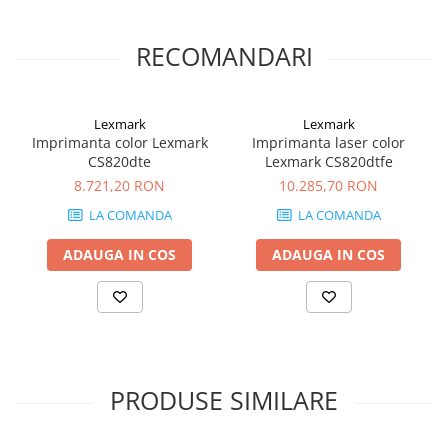
Carcase
Coolere CPU
RECOMANDARI
Ventilatoare
Pasta termica
Lexmark
Lexmark
Placi video profesionale
Imprimanta color Lexmark
Imprimanta laser color
CS820dte
Lexmark CS820dtfe
SSD-uri externe
8.721,20 RON
10.285,70 RON
Hard disk-uri externe
LA COMANDA
LA COMANDA
Card reader
ADAUGA IN COS
ADAUGA IN COS
Placi captura
Adaptoare PCI / PCIe
Periferice PC
Mouse
Tastaturi
PRODUSE SIMILARE
Kit mouse si tastatura
Web-cam-uri si sisteme