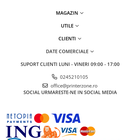
Antene & amplificatoare semnal
MAGAZIN
Camere IP
UTILE
Accesorii retelistica
PDU
CLIENTI
UPS & Stabilizatoare
DATE COMERCIALE
UPS-uri
SUPORT CLIENTI
LUNI - VINERI 09:00 - 17:00
Baterii UPS
Accesorii UPS
0245210105
Servere, Storage & NAS
office@printerzone.ro
SOCIAL
URMARESTE-NE IN SOCIAL MEDIA
Servere NAS
Servere
SSD enterprise
HDD enterprise
DAS (Direct Attached Storage)