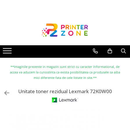
Toate Produsele
Imprimante
Imprimante laser
Imprimante cu jet
Multifunctionale laser
Multifunctionale cu jet
**Imaginile prezente in magazin sunt strict cu caracter informational, de
accea va aducem la cunostinta ca exista posibilitatea ca produsele sa aiba
Imprimante etichete
mici diferente fata de cele listate in site.**
Imprimante termice
Unitate toner rezidual Lexmark 72K0W00
Scanere
Imprimante matriciale
Accesorii imprimante
Accesorii multifunctionale
Piese schimb