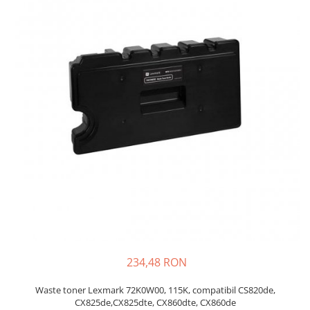
Plottere
Consumabile imprimanta
Tonere
Drum unit
Capete imprimare
Cartuse inkjet si cerneala
Hartie
Ribbon
Developer
Consumabile imprimanta
compatibile
Tonere compatibile
Cartuse compatibile
234,48 RON
Drum unit compatibile
Waste toner Lexmark 72K0W00, 115K, compatibil CS820de,
Printare 3D
CX825de,CX825dte, CX860dte, CX860de