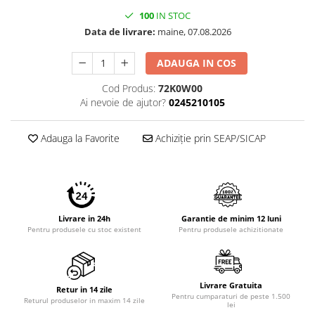
Imprimante 3D
100
IN STOC
Accesorii imprimante 3D
Data de livrare:
maine, 07.08.2026
Filament imprimanta 3D
ADAUGA IN COS
Laptopuri
Cod Produs:
72K0W00
Laptopuri / notebookuri
Ai nevoie de ajutor?
0245210105
Laptopuri gaming
Ultrabookuri
Adauga la Favorite
Achiziție prin SEAP/SICAP
Laptop-uri 2 in 1
Accesorii laptop
Mini PC AI
Piese si accesorii
Livrare in 24h
Garantie de minim 12 luni
Pentru produsele cu stoc existent
Pentru produsele achizitionate
Accesorii Printing
Ribbon
Desktop PC
Livrare Gratuita
Retur in 14 zile
Pentru cumparaturi de peste 1.500
PC Office
Returul produselor in maxim 14 zile
lei