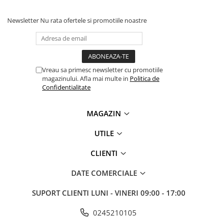
videoconferinta
Newsletter
Nu rata ofertele si promotiile noastre
Alte periferice
Accesorii PC
Retelistica
Routere
Vreau sa primesc newsletter cu promotiile
magazinului. Afla mai multe in
Politica de
Switch-uri
Confidentialitate
Access Point-uri
Cabluri retea
MAGAZIN
Sisteme Mesh WiFi
UTILE
Placi de retea
CLIENTI
Conectori & mufe retea
Rack-uri & accesorii rack
DATE COMERCIALE
Patch panel-uri
SUPORT CLIENTI
LUNI - VINERI 09:00 - 17:00
Injectoare PoE
0245210105
Modemuri