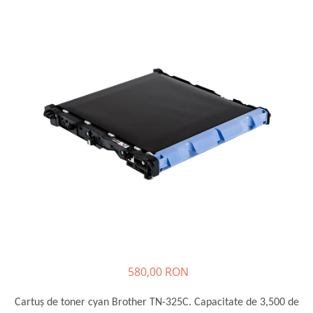
Plottere
Consumabile imprimanta
Tonere
Drum unit
Capete imprimare
Cartuse inkjet si cerneala
Hartie
Ribbon
Developer
Consumabile imprimanta
compatibile
Tonere compatibile
Cartuse compatibile
580,00 RON
Drum unit compatibile
Printare 3D
Cartuș de toner cyan Brother TN-325C. Capacitate de 3,500 de