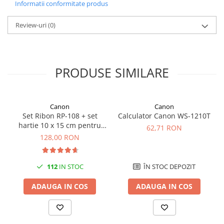
Informatii conformitate produs
Carcase
așteptați de la o imprimantă Brother.
Oferind un ciclu de funcționare de 50.000 de pagini, această unitate
Coolere CPU
Review-uri
(0)
de curea este durabilă și fiabilă, simplificând întreținerea de rutină a
Ventilatoare
imprimantei.
Pasta termica
PRODUSE SIMILARE
Placi video profesionale
SSD-uri externe
Hard disk-uri externe
Canon
Canon
Set Ribon RP-108 + set
Calculator Canon WS-1210T
Card reader
hartie 10 x 15 cm pentru
62,71 RON
Placi captura
Canon Selphy CP820,
128,00 RON
CP910, CP1000, CP1200,
Adaptoare PCI / PCIe
CP1300
Periferice PC
112
IN STOC
ÎN STOC DEPOZIT
Mouse
ADAUGA IN COS
ADAUGA IN COS
Tastaturi
Kit mouse si tastatura
Web-cam-uri si sisteme