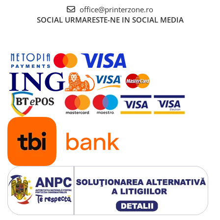
office@printerzone.ro
Antene & amplificatoare semnal
SOCIAL
URMARESTE-NE IN SOCIAL MEDIA
Camere IP
Accesorii retelistica
PDU
UPS & Stabilizatoare
UPS-uri
Baterii UPS
Accesorii UPS
Servere, Storage & NAS
Servere NAS
Servere
SSD enterprise
HDD enterprise
DAS (Direct Attached Storage)