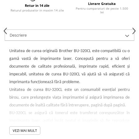
PC Gaming
Livrare Gratuita
Retur in 14 zile
Pentru cumparaturi de peste 1.500
Returul produselor in maxim 14 zile
Workstation
lei
All-in-One PC
Mini PC
Descriere
Monitoare
Monitoare LED
Unitatea de curea originală Brother BU-320CL este compatibilă cu o
Accesorii monitoare
gamă vastă de imprimante laser. Concepută pentru a vă oferi
documente de calitate profesională, imprimate rapid, eficient și
Componente
impecabil, unitatea de curea BU-320CL vă ajută să vă asigurați că
Placi video
imprimanta funcționează fără probleme.
Procesoare
Unitatea de curea BU-320CL este un consumabil esențial pentru
Placi de baza
birou, care prelungește viața imprimantei și asigură imprimarea de
Memorii RAM
documente de înaltă calitate fără întrerupere, pagină după pagină.
BU-320CL se asigură că tonerul este transferat corespunzător în
SSD-uri interne
imprimanta laser, astfel încât textul și imaginile să fie reproduse
Hard disk-uri interne
corect și clar pe documentul imprimat. Se instalează simplu și rapid,
VEZI MAI MULT
Surse
jucând un rol esențial în obținerea rezultatele profesionale pe care le