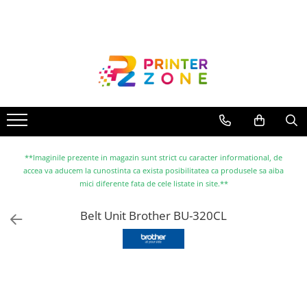
Toate Produsele
Imprimante
Imprimante laser
Imprimante cu jet
Multifunctionale laser
Multifunctionale cu jet
**Imaginile prezente in magazin sunt strict cu caracter informational, de
accea va aducem la cunostinta ca exista posibilitatea ca produsele sa aiba
Imprimante etichete
mici diferente fata de cele listate in site.**
Imprimante termice
Belt Unit Brother BU-320CL
Scanere
Imprimante matriciale
Accesorii imprimante
Accesorii multifunctionale
Piese schimb