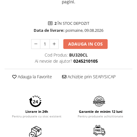
pagini.
Imprimante 3D
Accesorii imprimante 3D
Filament imprimanta 3D
2
ÎN STOC DEPOZIT
Data de livrare:
poimaine, 09.08.2026
Laptopuri
Laptopuri / notebookuri
ADAUGA IN COS
Laptopuri gaming
Cod Produs:
BU320CL
Ultrabookuri
Ai nevoie de ajutor?
0245210105
Laptop-uri 2 in 1
Adauga la Favorite
Achiziție prin SEAP/SICAP
Accesorii laptop
Mini PC AI
Piese si accesorii
Accesorii Printing
Livrare in 24h
Garantie de minim 12 luni
Ribbon
Pentru produsele cu stoc existent
Pentru produsele achizitionate
Desktop PC
PC Office