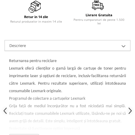
Livrare Gratuita
Retur in 14 zile
Pentru cumparaturi de peste 1.500
Returul produselor in maxim 14 zile
lei
Descriere
Returnarea pentru reciclare
Lexmark oferă clienţilor o gamă largă de cartuşe de toner pentru
imprimante laser şi opţiuni de reciclare, inclusiv facilitarea returnării
către Lexmark. Pentru rezultate superioare, utilizaţi întotdeauna
consumabile Lexmark originale.
Programul de colectare a cartuşelor Lexmark
Grija faţă de mediul înconjurător nu a fost niciodată mai simplă.
Reciclaţi toate consumabilele Lexmark utilizate, lăsându-ne pe noi să
avem grijă de detalii. Este simplu, inteligent şi întotdeauna gratuit.
Proiectate să funcţioneze optim împreună