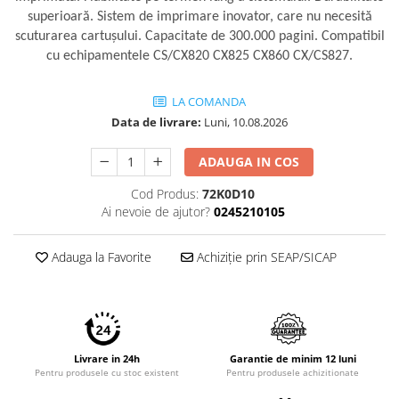
superioară. Sistem de imprimare inovator, care nu necesită
scuturarea cartuşului. Capacitate de 300.000 pagini. Compatibil
cu echipamentele CS/CX820 CX825 CX860 CX/CS827.
LA COMANDA
Data de livrare:
Luni, 10.08.2026
ADAUGA IN COS
Cod Produs:
72K0D10
Ai nevoie de ajutor?
0245210105
Adauga la Favorite
Achiziție prin SEAP/SICAP
Livrare in 24h
Garantie de minim 12 luni
Pentru produsele cu stoc existent
Pentru produsele achizitionate