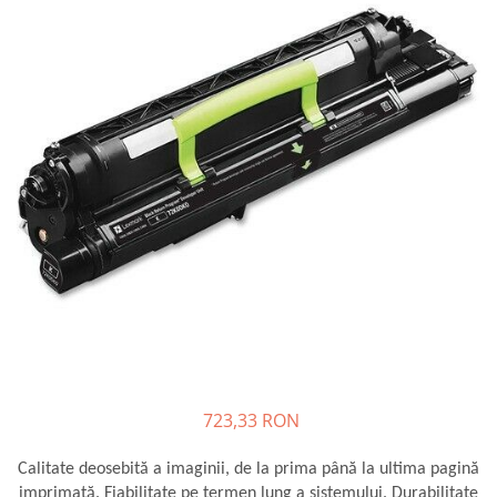
SSD-uri externe
Camere IP
Hard disk-uri externe
Accesorii retelistica
Card reader
PDU
Placi captura
Adaptoare PCI / PCIe
723,33 RON
Calitate deosebită a imaginii, de la prima până la ultima pagină
imprimată. Fiabilitate pe termen lung a sistemului. Durabilitate