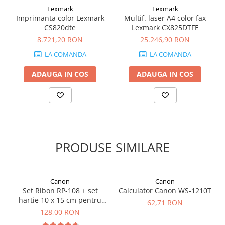
Lexmark
Lexmark
Imprimanta color Lexmark
Multif. laser A4 color fax
CS820dte
Lexmark CX825DTFE
8.721,20 RON
25.246,90 RON
LA COMANDA
LA COMANDA
ADAUGA IN COS
ADAUGA IN COS
PRODUSE SIMILARE
Canon
Canon
Set Ribon RP-108 + set
Calculator Canon WS-1210T
hartie 10 x 15 cm pentru
62,71 RON
Canon Selphy CP820,
128,00 RON
CP910, CP1000, CP1200,