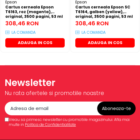
Epson
Epson
Cartus cerneala Epson
Cartus cerneala Epson SC
T6163, roz (magenta),
T6164, galben (yellow),
original, 3500 pagini, 53 ml
original, 3500 pagini, 53 ml
308,46 RON
308,46 RON
LA COMANDA
LA COMANDA
ADAUGA IN COS
ADAUGA IN COS
Newsletter
Nu rata ofertele si promotiile noastre
Vreau sa primesc newsletter cu promotiile magazinului. Afla mai
multe in
Politica de Confidentialitate