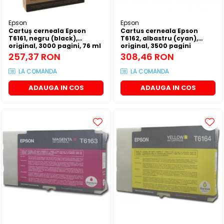
SSD-uri externe
Camere IP
Epson
Epson
Hard disk-uri externe
Accesorii retelistica
Cartuș cerneala Epson
Cartus cerneala Epson
T6161, negru (black),
T6162, albastru (cyan),
Card reader
PDU
original, 3000 pagini, 76 ml
original, 3500 pagini
257,37 RON
308,46 RON
Placi captura
LA COMANDA
LA COMANDA
Adaptoare PCI / PCIe
ADAUGA IN COS
ADAUGA IN COS