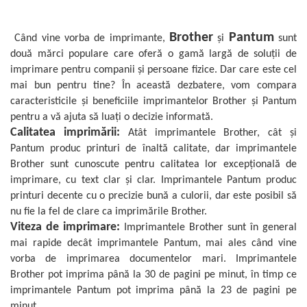
Plottere
Consumabile imprimanta
Brother
Pantum
Când vine vorba de imprimante,
și
sunt
Tonere
două mărci populare care oferă o gamă largă de soluții de
imprimare pentru companii și persoane fizice. Dar care este cel
Drum unit
mai bun pentru tine? În această dezbatere, vom compara
Capete imprimare
caracteristicile și beneficiile imprimantelor Brother și Pantum
Cartuse inkjet si cerneala
pentru a vă ajuta să luați o decizie informată.
Calitatea imprimării:
Atât imprimantele Brother, cât și
Hartie
Pantum produc printuri de înaltă calitate, dar imprimantele
Ribbon
Brother sunt cunoscute pentru calitatea lor excepțională de
imprimare, cu text clar și clar. Imprimantele Pantum produc
Developer
printuri decente cu o precizie bună a culorii, dar este posibil să
Consumabile imprimanta
nu fie la fel de clare ca imprimările Brother.
compatibile
Viteza de imprimare:
Imprimantele Brother sunt în general
Tonere compatibile
mai rapide decât imprimantele Pantum, mai ales când vine
Cartuse compatibile
vorba de imprimarea documentelor mari. Imprimantele
Brother pot imprima până la 30 de pagini pe minut, în timp ce
Drum unit compatibile
imprimantele Pantum pot imprima până la 23 de pagini pe
Printare 3D
minut.