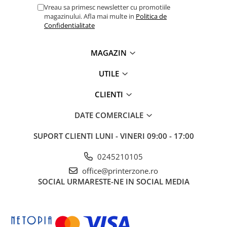
Vreau sa primesc newsletter cu promotiile
Carcase
magazinului. Afla mai multe in
Politica de
Coolere CPU
Confidentialitate
Ventilatoare
MAGAZIN
Pasta termica
Placi video profesionale
UTILE
SSD-uri externe
CLIENTI
Hard disk-uri externe
DATE COMERCIALE
Card reader
Placi captura
SUPORT CLIENTI
LUNI - VINERI 09:00 - 17:00
Adaptoare PCI / PCIe
0245210105
Periferice PC
office@printerzone.ro
Mouse
SOCIAL
URMARESTE-NE IN SOCIAL MEDIA
Tastaturi
Kit mouse si tastatura
Web-cam-uri si sisteme