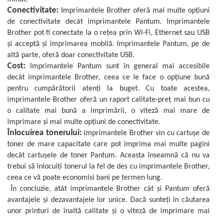
Imprimante 3D
Conectivitate:
Imprimantele Brother oferă mai multe opțiuni
Accesorii imprimante 3D
de conectivitate decât imprimantele Pantum. Imprimantele
Brother pot fi conectate la o rețea prin Wi-Fi, Ethernet sau USB
Filament imprimanta 3D
și acceptă și imprimarea mobilă. Imprimantele Pantum, pe de
Laptopuri
altă parte, oferă doar conectivitate USB.
Laptopuri / notebookuri
Cost:
Imprimantele Pantum sunt în general mai accesibile
decât imprimantele Brother, ceea ce le face o opțiune bună
Laptopuri gaming
pentru cumpărătorii atenți la buget. Cu toate acestea,
Ultrabookuri
imprimantele Brother oferă un raport calitate-preț mai bun cu
Laptop-uri 2 in 1
o calitate mai bună a imprimării, o viteză mai mare de
imprimare și mai multe opțiuni de conectivitate.
Accesorii laptop
Înlocuirea tonerului:
imprimantele Brother vin cu cartușe de
Mini PC AI
toner de mare capacitate care pot imprima mai multe pagini
Piese si accesorii
decât cartușele de toner Pantum. Aceasta înseamnă că nu va
Accesorii Printing
trebui să înlocuiți tonerul la fel de des cu imprimantele Brother,
ceea ce vă poate economisi bani pe termen lung.
Ribbon
În concluzie, atât imprimantele Brother cât și Pantum oferă
Desktop PC
avantajele și dezavantajele lor unice. Dacă sunteți în căutarea
PC Office
unor printuri de înaltă calitate și o viteză de imprimare mai