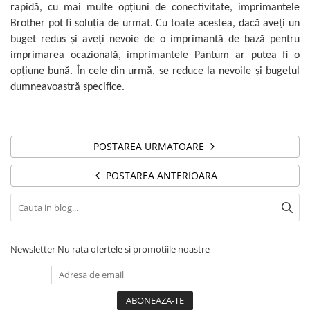
PC Gaming
rapidă, cu mai multe opțiuni de conectivitate, imprimantele
Brother pot fi soluția de urmat. Cu toate acestea, dacă aveți un
Workstation
buget redus și aveți nevoie de o imprimantă de bază pentru
All-in-One PC
imprimarea ocazională, imprimantele Pantum ar putea fi o
Mini PC
opțiune bună. În cele din urmă, se reduce la nevoile și bugetul
dumneavoastră specifice.
Monitoare
Monitoare LED
Accesorii monitoare
POSTAREA URMATOARE
Componente
Placi video
POSTAREA ANTERIOARA
Procesoare
Placi de baza
Memorii RAM
Newsletter
Nu rata ofertele si promotiile noastre
SSD-uri interne
Hard disk-uri interne
Surse