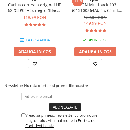
-11%
Cartus cerneala original HP
EPSON Multipack 103
62 (C2P04AE), negru (Black),
(C13T00S64A), 4 x 65 ml,
200 pagini
Black/Cyan/Magenta/Yellow
118,99 RON
169,00 RON
(T00S6)
149,99 RON
LA COMANDA
91
IN STOC
ADAUGA IN COS
ADAUGA IN COS
Newsletter
Nu rata ofertele si promotiile noastre
Vreau sa primesc newsletter cu promotiile
magazinului. Afla mai multe in
Politica de
Confidentialitate