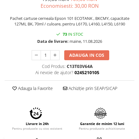
Economisesti:
30,00
RON
Pachet cartuse cerneala Epson 101 ECOTANK , BKCMY, capacitate
127ML BK, 70ml / culoare, pentru L6170, L4160, L4150, L6190
73
IN STOC
Data de livrare:
maine, 11.08.2026
ADAUGA IN COS
Cod Produs:
C13T03V64A
Ai nevoie de ajutor?
0245210105
Adauga la Favorite
Achiziție prin SEAP/SICAP
Livrare in 24h
Garantie de minim 12 luni
Pentru produsele cu stoc existent
Pentru produsele achizitionate