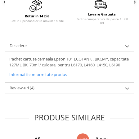
Livrare Gratuita
Retur in 14 zile
Pentru cumparaturi de peste 1.500
Returul produselor in maxim 14 zile
lei
Descriere
Pachet cartuse cerneala Epson 101 ECOTANK , BKCMY, capacitate
127ML BK, 70ml / culoare, pentru L6170, L4160, L4150, L6190
Informatii conformitate produs
Review-uri
(4)
PRODUSE SIMILARE
HP
Epson