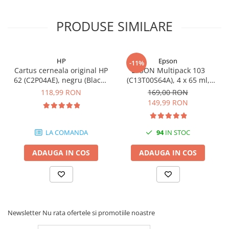
PRODUSE SIMILARE
HP
Epson
-11%
Cartus cerneala original HP
EPSON Multipack 103
62 (C2P04AE), negru (Black),
(C13T00S64A), 4 x 65 ml,
200 pagini
Black/Cyan/Magenta/Yellow
118,99 RON
169,00 RON
(T00S6)
149,99 RON
LA COMANDA
94
IN STOC
ADAUGA IN COS
ADAUGA IN COS
Newsletter
Nu rata ofertele si promotiile noastre