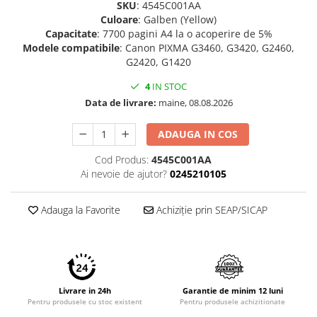
SKU
: 4545C001AA
Culoare
: Galben (Yellow)
Capacitate
: 7700 pagini A4 la o acoperire de 5%
Modele
compatibile
: Canon PIXMA G3460, G3420, G2460,
G2420, G1420
4
IN STOC
Data de livrare:
maine, 08.08.2026
ADAUGA IN COS
Cod Produs:
4545C001AA
Ai nevoie de ajutor?
0245210105
Adauga la Favorite
Achiziție prin SEAP/SICAP
Livrare in 24h
Garantie de minim 12 luni
Pentru produsele cu stoc existent
Pentru produsele achizitionate