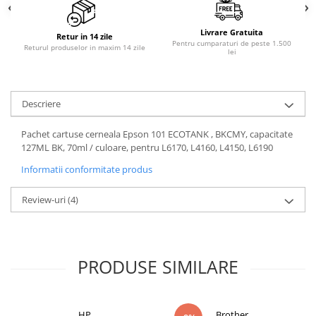
PC Gaming
Workstation
Livrare Gratuita
Retur in 14 zile
Pentru cumparaturi de peste 1.500
Returul produselor in maxim 14 zile
All-in-One PC
lei
Mini PC
Monitoare
Descriere
Monitoare LED
Pachet cartuse cerneala Epson 101 ECOTANK , BKCMY, capacitate
Accesorii monitoare
127ML BK, 70ml / culoare, pentru L6170, L4160, L4150, L6190
Componente
Informatii conformitate produs
Placi video
Procesoare
Review-uri
(4)
Placi de baza
Memorii RAM
PRODUSE SIMILARE
SSD-uri interne
Hard disk-uri interne
Surse
HP
Brother