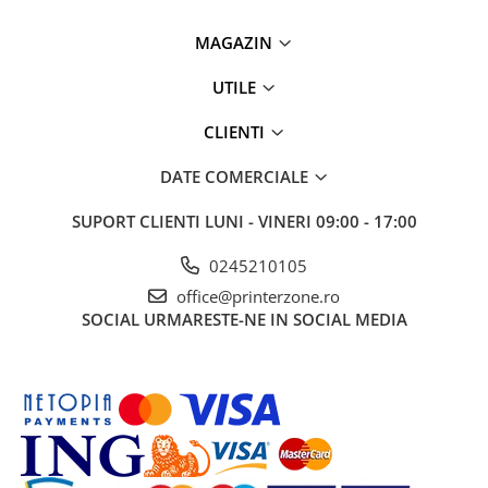
videoconferinta
MAGAZIN
Alte periferice
UTILE
Accesorii PC
Retelistica
CLIENTI
Routere
DATE COMERCIALE
Switch-uri
Access Point-uri
SUPORT CLIENTI
LUNI - VINERI 09:00 - 17:00
Cabluri retea
0245210105
Sisteme Mesh WiFi
office@printerzone.ro
Placi de retea
SOCIAL
URMARESTE-NE IN SOCIAL MEDIA
Conectori & mufe retea
Rack-uri & accesorii rack
Patch panel-uri
Injectoare PoE
Modemuri