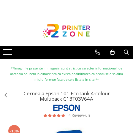
Toate Produsele
Imprimante
Imprimante laser
Imprimante cu jet
Multifunctionale laser
Multifunctionale cu jet
**Imaginile prezente in magazin sunt strict cu caracter informational, de
accea va aducem la cunostinta ca exista posibilitatea ca produsele sa aiba
Imprimante etichete
mici diferente fata de cele listate in site.**
Imprimante termice
Cerneala Epson 101 EcoTank 4-colour
Scanere
Multipack C13T03V64A
Imprimante matriciale
Accesorii imprimante
4 Review-uri
Accesorii multifunctionale
-15%
Piese schimb