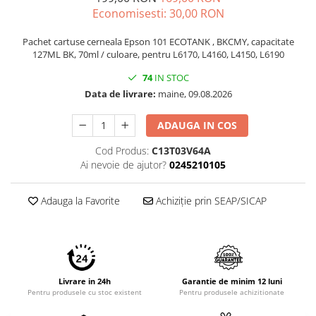
Imprimante 3D
Economisesti:
30,00
RON
Accesorii imprimante 3D
Pachet cartuse cerneala Epson 101 ECOTANK , BKCMY, capacitate
Filament imprimanta 3D
127ML BK, 70ml / culoare, pentru L6170, L4160, L4150, L6190
Laptopuri
74
IN STOC
Laptopuri / notebookuri
Data de livrare:
maine, 09.08.2026
Laptopuri gaming
ADAUGA IN COS
Ultrabookuri
Cod Produs:
C13T03V64A
Laptop-uri 2 in 1
Ai nevoie de ajutor?
0245210105
Accesorii laptop
Adauga la Favorite
Achiziție prin SEAP/SICAP
Mini PC AI
Piese si accesorii
Accesorii Printing
Ribbon
Livrare in 24h
Garantie de minim 12 luni
Desktop PC
Pentru produsele cu stoc existent
Pentru produsele achizitionate
PC Office