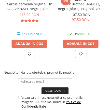
-9%
Cartus cerneala original HP
Toner Brother TN-B023,
Carcase
62 (C2P04AE), negru (Black),
negru (black), original, 2000
Coolere CPU
200 pagini
pagini
118,99 RON
107,50 RON
Ventilatoare
97,50 RON
Pasta termica
LA COMANDA
117
IN STOC
Placi video profesionale
SSD-uri externe
ADAUGA IN COS
ADAUGA IN COS
Hard disk-uri externe
Card reader
Placi captura
Newsletter
Nu rata ofertele si promotiile noastre
Adaptoare PCI / PCIe
Periferice PC
Mouse
Tastaturi
Vreau sa primesc newsletter cu promotiile
Kit mouse si tastatura
magazinului. Afla mai multe in
Politica de
Confidentialitate
Web-cam-uri si sisteme