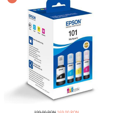
Plottere
Consumabile imprimanta
Tonere
Drum unit
Capete imprimare
Cartuse inkjet si cerneala
Hartie
Ribbon
Developer
Consumabile imprimanta
compatibile
Tonere compatibile
Cartuse compatibile
Drum unit compatibile
Printare 3D
199,00 RON
169,00 RON