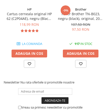
videoconferinta
HP
Brother
-9%
Alte periferice
Cartus cerneala original HP
Toner Brother TN-B023,
62 (C2P04AE), negru (Black),
negru (black), original, 2000
Accesorii PC
200 pagini
pagini
118,99 RON
107,50 RON
Retelistica
97,50 RON
Routere
Switch-uri
LA COMANDA
117
IN STOC
Access Point-uri
ADAUGA IN COS
ADAUGA IN COS
Cabluri retea
Sisteme Mesh WiFi
Placi de retea
Conectori & mufe retea
Newsletter
Nu rata ofertele si promotiile noastre
Rack-uri & accesorii rack
Patch panel-uri
Injectoare PoE
Vreau sa primesc newsletter cu promotiile
Modemuri