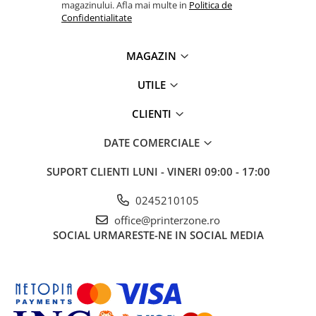
magazinului. Afla mai multe in
Politica de
Confidentialitate
Antene & amplificatoare semnal
Camere IP
MAGAZIN
Accesorii retelistica
UTILE
PDU
UPS & Stabilizatoare
CLIENTI
UPS-uri
DATE COMERCIALE
Baterii UPS
Accesorii UPS
SUPORT CLIENTI
LUNI - VINERI 09:00 - 17:00
Servere, Storage & NAS
0245210105
Servere NAS
office@printerzone.ro
Servere
SOCIAL
URMARESTE-NE IN SOCIAL MEDIA
SSD enterprise
HDD enterprise
DAS (Direct Attached Storage)