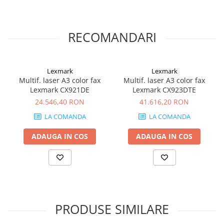
Carcase
Coolere CPU
RECOMANDARI
Ventilatoare
Pasta termica
Placi video profesionale
Lexmark
Lexmark
Multif. laser A3 color fax
Multif. laser A3 color fax
SSD-uri externe
Lexmark CX921DE
Lexmark CX923DTE
Hard disk-uri externe
24.546,40 RON
41.616,20 RON
Card reader
LA COMANDA
LA COMANDA
Placi captura
ADAUGA IN COS
ADAUGA IN COS
Adaptoare PCI / PCIe
Periferice PC
Mouse
Tastaturi
PRODUSE SIMILARE
Kit mouse si tastatura
Web-cam-uri si sisteme