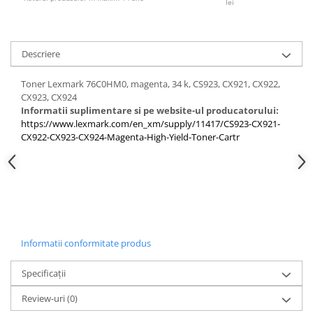
lei
PC Gaming
Workstation
All-in-One PC
Descriere
Mini PC
Toner Lexmark 76C0HM0, magenta, 34 k, CS923, CX921, CX922,
Monitoare
CX923, CX924
Informatii suplimentare si pe website-ul producatorului:
Monitoare LED
https://www.lexmark.com/en_xm/supply/11417/CS923-CX921-
Accesorii monitoare
CX922-CX923-CX924-Magenta-High-Yield-Toner-Cartr
Componente
Placi video
Procesoare
Placi de baza
Memorii RAM
Informatii conformitate produs
SSD-uri interne
Specificații
Hard disk-uri interne
Review-uri
(0)
Surse