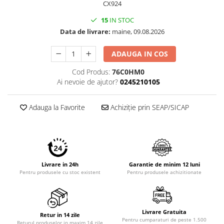
CX924
Imprimante 3D
15
IN STOC
Accesorii imprimante 3D
Data de livrare:
maine, 09.08.2026
Filament imprimanta 3D
Laptopuri
ADAUGA IN COS
Laptopuri / notebookuri
Cod Produs:
76C0HM0
Laptopuri gaming
Ai nevoie de ajutor?
0245210105
Ultrabookuri
Adauga la Favorite
Achiziție prin SEAP/SICAP
Laptop-uri 2 in 1
Accesorii laptop
Mini PC AI
Piese si accesorii
Livrare in 24h
Garantie de minim 12 luni
Accesorii Printing
Pentru produsele cu stoc existent
Pentru produsele achizitionate
Ribbon
Desktop PC
Livrare Gratuita
PC Office
Retur in 14 zile
Pentru cumparaturi de peste 1.500
Returul produselor in maxim 14 zile