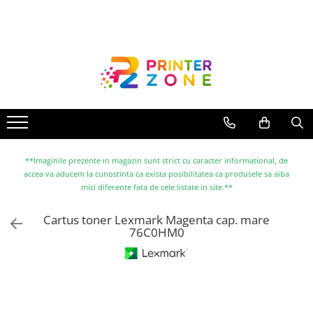
Toate Produsele
Imprimante
Imprimante laser
Imprimante cu jet
Multifunctionale laser
Multifunctionale cu jet
**Imaginile prezente in magazin sunt strict cu caracter informational, de
accea va aducem la cunostinta ca exista posibilitatea ca produsele sa aiba
Imprimante etichete
mici diferente fata de cele listate in site.**
Imprimante termice
Cartus toner Lexmark Magenta cap. mare
Scanere
76C0HM0
Imprimante matriciale
Accesorii imprimante
Accesorii multifunctionale
Piese schimb