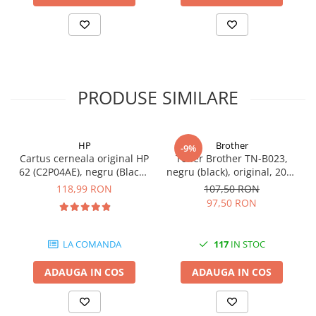
PRODUSE SIMILARE
HP
Brother
-9%
Cartus cerneala original HP
Toner Brother TN-B023,
62 (C2P04AE), negru (Black),
negru (black), original, 2000
200 pagini
pagini
118,99 RON
107,50 RON
97,50 RON
LA COMANDA
117
IN STOC
ADAUGA IN COS
ADAUGA IN COS