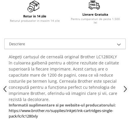
Livrare Gratuita
Retur in 14 zile
Pentru cumparaturi de peste 1.500
Returul produselor in maxim 14 zile
lei
Descriere
Alegeți cartușul de cerneală original Brother LC1280XLY
în culoarea galbenă pentru a obține rezultate de calitate
superioară la fiecare imprimare. Acest cartuș are o
capacitate mare de 1200 de pagini, ceea ce vă reduce
costurile pe termen lung. Cerneala Brother este special
concepută pentru a funcționa perfect cu tehnologia de
imprimare Brother, oferindu-vă imagini clare și vii, care
rezistă la decolorare.
Informatii suplimentare si pe website-ul producatorului:
https://www.brother.ro/supplies/inkjet/ink-cartridges-single-
pack/lc/lc1280xly