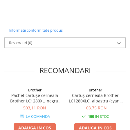
Informatii conformitate produs
Review-uri
(0)
RECOMANDARI
Brother
Brother
Pachet cartușe cerneala
Cartuș cerneala Brother
Brother LC1280XL, negru,
LC1280XLC, albastru (cyan),
albastru, roz, galben,
original, 1200 pagini
503,11 RON
103,75 RON
original, 6000 pagini
LA COMANDA
100
IN STOC
ADAUGA IN COS
ADAUGA IN COS