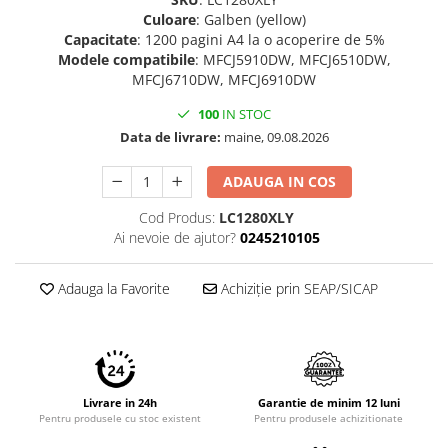
Culoare
: Galben (yellow)
Capacitate
: 1200 pagini A4 la o acoperire de 5%
Modele compatibile
: MFCJ5910DW, MFCJ6510DW,
MFCJ6710DW, MFCJ6910DW
100
IN STOC
Data de livrare:
maine, 09.08.2026
ADAUGA IN COS
Cod Produs:
LC1280XLY
Ai nevoie de ajutor?
0245210105
Adauga la Favorite
Achiziție prin SEAP/SICAP
Livrare in 24h
Garantie de minim 12 luni
Pentru produsele cu stoc existent
Pentru produsele achizitionate