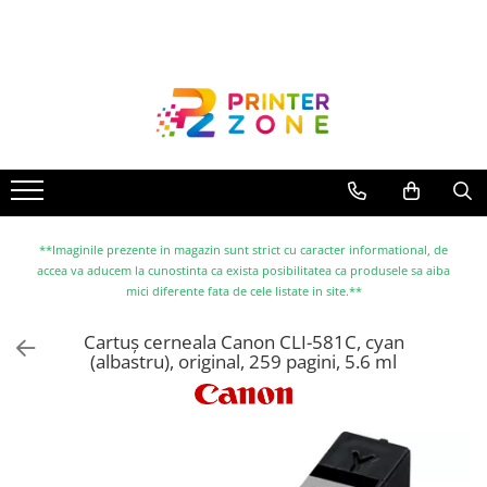
Toate Produsele
Imprimante
Imprimante laser
Imprimante cu jet
Multifunctionale laser
Multifunctionale cu jet
**Imaginile prezente in magazin sunt strict cu caracter informational, de
accea va aducem la cunostinta ca exista posibilitatea ca produsele sa aiba
Imprimante etichete
mici diferente fata de cele listate in site.**
Imprimante termice
Cartuș cerneala Canon CLI-581C, cyan
Scanere
(albastru), original, 259 pagini, 5.6 ml
Imprimante matriciale
Accesorii imprimante
Accesorii multifunctionale
Piese schimb