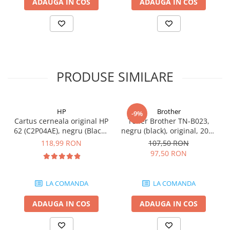
ADAUGA IN COS
ADAUGA IN COS
videoconferinta
Alte periferice
Accesorii PC
Retelistica
Routere
PRODUSE SIMILARE
Switch-uri
Access Point-uri
HP
Brother
-9%
Cabluri retea
Cartus cerneala original HP
Toner Brother TN-B023,
62 (C2P04AE), negru (Black),
negru (black), original, 2000
Sisteme Mesh WiFi
200 pagini
pagini
118,99 RON
107,50 RON
Placi de retea
97,50 RON
Conectori & mufe retea
Rack-uri & accesorii rack
LA COMANDA
LA COMANDA
Patch panel-uri
ADAUGA IN COS
ADAUGA IN COS
Injectoare PoE
Modemuri