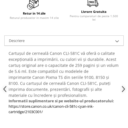
PC Gaming
Workstation
Livrare Gratuita
Retur in 14 zile
Pentru cumparaturi de peste 1.500
Returul produselor in maxim 14 zile
lei
All-in-One PC
Mini PC
Monitoare
Descriere
Monitoare LED
Cartușul de cerneală Canon CLI-581C vă oferă o calitate
Accesorii monitoare
excepțională a imprimării, cu culori vii și durabile. Acest
Componente
cartuș original are o capacitate de 259 pagini și un volum
Placi video
de 5.6 ml. Este compatibil cu modelele de
imprimante Canon Pixma TS din seriile 9100, 8150 și
Procesoare
8100. Cu cartușul de cerneală Canon CLI-581C, puteți
Placi de baza
imprima documente, prezentări, fotografii și alte
materiale cu încredere și profesionalism.
Memorii RAM
Informatii suplimentare si pe website-ul producatorului:
SSD-uri interne
https://store.canon.co.uk/canon-cli-581c-cyan-ink-
cartridge/2103C001/
Hard disk-uri interne
Surse