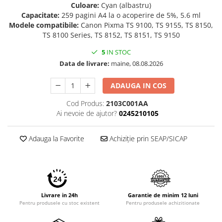
Culoare:
Cyan (albastru)
Imprimante 3D
Capacitate:
259 pagini A4 la o acoperire de 5%, 5.6 ml
Accesorii imprimante 3D
Modele compatibile:
Canon Pixma TS 9100, TS 9155, TS 8150,
TS 8100 Series, TS 8152, TS 8151, TS 9150
Filament imprimanta 3D
5
IN STOC
Laptopuri
Data de livrare:
maine, 08.08.2026
Laptopuri / notebookuri
Laptopuri gaming
ADAUGA IN COS
Ultrabookuri
Cod Produs:
2103C001AA
Laptop-uri 2 in 1
Ai nevoie de ajutor?
0245210105
Accesorii laptop
Adauga la Favorite
Achiziție prin SEAP/SICAP
Mini PC AI
Piese si accesorii
Accesorii Printing
Ribbon
Livrare in 24h
Garantie de minim 12 luni
Desktop PC
Pentru produsele cu stoc existent
Pentru produsele achizitionate
PC Office