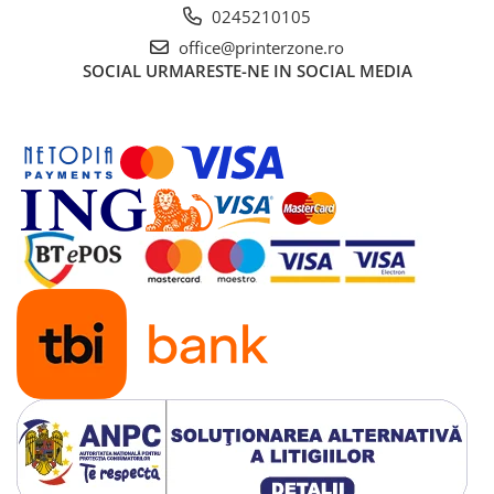
Solutii backup
0245210105
Carcase HDD externe
office@printerzone.ro
SOCIAL
URMARESTE-NE IN SOCIAL MEDIA
Memorii USB
SD Card-uri
Tablete
Tablete inteligente
Accesorii tablete
Telefoane
Smartphone-uri
Accesorii telefoane
Smart Home
Camere supraveghere smart
Prize inteligente
Hub-uri smart
Termostate smart