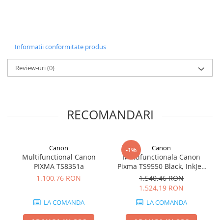
Carcase
Coolere CPU
Ventilatoare
Informatii conformitate produs
Pasta termica
Review-uri
(0)
Placi video profesionale
SSD-uri externe
Hard disk-uri externe
RECOMANDARI
Card reader
Placi captura
Adaptoare PCI / PCIe
Canon
Canon
-1%
Multifunctional Canon
Multifunctionala Canon
Periferice PC
PIXMA TS8351a
Pixma TS9550 Black, InkJet,
Mouse
Color, Format A3, Retea, Wi-
1.100,76 RON
1.540,46 RON
Fi
1.524,19 RON
Tastaturi
LA COMANDA
LA COMANDA
Kit mouse si tastatura
Web-cam-uri si sisteme