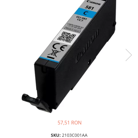
Plottere
Consumabile imprimanta
Tonere
Drum unit
Capete imprimare
Cartuse inkjet si cerneala
Hartie
Ribbon
Developer
Consumabile imprimanta
compatibile
Tonere compatibile
Cartuse compatibile
57,51 RON
Drum unit compatibile
Printare 3D
SKU:
2103C001AA