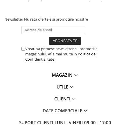
Antene & amplificatoare semnal
Camere IP
Newsletter
Nu rata ofertele si promotiile noastre
Accesorii retelistica
PDU
UPS & Stabilizatoare
Vreau sa primesc newsletter cu promotiile
UPS-uri
magazinului. Afla mai multe in
Politica de
Confidentialitate
Baterii UPS
Accesorii UPS
MAGAZIN
Servere, Storage & NAS
UTILE
Servere NAS
Servere
CLIENTI
SSD enterprise
DATE COMERCIALE
HDD enterprise
SUPORT CLIENTI
LUNI - VINERI 09:00 - 17:00
DAS (Direct Attached Storage)