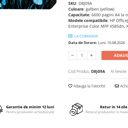
SKU
: D8J09A
Culoare
: galben (yellow)
Capacitate
: 6600 pagini A4 la 
Modele compatibile
: HP Offic
Enterprise Color MFP X585dn, X
LA COMANDA
Data de livrare:
Luni, 10.08.2026
ADAUG
Cod Produs:
D8J09A
Ai nevoie 
Adauga la Favorite
Achi
Garantie de minim 12 luni
Retur in 14 zile
Pentru produsele achizitionate
Returul produselor in maxi