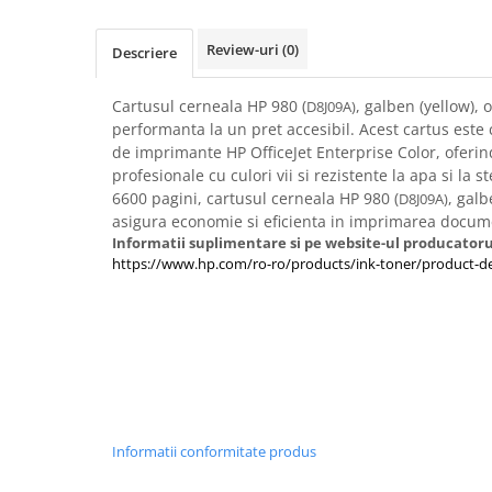
Imprimante 3D
Accesorii imprimante 3D
Review-uri
(0)
Descriere
Filament imprimanta 3D
Cartusul cerneala HP 980 (
, galben (yellow), o
D8J09A)
Laptopuri
performanta la un pret accesibil. Acest cartus este
Laptopuri / notebookuri
de imprimante HP OfficeJet Enterprise Color, ofer
profesionale cu culori vii si rezistente la apa si la 
Laptopuri gaming
6600 pagini, cartusul cerneala HP 980 (
, galb
D8J09A)
Ultrabookuri
asigura economie si eficienta in imprimarea docu
Informatii suplimentare si pe website-ul producatoru
Laptop-uri 2 in 1
https://www.hp.com/ro-ro/products/ink-toner/product-de
Accesorii laptop
Mini PC AI
Piese si accesorii
Accesorii Printing
Ribbon
Desktop PC
Informatii conformitate produs
PC Office