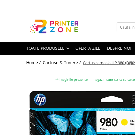
Toate Produsele
Imprimante
Imprimante laser
TOATE PRODUSELE
OFERTA ZILEI
DESPRE NOI
Imprimante cu jet
Multifunctionale laser
Home /
Cartuse & Tonere /
Cartus cerneala HP 980 (D8J09A
Multifunctionale cu jet
Imprimante etichete
**Imaginile prezente in magazin sunt strict cu carac
Imprimante termice
Scanere
Imprimante matriciale
Accesorii imprimante
Accesorii multifunctionale
Piese schimb