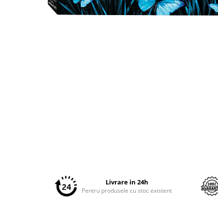
Plottere
Consumabile imprimanta
Distribuie
Tonere
pe
Facebook
Drum unit
Capete imprimare
Cartuse inkjet si cerneala
Hartie
Ribbon
Developer
Consumabile imprimanta
compatibile
Tonere compatibile
Cartuse compatibile
Livrare in 24h
Pentru produsele cu stoc existent
Drum unit compatibile
Printare 3D