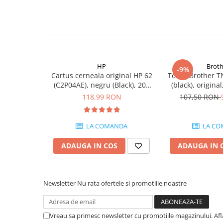
PC Gaming
Workstation
All-in-One PC
Mini PC
Monitoare
HP
Broth
-9%
Cartus cerneala original HP 62
Toner Brother T
Monitoare LED
(C2P04AE), negru (Black), 200
(black), origina
pagini
Accesorii monitoare
118,99 RON
107,50 RON
Componente
Placi video
LA COMANDA
LA CO
Procesoare
ADAUGA IN COS
ADAUGA IN 
Placi de baza
Memorii RAM
Newsletter
Nu rata ofertele si promotiile noastre
SSD-uri interne
Hard disk-uri interne
Surse
Vreau sa primesc newsletter cu promotiile magazinului. Af