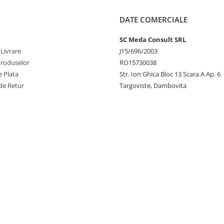
DATE COMERCIALE
SC Meda Consult SRL
 Livrare
J15/696/2003
Produselor
RO15730038
 Plata
Str. Ion Ghica Bloc 13 Scara A Ap. 6
de Retur
Targoviste, Dambovita