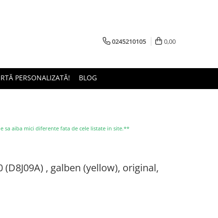
0245210105
0,00
ERTĂ PERSONALIZATĂ!
BLOG
a aiba mici diferente fata de cele listate in site.**
(D8J09A) , galben (yellow), original,