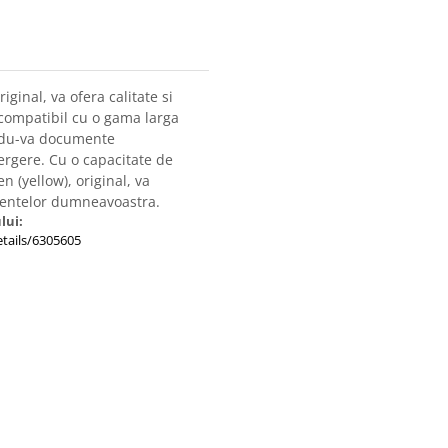
riginal, va ofera calitate si
 compatibil cu o gama larga
indu-va documente
stergere. Cu o capacitate de
en (yellow), original, va
mentelor dumneavoastra.
lui:
tails/6305605