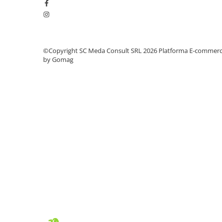
videoconferinta
Alte periferice
Accesorii PC
©Copyright SC Meda Consult SRL 2026
Platforma E-commer
Retelistica
by Gomag
Routere
Switch-uri
Access Point-uri
Cabluri retea
Sisteme Mesh WiFi
Placi de retea
Conectori & mufe retea
Rack-uri & accesorii rack
Patch panel-uri
Injectoare PoE
Modemuri