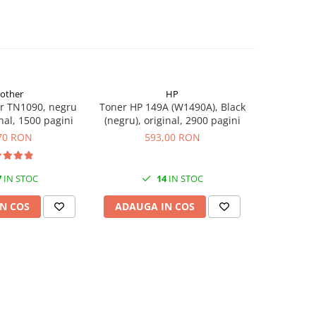
rother
HP
r TN1090, negru
Toner HP 149A (W1490A), Black
Flacon 
inal, 1500 pagini
(negru), original, 2900 pagini
BTD60BK
original,
70 RON
593,00 RON
7
IN STOC
14
IN STOC
N COS
ADAUGA IN COS
ADAUG