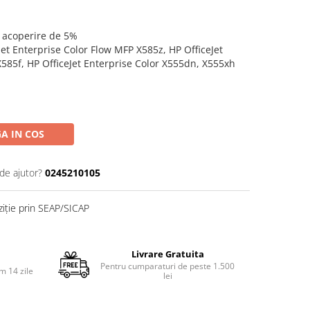
o acoperire de 5%
eJet Enterprise Color Flow MFP X585z, HP OfficeJet
585f, HP OfficeJet Enterprise Color X555dn, X555xh
A IN COS
de ajutor?
0245210105
ziție prin SEAP/SICAP
Livrare Gratuita
Pentru cumparaturi de peste 1.500
m 14 zile
lei