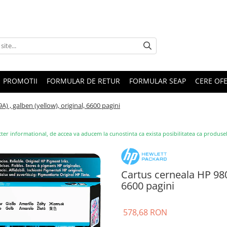
PROMOTII
FORMULAR DE RETUR
FORMULAR SEAP
CERE OF
) , galben (yellow), original, 6600 pagini
ter informational, de accea va aducem la cunostinta ca exista posibilitatea ca produsele s
Cartus cerneala HP 980 
6600 pagini
578,68 RON