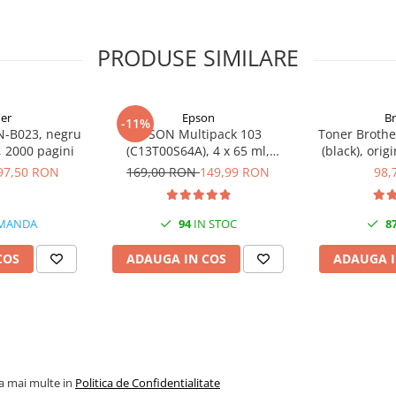
PRODUSE SIMILARE
er
Epson
B
-11%
N-B023, negru
EPSON Multipack 103
Toner Brothe
l, 2000 pagini
(C13T00S64A), 4 x 65 ml,
(black), orig
Black/Cyan/Magenta/Yellow
97,50 RON
169,00 RON
149,99 RON
98,
(T00S6)
MANDA
94
IN STOC
8
COS
ADAUGA IN COS
ADAUGA I
la mai multe in
Politica de Confidentialitate