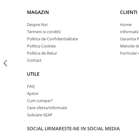
Carcase
MAGAZIN
CLIENTI
Coolere CPU
Ventilatoare
Despre Noi
Home
Termeni si conditii
Informatii
Pasta termica
Politica de Confidentialitate
Garantia 
Placi video profesionale
Politica Cookies
Metode de
SSD-uri externe
Politica de Retur
Formular 
Contact
Hard disk-uri externe
Card reader
UTILE
Placi captura
FAQ
Adaptoare PCI / PCIe
Ajutor
Cum cumpar?
Periferice PC
Cere oferta/informatii
Mouse
Soliciare SEAP
Tastaturi
SOCIAL
URMARESTE-NE IN SOCIAL MEDIA
Kit mouse si tastatura
Web-cam-uri si sisteme