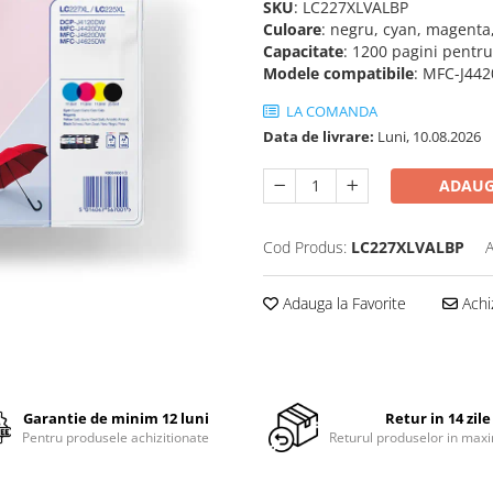
SKU
: LC227XLVALBP
Culoare
: negru, cyan, magenta,
Capacitate
: 1200 pagini pentru
Modele compatibile
: MFC-J44
LA COMANDA
Data de livrare:
Luni, 10.08.2026
ADAUG
Cod Produs:
LC227XLVALBP
A
Adauga la Favorite
Achi
Garantie de minim 12 luni
Retur in 14 zile
Pentru produsele achizitionate
Returul produselor in maxi