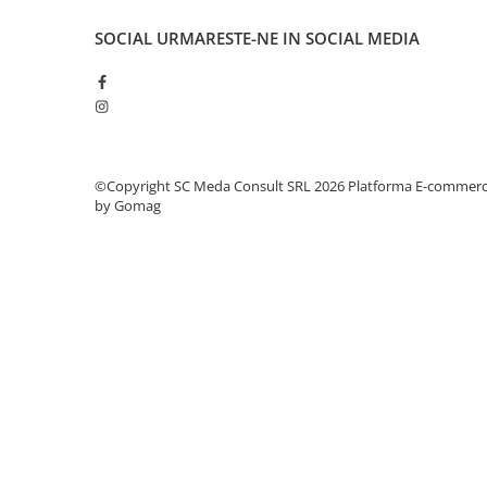
videoconferinta
SOCIAL
URMARESTE-NE IN SOCIAL MEDIA
Alte periferice
Accesorii PC
Retelistica
Routere
Switch-uri
©Copyright SC Meda Consult SRL 2026
Platforma E-commer
by Gomag
Access Point-uri
Cabluri retea
Sisteme Mesh WiFi
Placi de retea
Conectori & mufe retea
Rack-uri & accesorii rack
Patch panel-uri
Injectoare PoE
Modemuri