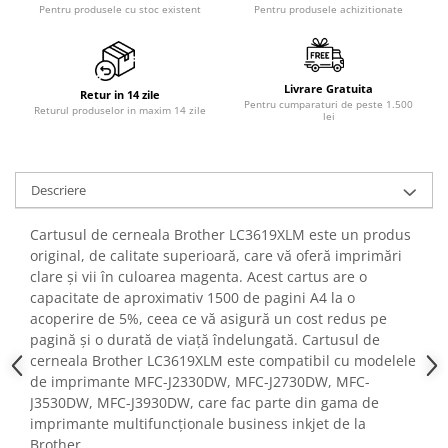
Pentru produsele cu stoc existent
Pentru produsele achizitionate
Livrare Gratuita
Retur in 14 zile
Pentru cumparaturi de peste 1.500
Returul produselor in maxim 14 zile
lei
Descriere
Cartusul de cerneala Brother LC3619XLM este un produs
original, de calitate superioară, care vă oferă imprimări
clare și vii în culoarea magenta. Acest cartus are o
capacitate de aproximativ 1500 de pagini A4 la o
acoperire de 5%, ceea ce vă asigură un cost redus pe
pagină și o durată de viață îndelungată. Cartusul de
cerneala Brother LC3619XLM este compatibil cu modelele
de imprimante MFC-J2330DW, MFC-J2730DW, MFC-
J3530DW, MFC-J3930DW, care fac parte din gama de
imprimante multifuncționale business inkjet de la
Brother.