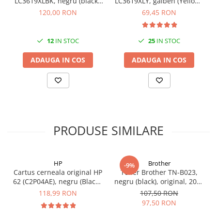
LC3619XLBK, negru (black),
LC3619XLY, galben (Yellow),
original, 3000 pagini
original, 1500 pagini
120,00 RON
69,45 RON
12
IN STOC
25
IN STOC
ADAUGA IN COS
ADAUGA IN COS
PRODUSE SIMILARE
HP
Brother
-9%
Cartus cerneala original HP
Toner Brother TN-B023,
62 (C2P04AE), negru (Black),
negru (black), original, 2000
200 pagini
pagini
118,99 RON
107,50 RON
97,50 RON