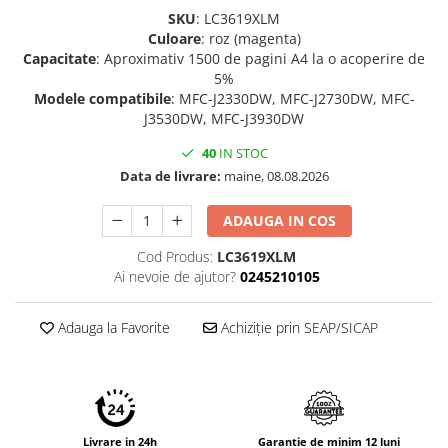
SKU
: LC3619XLM
Culoare
: roz (magenta)
Capacitate
: Aproximativ 1500 de pagini A4 la o acoperire de
5%
Modele compatibile
: MFC-J2330DW, MFC-J2730DW, MFC-
J3530DW, MFC-J3930DW
40
IN STOC
Data de livrare:
maine, 08.08.2026
ADAUGA IN COS
Cod Produs:
LC3619XLM
Ai nevoie de ajutor?
0245210105
Adauga la Favorite
Achiziție prin SEAP/SICAP
Livrare in 24h
Garantie de minim 12 luni