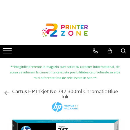
Toate Produsele
Imprimante
Imprimante laser
Imprimante cu jet
Multifunctionale laser
Multifunctionale cu jet
**Imaginile prezente in magazin sunt strict cu caracter informational, de
accea va aducem la cunostinta ca exista posibilitatea ca produsele sa aiba
Imprimante etichete
mici diferente fata de cele listate in site.**
Imprimante termice
Cartus HP Inkjet No 747 300ml Chromatic Blue
Scanere
Ink
Imprimante matriciale
Accesorii imprimante
Accesorii multifunctionale
Piese schimb