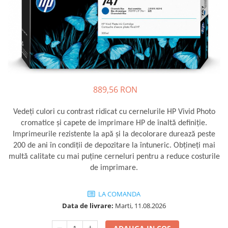
Plottere
Consumabile imprimanta
Tonere
Drum unit
Capete imprimare
Cartuse inkjet si cerneala
889,56 RON
Hartie
Vedeți culori cu contrast ridicat cu cernelurile HP Vivid Photo
Ribbon
cromatice și capete de imprimare HP de înaltă definiție.
Developer
Imprimeurile rezistente la apă și la decolorare durează peste
200 de ani în condiții de depozitare la întuneric. Obțineți mai
Consumabile imprimanta
multă calitate cu mai puține cerneluri pentru a reduce costurile
compatibile
de imprimare.
Tonere compatibile
Cartuse compatibile
LA COMANDA
Drum unit compatibile
Data de livrare:
Marti, 11.08.2026
Printare 3D