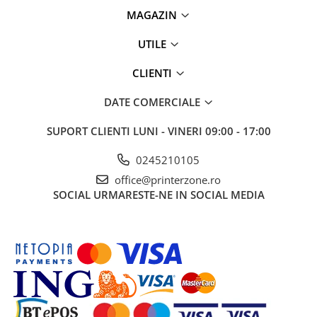
videoconferinta
MAGAZIN
Alte periferice
UTILE
Accesorii PC
CLIENTI
Retelistica
Routere
DATE COMERCIALE
Switch-uri
SUPORT CLIENTI
LUNI - VINERI 09:00 - 17:00
Access Point-uri
0245210105
Cabluri retea
office@printerzone.ro
Sisteme Mesh WiFi
SOCIAL
URMARESTE-NE IN SOCIAL MEDIA
Placi de retea
Conectori & mufe retea
Rack-uri & accesorii rack
Patch panel-uri
Injectoare PoE
Modemuri