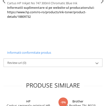
PC Gaming
Cartus HP Inkjet No 747 300ml Chromatic Blue Ink
Informatii suplimentare si pe website-ul producatorului:
Workstation
https://www.hp.com/ro-ro/products/ink-toner/product-
details/18809732
All-in-One PC
Mini PC
Monitoare
Monitoare LED
Accesorii monitoare
Componente
Informatii conformitate produs
Placi video
Review-uri
(0)
Procesoare
Placi de baza
Memorii RAM
PRODUSE SIMILARE
SSD-uri interne
Hard disk-uri interne
HP
Brother
-9%
Surse
Cartus cerneala original HP
Toner Brother TN-B023,