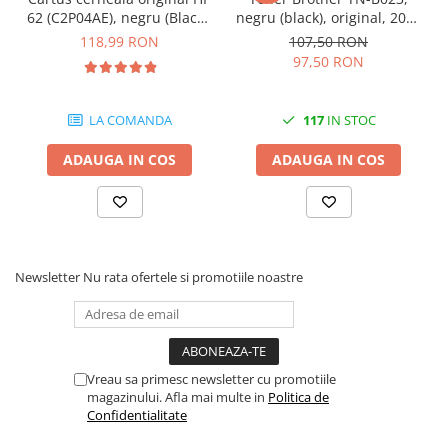
Carcase
62 (C2P04AE), negru (Black),
negru (black), original, 2000
200 pagini
pagini
118,99 RON
107,50 RON
Coolere CPU
97,50 RON
Ventilatoare
Pasta termica
LA COMANDA
117
IN STOC
Placi video profesionale
ADAUGA IN COS
ADAUGA IN COS
SSD-uri externe
Hard disk-uri externe
Card reader
Placi captura
Newsletter
Nu rata ofertele si promotiile noastre
Adaptoare PCI / PCIe
Periferice PC
Mouse
Vreau sa primesc newsletter cu promotiile
Tastaturi
magazinului. Afla mai multe in
Politica de
Kit mouse si tastatura
Confidentialitate
Web-cam-uri si sisteme