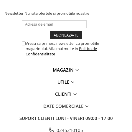
Antene & amplificatoare semnal
Newsletter
Nu rata ofertele si promotiile noastre
Camere IP
Accesorii retelistica
PDU
Vreau sa primesc newsletter cu promotiile
UPS & Stabilizatoare
magazinului. Afla mai multe in
Politica de
UPS-uri
Confidentialitate
Baterii UPS
MAGAZIN
Accesorii UPS
Servere, Storage & NAS
UTILE
Servere NAS
CLIENTI
Servere
DATE COMERCIALE
SSD enterprise
HDD enterprise
SUPORT CLIENTI
LUNI - VINERI 09:00 - 17:00
DAS (Direct Attached Storage)
0245210105