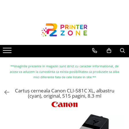
Toate Produsele
Imprimante
Imprimante laser
Imprimante cu jet
Multifunctionale laser
Multifunctionale cu jet
**Imaginile prezente in magazin sunt strict cu caracter informational, de
accea va aducem la cunostinta ca exista posibilitatea ca produsele sa aiba
Imprimante etichete
mici diferente fata de cele listate in site.**
Imprimante termice
Cartuș cerneala Canon CLI-581C XL, albastru
Scanere
(cyan), original, 515 pagini, 8.3 ml
Imprimante matriciale
Accesorii imprimante
Accesorii multifunctionale
Piese schimb