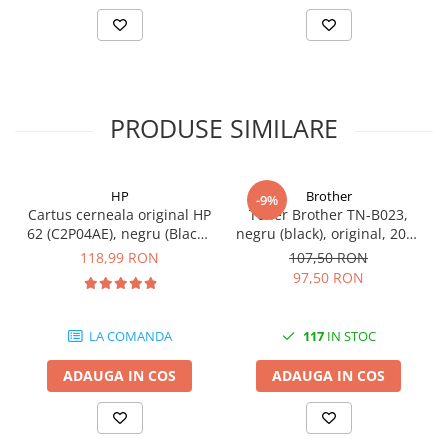
videoconferinta
Alte periferice
Accesorii PC
Retelistica
PRODUSE SIMILARE
Routere
Switch-uri
HP
Brother
Access Point-uri
-9%
Cartus cerneala original HP
Toner Brother TN-B023,
Cabluri retea
62 (C2P04AE), negru (Black),
negru (black), original, 2000
200 pagini
pagini
118,99 RON
107,50 RON
Sisteme Mesh WiFi
97,50 RON
Placi de retea
Conectori & mufe retea
LA COMANDA
117
IN STOC
Rack-uri & accesorii rack
ADAUGA IN COS
ADAUGA IN COS
Patch panel-uri
Injectoare PoE
Modemuri