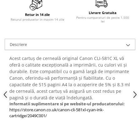
PC Gaming
Workstation
Livrare Gratuita
Retur in 14 zile
Pentru cumparaturi de peste 1.500
Returul produselor in maxim 14 zile
lei
All-in-One PC
Mini PC
Monitoare
Descriere
Monitoare LED
Acest cartuș de cerneală original Canon CLI-581C XL vă
Accesorii monitoare
oferă o calitate excepțională a imprimării, cu culori vii și
Componente
durabile. Este compatibil cu o gamă largă de imprimante
Placi video
Canon, oferindu-vă performanță și fiabilitate. Cu o
capacitate de 515 pagini A4 la o acoperire de 5% și 8.3 ml
Procesoare
de cerneală, acest cartuș vă asigură un cost redus pe
Placi de baza
pagină și o durată de viață îndelungată.
Informatii suplimentare si pe website-ul producatorului:
Memorii RAM
https://store.canon.co.uk/canon-cli-581xl-cyan-ink-
cartridge/2049C001/
SSD-uri interne
Hard disk-uri interne
Surse