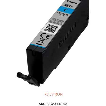
Plottere
Consumabile imprimanta
Tonere
Drum unit
Capete imprimare
Cartuse inkjet si cerneala
Hartie
Ribbon
Developer
Consumabile imprimanta
compatibile
Tonere compatibile
Cartuse compatibile
75,37 RON
Drum unit compatibile
Printare 3D
SKU
: 2049C001AA