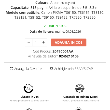
Culoare
: Albastru (cyan)
Imprimante 3D
Capacitate
: 515 pagini A4 la o acoperire de 5%, 8.3 ml
Accesorii imprimante 3D
Modele compatibile
: Canon PIXMA TS6150, TS6151, TS8150,
TS8151, TS8152, TS9150, TS9155, TR7550, TR8550
Filament imprimanta 3D
100
IN STOC
Laptopuri
Data de livrare:
maine, 09.08.2026
Laptopuri / notebookuri
Laptopuri gaming
ADAUGA IN COS
Ultrabookuri
Cod Produs:
2049C001AA
Laptop-uri 2 in 1
Ai nevoie de ajutor?
0245210105
Accesorii laptop
Adauga la Favorite
Achiziție prin SEAP/SICAP
Mini PC AI
Piese si accesorii
Accesorii Printing
Ribbon
Livrare in 24h
Garantie de minim 12 luni
Desktop PC
Pentru produsele cu stoc existent
Pentru produsele achizitionate
PC Office