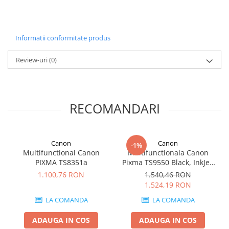
Carcase
Coolere CPU
Informatii conformitate produs
Ventilatoare
Pasta termica
Review-uri
(0)
Placi video profesionale
SSD-uri externe
Hard disk-uri externe
RECOMANDARI
Card reader
Placi captura
Canon
Canon
-1%
Adaptoare PCI / PCIe
Multifunctional Canon
Multifunctionala Canon
PIXMA TS8351a
Pixma TS9550 Black, InkJet,
Periferice PC
Color, Format A3, Retea, Wi-
1.100,76 RON
1.540,46 RON
Mouse
Fi
1.524,19 RON
Tastaturi
LA COMANDA
LA COMANDA
Kit mouse si tastatura
ADAUGA IN COS
ADAUGA IN COS
Web-cam-uri si sisteme