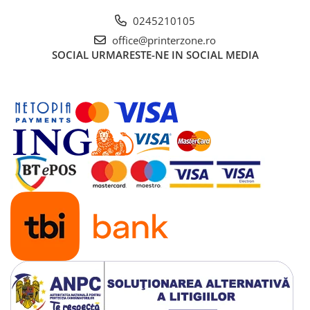
Solutii backup
0245210105
Carcase HDD externe
office@printerzone.ro
Memorii USB
SOCIAL
URMARESTE-NE IN SOCIAL MEDIA
SD Card-uri
Tablete
Tablete inteligente
Accesorii tablete
Telefoane
Smartphone-uri
Accesorii telefoane
Smart Home
Camere supraveghere smart
Prize inteligente
Hub-uri smart
Termostate smart