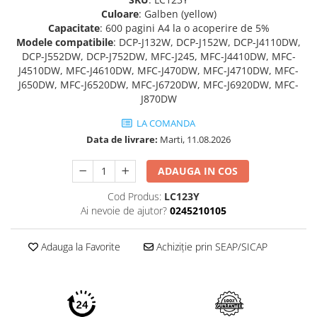
Imprimante 3D
Culoare
: Galben (yellow)
Capacitate
: 600 pagini A4 la o acoperire de 5%
Accesorii imprimante 3D
Modele compatibile
: DCP-J132W, DCP-J152W, DCP-J4110DW,
Filament imprimanta 3D
DCP-J552DW, DCP-J752DW, MFC-J245, MFC-J4410DW, MFC-
J4510DW, MFC-J4610DW, MFC-J470DW, MFC-J4710DW, MFC-
Laptopuri
J650DW, MFC-J6520DW, MFC-J6720DW, MFC-J6920DW, MFC-
Laptopuri / notebookuri
J870DW
Laptopuri gaming
LA COMANDA
Ultrabookuri
Data de livrare:
Marti, 11.08.2026
Laptop-uri 2 in 1
ADAUGA IN COS
Accesorii laptop
Cod Produs:
LC123Y
Mini PC AI
Ai nevoie de ajutor?
0245210105
Piese si accesorii
Accesorii Printing
Adauga la Favorite
Achiziție prin SEAP/SICAP
Ribbon
Desktop PC
PC Office