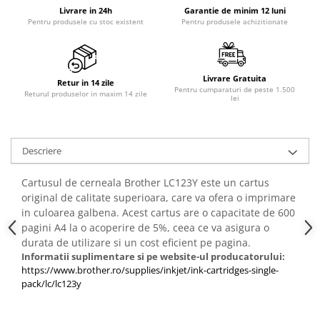
PC Gaming
Livrare in 24h
Garantie de minim 12 luni
Pentru produsele cu stoc existent
Pentru produsele achizitionate
Workstation
All-in-One PC
Mini PC
Livrare Gratuita
Retur in 14 zile
Pentru cumparaturi de peste 1.500
Monitoare
Returul produselor in maxim 14 zile
lei
Monitoare LED
Accesorii monitoare
Descriere
Componente
Placi video
Cartusul de cerneala Brother LC123Y este un cartus
original de calitate superioara, care va ofera o imprimare
Procesoare
in culoarea galbena. Acest cartus are o capacitate de 600
Placi de baza
pagini A4 la o acoperire de 5%, ceea ce va asigura o
durata de utilizare si un cost eficient pe pagina.
Memorii RAM
Informatii suplimentare si pe website-ul producatorului:
SSD-uri interne
https://www.brother.ro/supplies/inkjet/ink-cartridges-single-
pack/lc/lc123y
Hard disk-uri interne
Surse