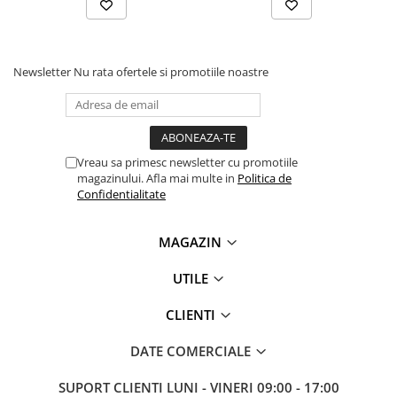
Antene & amplificatoare semnal
Camere IP
Newsletter
Nu rata ofertele si promotiile noastre
Accesorii retelistica
PDU
UPS & Stabilizatoare
UPS-uri
Vreau sa primesc newsletter cu promotiile
magazinului. Afla mai multe in
Politica de
Baterii UPS
Confidentialitate
Accesorii UPS
Servere, Storage & NAS
MAGAZIN
Servere NAS
UTILE
Servere
CLIENTI
SSD enterprise
HDD enterprise
DATE COMERCIALE
DAS (Direct Attached Storage)
SUPORT CLIENTI
LUNI - VINERI 09:00 - 17:00