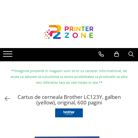
Toate Produsele
Imprimante
Imprimante laser
Imprimante cu jet
Multifunctionale laser
Multifunctionale cu jet
**Imaginile prezente in magazin sunt strict cu caracter informational, de
accea va aducem la cunostinta ca exista posibilitatea ca produsele sa aiba
Imprimante etichete
mici diferente fata de cele listate in site.**
Imprimante termice
Cartus de cerneala Brother LC123Y, galben
Scanere
(yellow), original, 600 pagini
Imprimante matriciale
Accesorii imprimante
Accesorii multifunctionale
Piese schimb