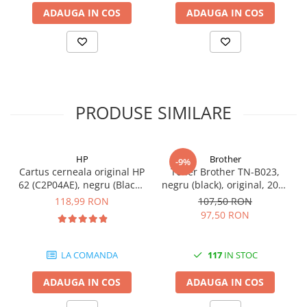
videoconferinta
ADAUGA IN COS
ADAUGA IN COS
Alte periferice
Accesorii PC
Retelistica
Routere
PRODUSE SIMILARE
Switch-uri
Access Point-uri
Cabluri retea
HP
Brother
-9%
Cartus cerneala original HP
Toner Brother TN-B023,
Sisteme Mesh WiFi
62 (C2P04AE), negru (Black),
negru (black), original, 2000
200 pagini
pagini
Placi de retea
118,99 RON
107,50 RON
97,50 RON
Conectori & mufe retea
Rack-uri & accesorii rack
LA COMANDA
117
IN STOC
Patch panel-uri
ADAUGA IN COS
ADAUGA IN COS
Injectoare PoE
Modemuri