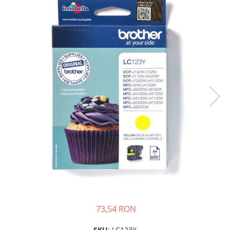
Plottere
Consumabile imprimanta
Tonere
Drum unit
Capete imprimare
Cartuse inkjet si cerneala
Hartie
Ribbon
Developer
Consumabile imprimanta
compatibile
Tonere compatibile
Cartuse compatibile
Drum unit compatibile
73,54 RON
Printare 3D
SKU
: LC123Y