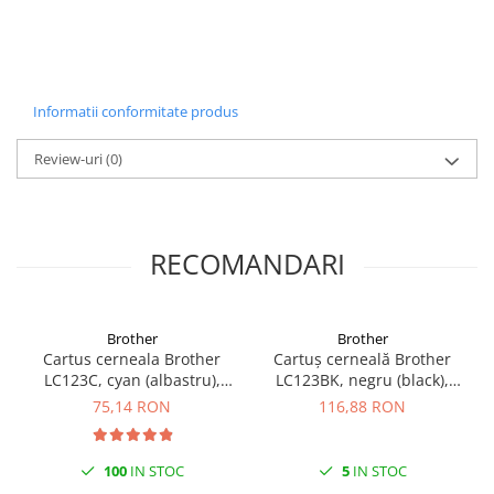
Carcase
Coolere CPU
Ventilatoare
Informatii conformitate produs
Pasta termica
Placi video profesionale
Review-uri
(0)
SSD-uri externe
Hard disk-uri externe
RECOMANDARI
Card reader
Placi captura
Adaptoare PCI / PCIe
Brother
Brother
Cartus cerneala Brother
Cartuș cerneală Brother
Periferice PC
LC123C, cyan (albastru),
LC123BK, negru (black),
Mouse
original, 600 pagini, 8.1 ml
original, 600 pagini, 12 ml
75,14 RON
116,88 RON
Tastaturi
Kit mouse si tastatura
100
IN STOC
5
IN STOC
Web-cam-uri si sisteme