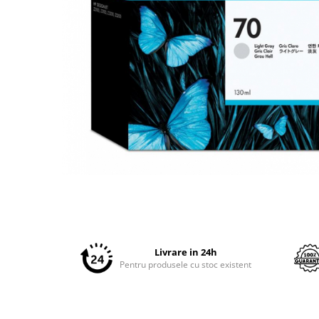
Plottere
Consumabile imprimanta
Tonere
Drum unit
Capete imprimare
Cartuse inkjet si cerneala
Hartie
Ribbon
Developer
Distribuie
pe
Consumabile imprimanta
Facebook
compatibile
Tonere compatibile
Livrare in 24h
Cartuse compatibile
Pentru produsele cu stoc existent
Drum unit compatibile
Printare 3D