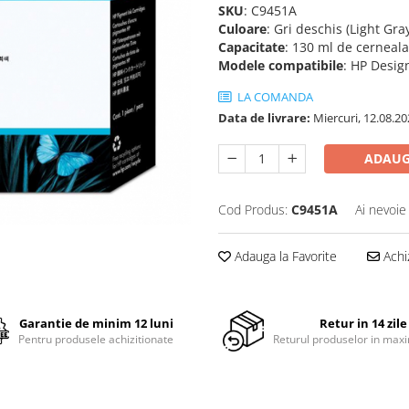
SKU
: C9451A
Culoare
: Gri deschis (Light Gra
Capacitate
: 130 ml de cerneal
Modele
compatibile
: HP Desig
LA COMANDA
Data de livrare:
Miercuri, 12.08.20
ADAUG
Cod Produs:
C9451A
Ai nevoie
Adauga la Favorite
Achi
Garantie de minim 12 luni
Retur in 14 zile
Pentru produsele achizitionate
Returul produselor in maxi