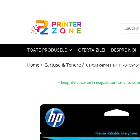
Toate Produsele
Imprimante
Imprimante laser
TOATE PRODUSELE
OFERTA ZILEI
DESPRE NOI
Imprimante cu jet
Multifunctionale laser
Home /
Cartuse & Tonere /
Cartus cerneala HP 70 (C9451A)
Multifunctionale cu jet
Imprimante etichete
**Imaginile prezente in magazin sunt strict cu carac
Imprimante termice
Scanere
Imprimante matriciale
Accesorii imprimante
Accesorii multifunctionale
Piese schimb