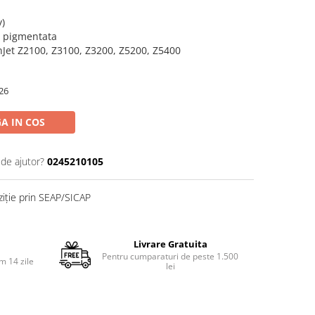
y)
a pigmentata
nJet Z2100, Z3100, Z3200, Z5200, Z5400
26
A IN COS
 de ajutor?
0245210105
ziție prin SEAP/SICAP
Livrare Gratuita
Pentru cumparaturi de peste 1.500
m 14 zile
lei