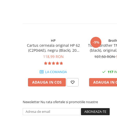
PC Gaming
Workstation
All-in-One PC
Mini PC
Monitoare
HP
Broth
Monitoare LED
-9%
Cartus cerneala original HP 62
Toner Brother T
Accesorii monitoare
(C2P04AE), negru (Black), 200
(black), origina
pagini
118,99 RON
107,50 RON
Componente
Placi video
LA COMANDA
117
IN
Procesoare
Placi de baza
ADAUGA IN COS
ADAUGA IN 
Memorii RAM
SSD-uri interne
Newsletter
Nu rata ofertele si promotiile noastre
Hard disk-uri interne
Surse