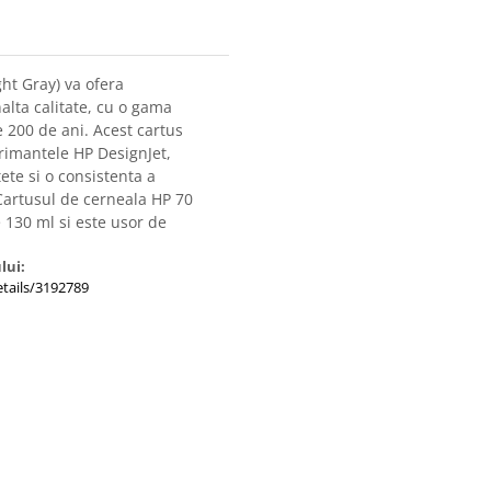
ht Gray) va ofera
nalta calitate, cu o gama
e 200 de ani. Acest cartus
rimantele HP DesignJet,
te si o consistenta a
 Cartusul de cerneala HP 70
e 130 ml si este usor de
lui:
tails/3192789