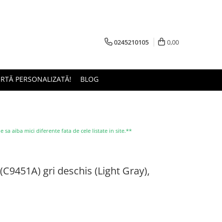
0245210105
0,00
ERTĂ PERSONALIZATĂ!
BLOG
a aiba mici diferente fata de cele listate in site.**
(C9451A) gri deschis (Light Gray),