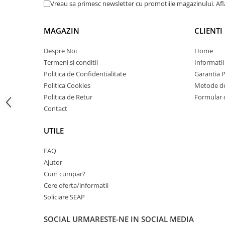
Vreau sa primesc newsletter cu promotiile magazinului. Af
Carcase
Coolere CPU
MAGAZIN
CLIENTI
Ventilatoare
Despre Noi
Home
Pasta termica
Termeni si conditii
Informatii
Placi video profesionale
Politica de Confidentialitate
Garantia 
Politica Cookies
Metode de
SSD-uri externe
Politica de Retur
Formular 
Hard disk-uri externe
Contact
Card reader
UTILE
Placi captura
Adaptoare PCI / PCIe
FAQ
Ajutor
Periferice PC
Cum cumpar?
Mouse
Cere oferta/informatii
Tastaturi
Soliciare SEAP
Kit mouse si tastatura
SOCIAL
URMARESTE-NE IN SOCIAL MEDIA
Web-cam-uri si sisteme