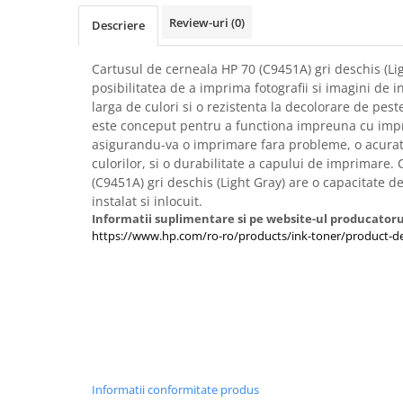
Imprimante 3D
Review-uri
(0)
Descriere
Accesorii imprimante 3D
Filament imprimanta 3D
Cartusul de cerneala HP 70 (C9451A) gri deschis (Lig
posibilitatea de a imprima fotografii si imagini de i
Laptopuri
larga de culori si o rezistenta la decolorare de pest
Laptopuri / notebookuri
este conceput pentru a functiona impreuna cu imp
asigurandu-va o imprimare fara probleme, o acurate
Laptopuri gaming
culorilor, si o durabilitate a capului de imprimare.
Ultrabookuri
(C9451A) gri deschis (Light Gray) are o capacitate d
instalat si inlocuit.
Laptop-uri 2 in 1
Informatii suplimentare si pe website-ul producatoru
Accesorii laptop
https://www.hp.com/ro-ro/products/ink-toner/product-de
Mini PC AI
Piese si accesorii
Accesorii Printing
Ribbon
Desktop PC
PC Office
Informatii conformitate produs