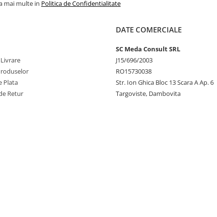
la mai multe in
Politica de Confidentialitate
DATE COMERCIALE
SC Meda Consult SRL
 Livrare
J15/696/2003
Produselor
RO15730038
 Plata
Str. Ion Ghica Bloc 13 Scara A Ap. 6
de Retur
Targoviste, Dambovita