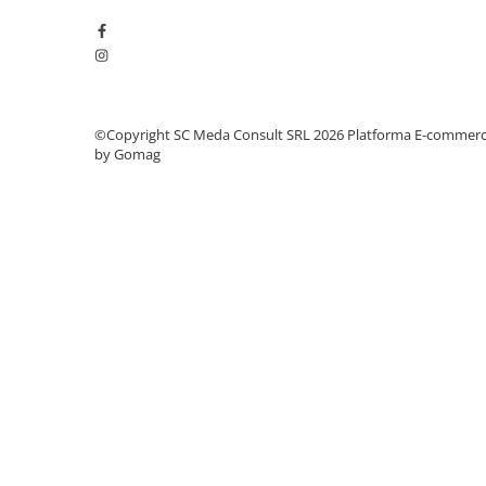
videoconferinta
Alte periferice
Accesorii PC
Retelistica
©Copyright SC Meda Consult SRL 2026
Platforma E-commer
Routere
by Gomag
Switch-uri
Access Point-uri
Cabluri retea
Sisteme Mesh WiFi
Placi de retea
Conectori & mufe retea
Rack-uri & accesorii rack
Patch panel-uri
Injectoare PoE
Modemuri