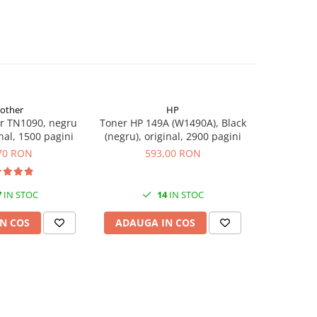
rother
HP
r TN1090, negru
Toner HP 149A (W1490A), Black
Flacon c
inal, 1500 pagini
(negru), original, 2900 pagini
(T00S14
70 RON
593,00 RON
7
IN STOC
14
IN STOC
N COS
ADAUGA IN COS
ADAUG