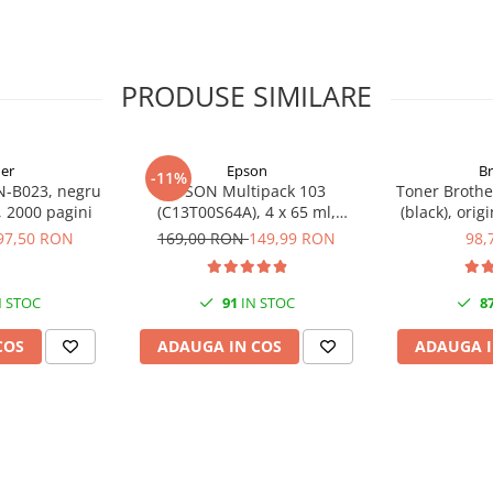
PRODUSE SIMILARE
er
Epson
B
-11%
N-B023, negru
EPSON Multipack 103
Toner Brothe
l, 2000 pagini
(C13T00S64A), 4 x 65 ml,
(black), orig
Black/Cyan/Magenta/Yellow
97,50 RON
169,00 RON
149,99 RON
98,
(T00S6)
 STOC
91
IN STOC
8
COS
ADAUGA IN COS
ADAUGA I