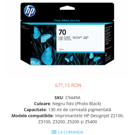
Plottere
Consumabile imprimanta
Tonere
Drum unit
Capete imprimare
Cartuse inkjet si cerneala
Hartie
Ribbon
Developer
671,15 RON
Consumabile imprimanta
compatibile
SKU
: C9449A
Tonere compatibile
Culoare
: Negru foto (Photo Black)
Capacitate
: 130 ml de cerneală pigmentată
Cartuse compatibile
Modele compatibile
: Imprimantele HP DesignJet Z2100,
Z3100, Z3200, Z5200 și Z5400
Drum unit compatibile
Printare 3D
LA COMANDA