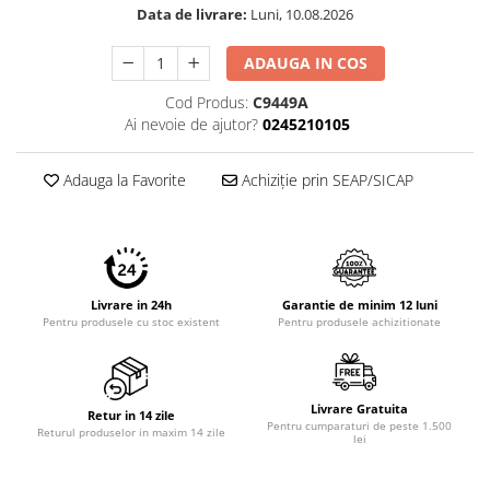
Imprimante 3D
Data de livrare:
Luni, 10.08.2026
Accesorii imprimante 3D
ADAUGA IN COS
Filament imprimanta 3D
Cod Produs:
C9449A
Laptopuri
Ai nevoie de ajutor?
0245210105
Laptopuri / notebookuri
Laptopuri gaming
Adauga la Favorite
Achiziție prin SEAP/SICAP
Ultrabookuri
Laptop-uri 2 in 1
Accesorii laptop
Livrare in 24h
Garantie de minim 12 luni
Mini PC AI
Pentru produsele cu stoc existent
Pentru produsele achizitionate
Piese si accesorii
Accesorii Printing
Ribbon
Livrare Gratuita
Retur in 14 zile
Pentru cumparaturi de peste 1.500
Returul produselor in maxim 14 zile
Desktop PC
lei
PC Office