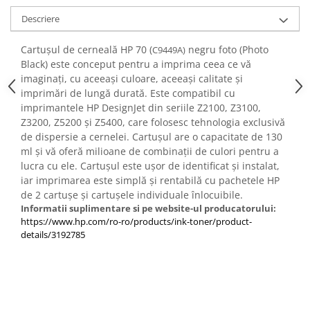
PC Gaming
Descriere
Workstation
Cartușul de cerneală HP 70 (
negru foto (Photo
All-in-One PC
C9449A)
Black) este conceput pentru a imprima ceea ce vă
Mini PC
imaginați, cu aceeași culoare, aceeași calitate și
Monitoare
imprimări de lungă durată. Este compatibil cu
imprimantele HP DesignJet din seriile Z2100, Z3100,
Monitoare LED
Z3200, Z5200 și Z5400, care folosesc tehnologia exclusivă
Accesorii monitoare
de dispersie a cernelei. Cartușul are o capacitate de 130
ml și vă oferă milioane de combinații de culori pentru a
Componente
lucra cu ele. Cartușul este ușor de identificat și instalat,
Placi video
iar imprimarea este simplă și rentabilă cu pachetele HP
Procesoare
de 2 cartușe și cartușele individuale înlocuibile.
Informatii suplimentare si pe website-ul producatorului:
Placi de baza
https://www.hp.com/ro-ro/products/ink-toner/product-
details/3192785
Memorii RAM
SSD-uri interne
Hard disk-uri interne
Surse