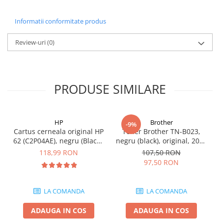
Carcase
Informatii conformitate produs
Coolere CPU
Ventilatoare
Review-uri
(0)
Pasta termica
Placi video profesionale
SSD-uri externe
PRODUSE SIMILARE
Hard disk-uri externe
Card reader
HP
Brother
-9%
Placi captura
Cartus cerneala original HP
Toner Brother TN-B023,
62 (C2P04AE), negru (Black),
negru (black), original, 2000
Adaptoare PCI / PCIe
200 pagini
pagini
118,99 RON
107,50 RON
Periferice PC
97,50 RON
Mouse
Tastaturi
LA COMANDA
LA COMANDA
Kit mouse si tastatura
ADAUGA IN COS
ADAUGA IN COS
Web-cam-uri si sisteme