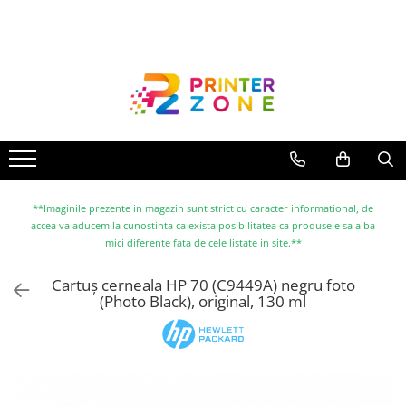
Toate Produsele
Imprimante
Imprimante laser
Imprimante cu jet
Multifunctionale laser
Multifunctionale cu jet
**Imaginile prezente in magazin sunt strict cu caracter informational, de
accea va aducem la cunostinta ca exista posibilitatea ca produsele sa aiba
Imprimante etichete
mici diferente fata de cele listate in site.**
Imprimante termice
Cartuș cerneala HP 70 (C9449A) negru foto
Scanere
(Photo Black), original, 130 ml
Imprimante matriciale
Accesorii imprimante
Accesorii multifunctionale
Piese schimb