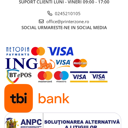
SUPORT CLIENTI
LUNI - VINERI 09:00 - 17:00
Antene & amplificatoare semnal
0245210105
Camere IP
office@printerzone.ro
Accesorii retelistica
SOCIAL
URMARESTE-NE IN SOCIAL MEDIA
PDU
UPS & Stabilizatoare
UPS-uri
Baterii UPS
Accesorii UPS
Servere, Storage & NAS
Servere NAS
Servere
SSD enterprise
HDD enterprise
DAS (Direct Attached Storage)