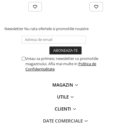
videoconferinta
Alte periferice
Accesorii PC
Newsletter
Nu rata ofertele si promotiile noastre
Retelistica
Routere
Switch-uri
Access Point-uri
Vreau sa primesc newsletter cu promotiile
magazinului. Afla mai multe in
Politica de
Cabluri retea
Confidentialitate
Sisteme Mesh WiFi
MAGAZIN
Placi de retea
Conectori & mufe retea
UTILE
Rack-uri & accesorii rack
CLIENTI
Patch panel-uri
DATE COMERCIALE
Injectoare PoE
Modemuri