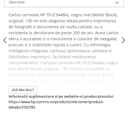
Descriere
Cartus cerneala HP 70 (C9448A), negru mat (Matte Black),
original, 130 ml este alegerea ideala pentru imprimarea
de fotografii si documente de inalta calitate, cu o
rezistenta la decolorare de peste 200 de ani. Acest cartus
ofera o acuratete si o consistenta a culorilor de neegalat,
precum si o stabilitate rapida a culorii. Cu tehnologia
inteligenta integrata, cartusul optimizeaza calitatea si
fiabilitatea imprimarii, facilitand reordonarea
consumabilelor. Cartusul cerneala HP 70 (C9448A), negru
mat (Matte Black), original, 130 ml este compatibil cu
imprimantele HP Designjet Z2100, Z3200, Z5200, Z5400,
oferind o productivitate si o profesionalitate remarcabile.
VEZI MAI MULT
Informatii suplimentare si pe website-ul producatorului:
https://www.hp.com/ro-ro/products/ink-toner/product-
details/3192783