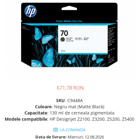
SSD-uri externe
Camere IP
Hard disk-uri externe
Accesorii retelistica
Card reader
PDU
Placi captura
Adaptoare PCI / PCIe
671,78 RON
SKU
: C9448A
Culoare
: Negru mat (Matte Black)
Capacitate
: 130 ml de cerneala pigmentata
Modele compatibile
: HP Designjet Z2100, Z3200, Z5200, Z5400
LA COMANDA
Data de livrare:
Miercuri, 12.08.2026