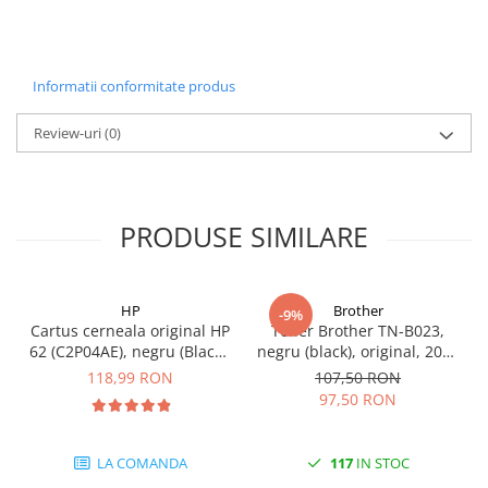
Informatii conformitate produs
Review-uri
(0)
PRODUSE SIMILARE
HP
Brother
-9%
Cartus cerneala original HP
Toner Brother TN-B023,
62 (C2P04AE), negru (Black),
negru (black), original, 2000
200 pagini
pagini
118,99 RON
107,50 RON
97,50 RON
LA COMANDA
117
IN STOC