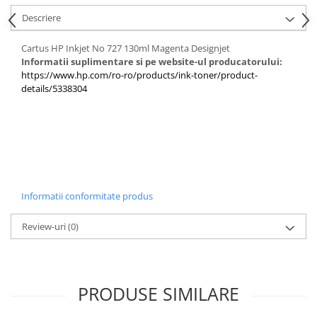
PC Gaming
Descriere
Workstation
Cartus HP Inkjet No 727 130ml Magenta Designjet
All-in-One PC
Informatii suplimentare si pe website-ul producatorului:
Mini PC
https://www.hp.com/ro-ro/products/ink-toner/product-
details/5338304
Monitoare
Monitoare LED
Accesorii monitoare
Componente
Placi video
Informatii conformitate produs
Procesoare
Placi de baza
Review-uri
(0)
Memorii RAM
SSD-uri interne
Hard disk-uri interne
PRODUSE SIMILARE
Surse