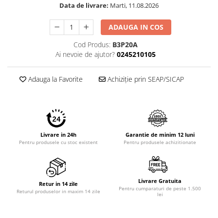
Data de livrare:
Marti, 11.08.2026
Imprimante 3D
Accesorii imprimante 3D
ADAUGA IN COS
Filament imprimanta 3D
Cod Produs:
B3P20A
Laptopuri
Ai nevoie de ajutor?
0245210105
Laptopuri / notebookuri
Laptopuri gaming
Adauga la Favorite
Achiziție prin SEAP/SICAP
Ultrabookuri
Laptop-uri 2 in 1
Accesorii laptop
Livrare in 24h
Garantie de minim 12 luni
Mini PC AI
Pentru produsele cu stoc existent
Pentru produsele achizitionate
Piese si accesorii
Accesorii Printing
Ribbon
Livrare Gratuita
Retur in 14 zile
Pentru cumparaturi de peste 1.500
Returul produselor in maxim 14 zile
Desktop PC
lei
PC Office