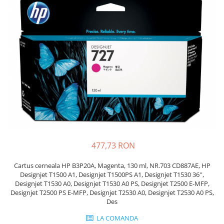
Plottere
Consumabile imprimanta
Tonere
Drum unit
Capete imprimare
Cartuse inkjet si cerneala
Hartie
Ribbon
Developer
477,73 RON
Consumabile imprimanta
compatibile
Cartus cerneala HP B3P20A, Magenta, 130 ml, NR.703 CD887AE, HP
Tonere compatibile
Designjet T1500 A1, Designjet T1500PS A1, Designjet T1530 36'',
Designjet T1530 A0, Designjet T1530 A0 PS, Designjet T2500 E-MFP,
Cartuse compatibile
Designjet T2500 PS E-MFP, Designjet T2530 A0, Designjet T2530 A0 PS,
Drum unit compatibile
Des
Printare 3D
LA COMANDA