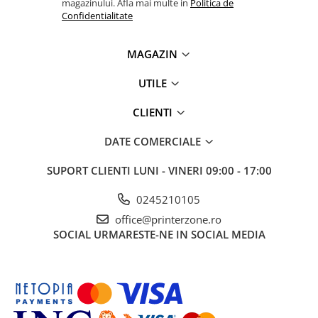
magazinului. Afla mai multe in
Politica de
videoconferinta
Confidentialitate
Alte periferice
MAGAZIN
Accesorii PC
Retelistica
UTILE
Routere
CLIENTI
Switch-uri
Access Point-uri
DATE COMERCIALE
Cabluri retea
SUPORT CLIENTI
LUNI - VINERI 09:00 - 17:00
Sisteme Mesh WiFi
0245210105
Placi de retea
office@printerzone.ro
Conectori & mufe retea
SOCIAL
URMARESTE-NE IN SOCIAL MEDIA
Rack-uri & accesorii rack
Patch panel-uri
Injectoare PoE
Modemuri