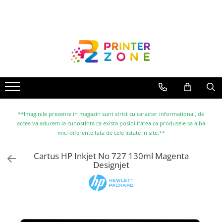
Toate Produsele
Imprimante
Imprimante laser
Imprimante cu jet
Multifunctionale laser
Multifunctionale cu jet
**Imaginile prezente in magazin sunt strict cu caracter informational, de
accea va aducem la cunostinta ca exista posibilitatea ca produsele sa aiba
Imprimante etichete
mici diferente fata de cele listate in site.**
Imprimante termice
Cartus HP Inkjet No 727 130ml Magenta
Scanere
Designjet
Imprimante matriciale
Accesorii imprimante
Accesorii multifunctionale
Piese schimb