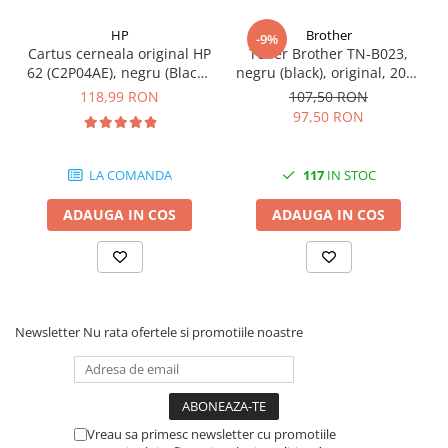
Carcase
HP
Brother
-9%
Coolere CPU
Cartus cerneala original HP
Toner Brother TN-B023,
62 (C2P04AE), negru (Black),
negru (black), original, 2000
Ventilatoare
200 pagini
pagini
118,99 RON
107,50 RON
Pasta termica
97,50 RON
Placi video profesionale
SSD-uri externe
LA COMANDA
117
IN STOC
Hard disk-uri externe
ADAUGA IN COS
ADAUGA IN COS
Card reader
Placi captura
Adaptoare PCI / PCIe
Periferice PC
Newsletter
Nu rata ofertele si promotiile noastre
Mouse
Tastaturi
Kit mouse si tastatura
Vreau sa primesc newsletter cu promotiile
Web-cam-uri si sisteme