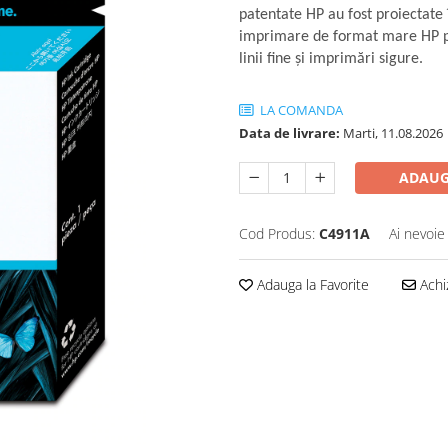
patentate HP au fost proiectate
imprimare de format mare HP pe
linii fine şi imprimări sigure.
LA COMANDA
Data de livrare:
Marti, 11.08.2026
ADAUG
Cod Produs:
C4911A
Ai nevoie
Adauga la Favorite
Achi