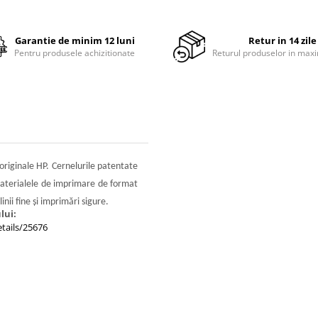
Garantie de minim 12 luni
Retur in 14 zile
Pentru produsele achizitionate
Returul produselor in maxi
originale HP. Cernelurile patentate
materialele de imprimare de format
ii fine şi imprimări sigure.
lui:
tails/25676