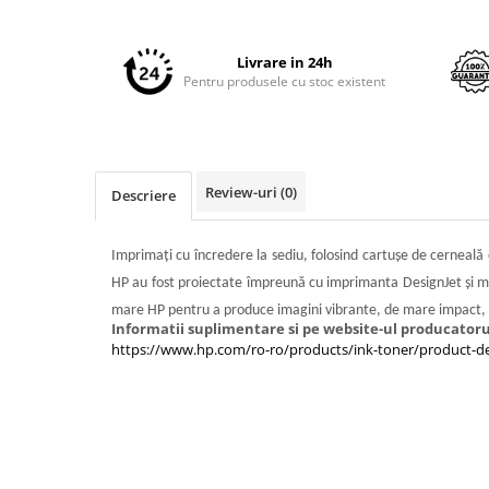
Imprimante 3D
Distribuie
pe
Accesorii imprimante 3D
Facebook
Livrare in 24h
Filament imprimanta 3D
Pentru produsele cu stoc existent
Laptopuri
Laptopuri / notebookuri
Laptopuri gaming
Review-uri
(0)
Descriere
Ultrabookuri
Laptop-uri 2 in 1
Imprimaţi cu încredere la sediu, folosind cartuşe de cerneală 
Accesorii laptop
HP au fost proiectate împreună cu imprimanta DesignJet şi 
Mini PC AI
mare HP pentru a produce imagini vibrante, de mare impact, lin
Informatii suplimentare si pe website-ul producatoru
Piese si accesorii
https://www.hp.com/ro-ro/products/ink-toner/product-de
Accesorii Printing
Ribbon
Desktop PC
PC Office