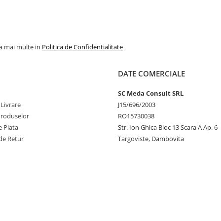
la mai multe in
Politica de Confidentialitate
DATE COMERCIALE
SC Meda Consult SRL
 Livrare
J15/696/2003
Produselor
RO15730038
 Plata
Str. Ion Ghica Bloc 13 Scara A Ap. 6
de Retur
Targoviste, Dambovita