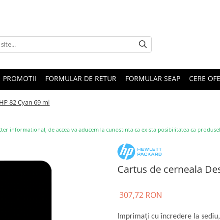
PROMOTII
FORMULAR DE RETUR
FORMULAR SEAP
CERE OF
 HP 82 Cyan 69 ml
ter informational, de accea va aducem la cunostinta ca exista posibilitatea ca produsele s
Cartus de cerneala De
307,72 RON
Imprimaţi cu încredere la sediu,