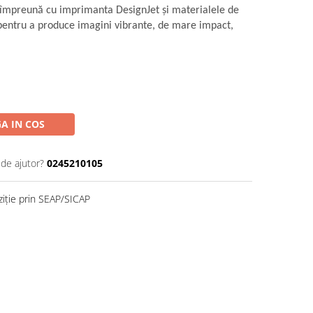
 împreună cu imprimanta DesignJet şi materialele de
ntru a produce imagini vibrante, de mare impact,
A IN COS
 de ajutor?
0245210105
ziție prin SEAP/SICAP