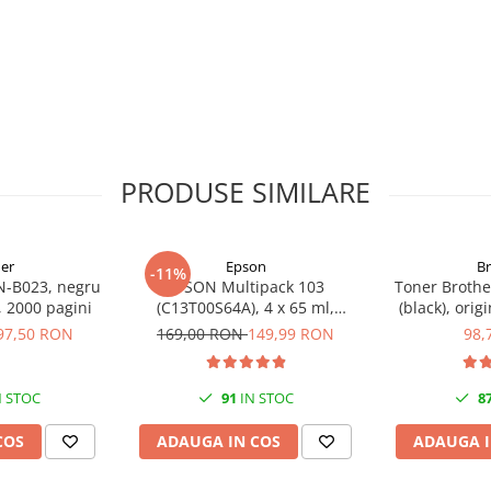
PRODUSE SIMILARE
er
Epson
B
-11%
N-B023, negru
EPSON Multipack 103
Toner Brothe
l, 2000 pagini
(C13T00S64A), 4 x 65 ml,
(black), orig
Black/Cyan/Magenta/Yellow
97,50 RON
169,00 RON
149,99 RON
98,
(T00S6)
 STOC
91
IN STOC
8
COS
ADAUGA IN COS
ADAUGA I