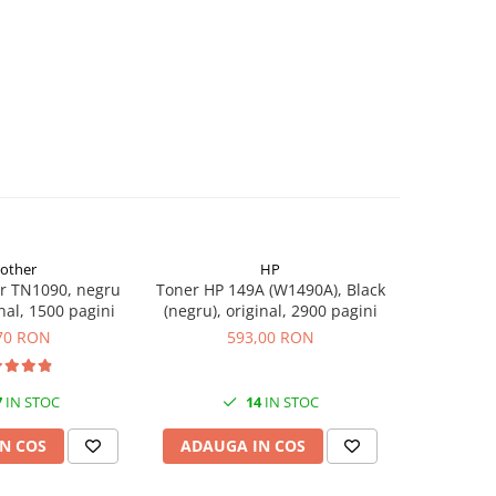
rother
HP
r TN1090, negru
Toner HP 149A (W1490A), Black
Flacon c
inal, 1500 pagini
(negru), original, 2900 pagini
(T00S14
70 RON
593,00 RON
7
IN STOC
14
IN STOC
N COS
ADAUGA IN COS
ADAUG