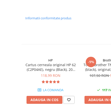
PC Gaming
Workstation
All-in-One PC
Informatii conformitate produs
Mini PC
Monitoare
Monitoare LED
Accesorii monitoare
Componente
HP
Broth
Placi video
-9%
Cartus cerneala original HP 62
Toner Brother T
Procesoare
(C2P04AE), negru (Black), 200
(black), origina
pagini
118,99 RON
107,50 RON
Placi de baza
Memorii RAM
LA COMANDA
117
IN
SSD-uri interne
Hard disk-uri interne
ADAUGA IN COS
ADAUGA IN 
Surse