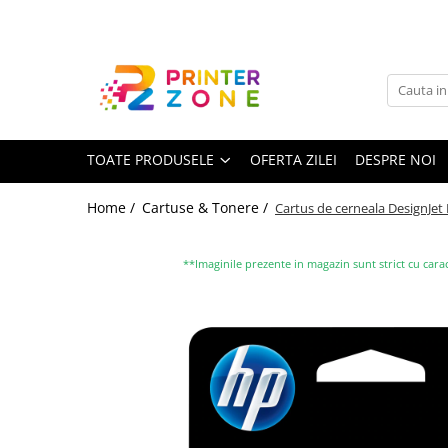
Toate Produsele
Imprimante
Imprimante laser
TOATE PRODUSELE
OFERTA ZILEI
DESPRE NOI
Imprimante cu jet
Multifunctionale laser
Home /
Cartuse & Tonere /
Cartus de cerneala DesignJet
Multifunctionale cu jet
Imprimante etichete
**Imaginile prezente in magazin sunt strict cu carac
Imprimante termice
Scanere
Imprimante matriciale
Accesorii imprimante
Accesorii multifunctionale
Piese schimb