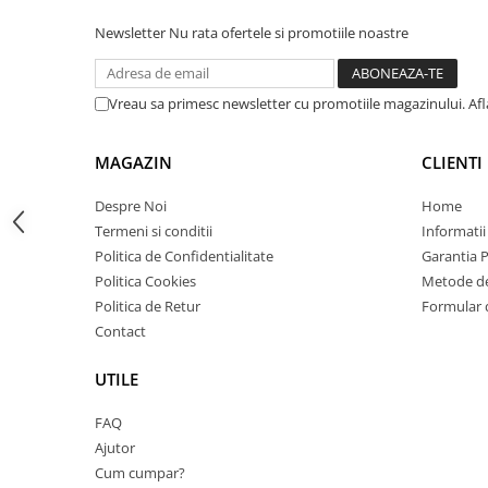
Carcase
Newsletter
Nu rata ofertele si promotiile noastre
Coolere CPU
Ventilatoare
Vreau sa primesc newsletter cu promotiile magazinului. Af
Pasta termica
Placi video profesionale
MAGAZIN
CLIENTI
SSD-uri externe
Despre Noi
Home
Hard disk-uri externe
Termeni si conditii
Informatii
Card reader
Politica de Confidentialitate
Garantia 
Politica Cookies
Metode de
Placi captura
Politica de Retur
Formular 
Adaptoare PCI / PCIe
Contact
Periferice PC
UTILE
Mouse
Tastaturi
FAQ
Ajutor
Kit mouse si tastatura
Cum cumpar?
Web-cam-uri si sisteme