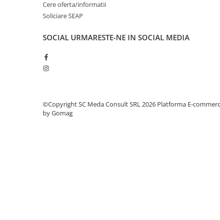
Cere oferta/informatii
videoconferinta
Soliciare SEAP
Alte periferice
SOCIAL
URMARESTE-NE IN SOCIAL MEDIA
Accesorii PC
Retelistica
Routere
Switch-uri
Access Point-uri
©Copyright SC Meda Consult SRL 2026
Platforma E-commer
Cabluri retea
by Gomag
Sisteme Mesh WiFi
Placi de retea
Conectori & mufe retea
Rack-uri & accesorii rack
Patch panel-uri
Injectoare PoE
Modemuri