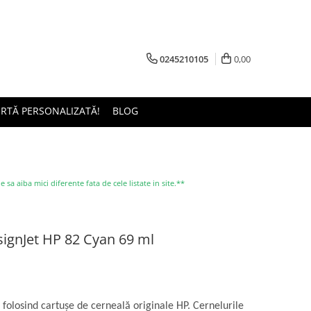
0245210105
0,00
ERTĂ PERSONALIZATĂ!
BLOG
a aiba mici diferente fata de cele listate in site.**
signJet HP 82 Cyan 69 ml
 folosind cartuşe de cerneală originale HP. Cernelurile