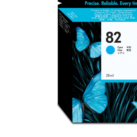
Plottere
Consumabile imprimanta
Tonere
Drum unit
Capete imprimare
Cartuse inkjet si cerneala
Hartie
Ribbon
Developer
Consumabile imprimanta
compatibile
Tonere compatibile
Cartuse compatibile
Drum unit compatibile
Printare 3D