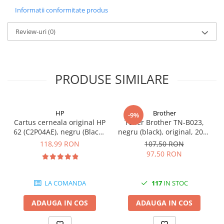
Informatii conformitate produs
Review-uri
(0)
PRODUSE SIMILARE
HP
Brother
-9%
Cartus cerneala original HP
Toner Brother TN-B023,
62 (C2P04AE), negru (Black),
negru (black), original, 2000
200 pagini
pagini
118,99 RON
107,50 RON
97,50 RON
LA COMANDA
117
IN STOC
ADAUGA IN COS
ADAUGA IN COS