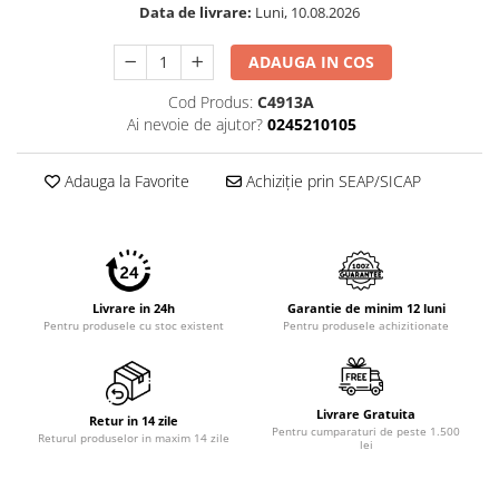
Data de livrare:
Luni, 10.08.2026
ADAUGA IN COS
Cod Produs:
C4913A
Ai nevoie de ajutor?
0245210105
Adauga la Favorite
Achiziție prin SEAP/SICAP
Livrare in 24h
Garantie de minim 12 luni
Pentru produsele cu stoc existent
Pentru produsele achizitionate
Livrare Gratuita
Retur in 14 zile
Pentru cumparaturi de peste 1.500
Returul produselor in maxim 14 zile
lei