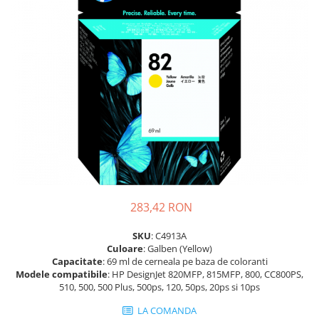
SSD-uri externe
Camere IP
Hard disk-uri externe
Accesorii retelistica
Card reader
PDU
Placi captura
Adaptoare PCI / PCIe
283,42 RON
SKU
: C4913A
Culoare
: Galben (Yellow)
Capacitate
: 69 ml de cerneala pe baza de coloranti
Modele
compatibile
: HP DesignJet 820MFP, 815MFP, 800, CC800PS,
510, 500, 500 Plus, 500ps, 120, 50ps, 20ps si 10ps
LA COMANDA