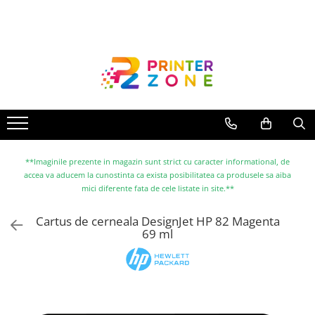
Toate Produsele
Imprimante
Imprimante laser
Imprimante cu jet
Multifunctionale laser
Multifunctionale cu jet
**Imaginile prezente in magazin sunt strict cu caracter informational, de
accea va aducem la cunostinta ca exista posibilitatea ca produsele sa aiba
Imprimante etichete
mici diferente fata de cele listate in site.**
Imprimante termice
Cartus de cerneala DesignJet HP 82 Magenta
Scanere
69 ml
Imprimante matriciale
Accesorii imprimante
Accesorii multifunctionale
Piese schimb