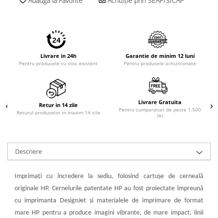
Adauga la Favorite
Achiziție prin SEAP/SICAP
PC Gaming
Workstation
All-in-One PC
Mini PC
Livrare in 24h
Garantie de minim 12 luni
Pentru produsele cu stoc existent
Pentru produsele achizitionate
Monitoare
Monitoare LED
Accesorii monitoare
Livrare Gratuita
Retur in 14 zile
Componente
Pentru cumparaturi de peste 1.500
Returul produselor in maxim 14 zile
lei
Placi video
Procesoare
Placi de baza
Descriere
Memorii RAM
Imprimaţi cu încredere la sediu, folosind cartuşe de cerneală
SSD-uri interne
originale HP. Cernelurile patentate HP au fost proiectate împreună
Hard disk-uri interne
cu imprimanta DesignJet şi materialele de imprimare de format
Surse
mare HP pentru a produce imagini vibrante, de mare impact, linii