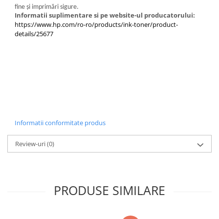
fine şi imprimări sigure.
Carcase
Informatii suplimentare si pe website-ul producatorului:
Coolere CPU
https://www.hp.com/ro-ro/products/ink-toner/product-
details/25677
Ventilatoare
Pasta termica
Placi video profesionale
SSD-uri externe
Hard disk-uri externe
Card reader
Informatii conformitate produs
Placi captura
Review-uri
(0)
Adaptoare PCI / PCIe
Periferice PC
Mouse
PRODUSE SIMILARE
Tastaturi
Kit mouse si tastatura
Web-cam-uri si sisteme