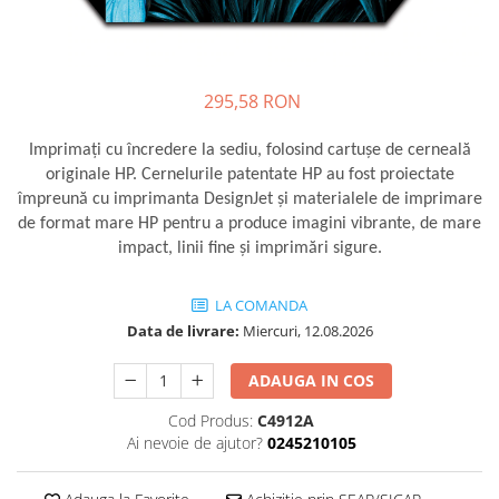
Imprimante 3D
Accesorii imprimante 3D
Filament imprimanta 3D
295,58 RON
Laptopuri
Laptopuri / notebookuri
Imprimaţi cu încredere la sediu, folosind cartuşe de cerneală
originale HP. Cernelurile patentate HP au fost proiectate
Laptopuri gaming
împreună cu imprimanta DesignJet şi materialele de imprimare
Ultrabookuri
de format mare HP pentru a produce imagini vibrante, de mare
impact, linii fine şi imprimări sigure.
Laptop-uri 2 in 1
Accesorii laptop
LA COMANDA
Mini PC AI
Data de livrare:
Miercuri, 12.08.2026
Piese si accesorii
Accesorii Printing
ADAUGA IN COS
Ribbon
Cod Produs:
C4912A
Ai nevoie de ajutor?
0245210105
Desktop PC
PC Office