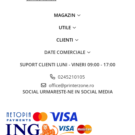
Antene & amplificatoare semnal
MAGAZIN
Camere IP
UTILE
Accesorii retelistica
PDU
CLIENTI
UPS & Stabilizatoare
DATE COMERCIALE
UPS-uri
Baterii UPS
SUPORT CLIENTI
LUNI - VINERI 09:00 - 17:00
Accesorii UPS
0245210105
Servere, Storage & NAS
office@printerzone.ro
Servere NAS
SOCIAL
URMARESTE-NE IN SOCIAL MEDIA
Servere
SSD enterprise
HDD enterprise
DAS (Direct Attached Storage)