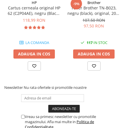
HP
Brother
-9%
videoconferinta
Cartus cerneala original HP
Toner Brother TN-B023,
62 (C2P04AE), negru (Black),
negru (black), original, 2000
Alte periferice
200 pagini
pagini
118,99 RON
107,50 RON
Accesorii PC
97,50 RON
Retelistica
Routere
LA COMANDA
117
IN STOC
Switch-uri
ADAUGA IN COS
ADAUGA IN COS
Access Point-uri
Cabluri retea
Sisteme Mesh WiFi
Placi de retea
Newsletter
Nu rata ofertele si promotiile noastre
Conectori & mufe retea
Rack-uri & accesorii rack
Patch panel-uri
Vreau sa primesc newsletter cu promotiile
Injectoare PoE
magazinului. Afla mai multe in
Politica de
Confidentialitate
Modemuri