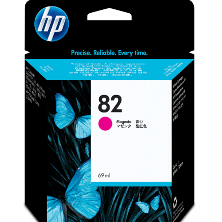
Plottere
Consumabile imprimanta
Tonere
Drum unit
Capete imprimare
Cartuse inkjet si cerneala
Hartie
Ribbon
Developer
Consumabile imprimanta
compatibile
Tonere compatibile
Cartuse compatibile
Drum unit compatibile
Printare 3D