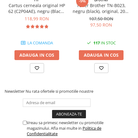
-9%
Cartus cerneala original HP
Toner Brother TN-B023,
62 (C2P04AE), negru (Black),
negru (black), original, 2000
200 pagini
pagini
118,99 RON
107,50 RON
97,50 RON
LA COMANDA
117
IN STOC
ADAUGA IN COS
ADAUGA IN COS
Newsletter
Nu rata ofertele si promotiile noastre
Vreau sa primesc newsletter cu promotiile
magazinului. Afla mai multe in
Politica de
Confidentialitate