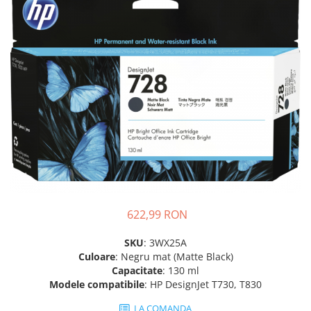
Plottere
Consumabile imprimanta
Tonere
Drum unit
Capete imprimare
Cartuse inkjet si cerneala
Hartie
Ribbon
Developer
Consumabile imprimanta
622,99 RON
compatibile
Tonere compatibile
SKU
: 3WX25A
Culoare
: Negru mat (Matte Black)
Cartuse compatibile
Capacitate
: 130 ml
Drum unit compatibile
Modele compatibile
: HP DesignJet T730, T830
Printare 3D
LA COMANDA