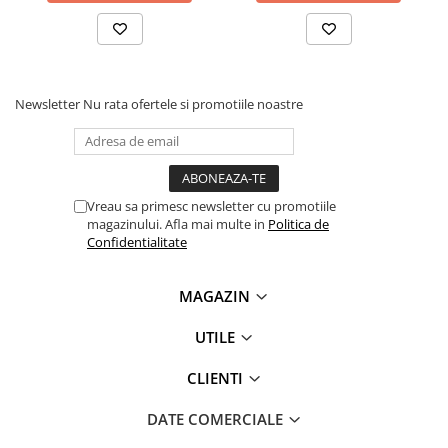
videoconferinta
Alte periferice
Accesorii PC
Newsletter
Nu rata ofertele si promotiile noastre
Retelistica
Routere
Switch-uri
Access Point-uri
Vreau sa primesc newsletter cu promotiile
magazinului. Afla mai multe in
Politica de
Cabluri retea
Confidentialitate
Sisteme Mesh WiFi
Placi de retea
MAGAZIN
Conectori & mufe retea
UTILE
Rack-uri & accesorii rack
CLIENTI
Patch panel-uri
Injectoare PoE
DATE COMERCIALE
Modemuri