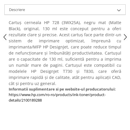
PC Gaming
Descriere
Workstation
All-in-One PC
Cartuș cerneala HP 728 (3WX25A), negru mat (Matte
Black), original, 130 ml este conceput pentru a oferi
Mini PC
rezultate clare și precise. Acest cartuș face parte dintr-un
Monitoare
sistem de imprimare optimizat, împreună cu
Monitoare LED
imprimanta/MFP HP DesignJet, care poate reduce timpul
de nefuncționare și îmbunătăți productivitatea. Cartușul
Accesorii monitoare
are o capacitate de 130 ml, suficientă pentru a imprima
Componente
un număr mare de pagini. Cartușul este compatibil cu
modelele HP DesignJet T730 și T830, care oferă
Placi video
imprimare rapidă și de calitate, atât pentru aplicații CAD,
Procesoare
cât și pentru uz general.
Informatii suplimentare si pe website-ul producatorului:
Placi de baza
https://www.hp.com/ro-ro/products/ink-toner/product-
Memorii RAM
details/2100189288
SSD-uri interne
Hard disk-uri interne
Surse