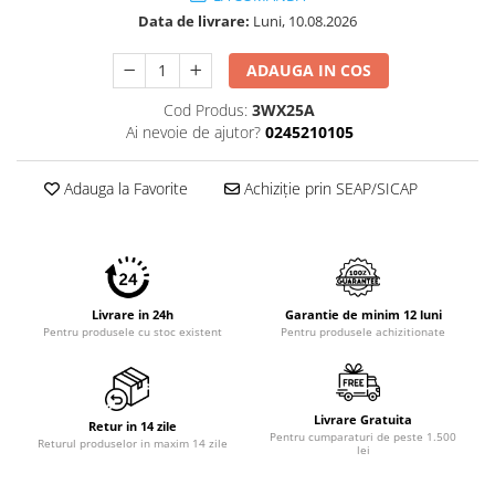
Imprimante 3D
Data de livrare:
Luni, 10.08.2026
Accesorii imprimante 3D
ADAUGA IN COS
Filament imprimanta 3D
Cod Produs:
3WX25A
Laptopuri
Ai nevoie de ajutor?
0245210105
Laptopuri / notebookuri
Laptopuri gaming
Adauga la Favorite
Achiziție prin SEAP/SICAP
Ultrabookuri
Laptop-uri 2 in 1
Accesorii laptop
Livrare in 24h
Garantie de minim 12 luni
Mini PC AI
Pentru produsele cu stoc existent
Pentru produsele achizitionate
Piese si accesorii
Accesorii Printing
Ribbon
Livrare Gratuita
Retur in 14 zile
Pentru cumparaturi de peste 1.500
Desktop PC
Returul produselor in maxim 14 zile
lei
PC Office