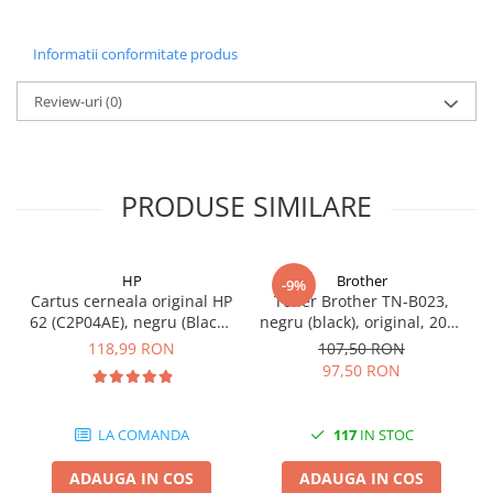
Carcase
Coolere CPU
Informatii conformitate produs
Ventilatoare
Review-uri
(0)
Pasta termica
Placi video profesionale
SSD-uri externe
PRODUSE SIMILARE
Hard disk-uri externe
Card reader
HP
Brother
-9%
Placi captura
Cartus cerneala original HP
Toner Brother TN-B023,
62 (C2P04AE), negru (Black),
negru (black), original, 2000
Adaptoare PCI / PCIe
200 pagini
pagini
118,99 RON
107,50 RON
Periferice PC
97,50 RON
Mouse
Tastaturi
LA COMANDA
117
IN STOC
Kit mouse si tastatura
ADAUGA IN COS
ADAUGA IN COS
Web-cam-uri si sisteme