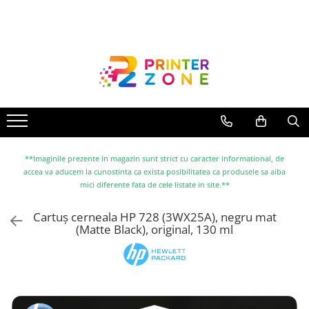
Toate Produsele
Imprimante
Imprimante laser
Imprimante cu jet
Multifunctionale laser
Multifunctionale cu jet
**Imaginile prezente in magazin sunt strict cu caracter informational, de
accea va aducem la cunostinta ca exista posibilitatea ca produsele sa aiba
Imprimante etichete
mici diferente fata de cele listate in site.**
Imprimante termice
Cartuș cerneala HP 728 (3WX25A), negru mat
Scanere
(Matte Black), original, 130 ml
Imprimante matriciale
Accesorii imprimante
Accesorii multifunctionale
Piese schimb