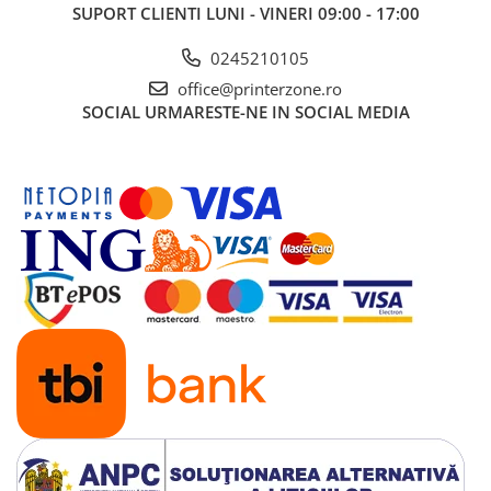
SUPORT CLIENTI
LUNI - VINERI 09:00 - 17:00
Antene & amplificatoare semnal
0245210105
Camere IP
office@printerzone.ro
Accesorii retelistica
SOCIAL
URMARESTE-NE IN SOCIAL MEDIA
PDU
UPS & Stabilizatoare
UPS-uri
Baterii UPS
Accesorii UPS
Servere, Storage & NAS
Servere NAS
Servere
SSD enterprise
HDD enterprise
DAS (Direct Attached Storage)