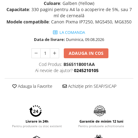
Culoare
: Galben (Yellow)
Imprimante 3D
Capacitate
: 330 pagini pentru A4 la o acoperire de 5%, sau 7
Accesorii imprimante 3D
ml de cerneală
Modele compatibile
: Canon Pixma IP7250, MG5450, MG6350
Filament imprimanta 3D
LA COMANDA
Laptopuri
Data de livrare:
Duminica, 09.08.2026
Laptopuri / notebookuri
Laptopuri gaming
ADAUGA IN COS
Ultrabookuri
Cod Produs:
BS6511B001AA
Laptop-uri 2 in 1
Ai nevoie de ajutor?
0245210105
Accesorii laptop
Adauga la Favorite
Achiziție prin SEAP/SICAP
Mini PC AI
Piese si accesorii
Accesorii Printing
Ribbon
Livrare in 24h
Garantie de minim 12 luni
Desktop PC
Pentru produsele cu stoc existent
Pentru produsele achizitionate
PC Office