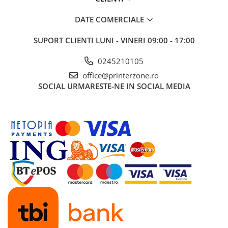
Antene & amplificatoare semnal
DATE COMERCIALE
Camere IP
SUPORT CLIENTI
LUNI - VINERI 09:00 - 17:00
Accesorii retelistica
0245210105
PDU
office@printerzone.ro
UPS & Stabilizatoare
SOCIAL
URMARESTE-NE IN SOCIAL MEDIA
UPS-uri
Baterii UPS
Accesorii UPS
Servere, Storage & NAS
Servere NAS
Servere
SSD enterprise
HDD enterprise
DAS (Direct Attached Storage)