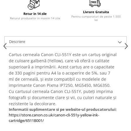
PC Gaming
Workstation
Livrare Gratuita
Retur in 14 zile
Pentru cumparaturi de peste 1.500
Returul produselor in maxim 14 zile
lei
All-in-One PC
Mini PC
Monitoare
Descriere
Monitoare LED
Cartus cerneala Canon CLI-551Y este un cartuș original
Accesorii monitoare
de culoare galbenă (Yellow), care vă oferă o calitate
Componente
superioară a imprimării. Acest cartuș are o capacitate
Placi video
de 330 pagini pentru A4 la o acoperire de 5%, sau 7
ml de cerneală, și este compatibil cu modelele de
Procesoare
imprimante Canon Pixma IP7250, MG5450, MG6350.
Placi de baza
Cu cartusul cerneala Canon CLI-551Y, puteți imprima
fotografii și documente clare și vii, cu culori naturale și
Memorii RAM
rezistente la decolorare.
SSD-uri interne
Informatii suplimentare si pe website-ul producatorului:
https://store.canon.co.uk/canon-cli-551y-yellow-ink-
Hard disk-uri interne
cartridge/6511B001/
Surse