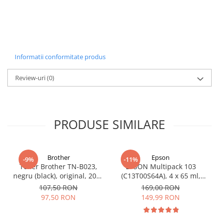
Carcase
Coolere CPU
Ventilatoare
Pasta termica
Informatii conformitate produs
Placi video profesionale
Review-uri
(0)
SSD-uri externe
Hard disk-uri externe
Card reader
PRODUSE SIMILARE
Placi captura
Adaptoare PCI / PCIe
Brother
Epson
-9%
-11%
Periferice PC
Toner Brother TN-B023,
EPSON Multipack 103
Mouse
negru (black), original, 2000
(C13T00S64A), 4 x 65 ml,
pagini
Black/Cyan/Magenta/Yellow
107,50 RON
169,00 RON
Tastaturi
(T00S6)
97,50 RON
149,99 RON
Kit mouse si tastatura
Web-cam-uri si sisteme