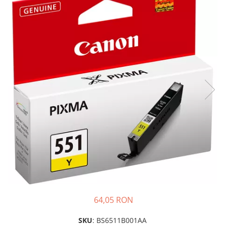
Plottere
Consumabile imprimanta
Tonere
Drum unit
Capete imprimare
Cartuse inkjet si cerneala
Hartie
Ribbon
Developer
Consumabile imprimanta
compatibile
Tonere compatibile
Cartuse compatibile
64,05 RON
Drum unit compatibile
Printare 3D
SKU
: BS6511B001AA