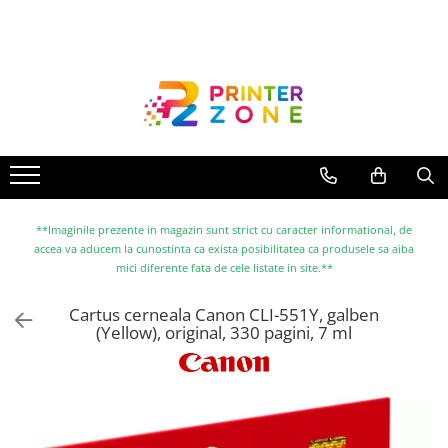
Toate Produsele
Imprimante
Imprimante laser
Imprimante cu jet
Multifunctionale laser
Multifunctionale cu jet
**Imaginile prezente in magazin sunt strict cu caracter informational, de
accea va aducem la cunostinta ca exista posibilitatea ca produsele sa aiba
Imprimante etichete
mici diferente fata de cele listate in site.**
Imprimante termice
Cartus cerneala Canon CLI-551Y, galben
Scanere
(Yellow), original, 330 pagini, 7 ml
Imprimante matriciale
Accesorii imprimante
Accesorii multifunctionale
Piese schimb