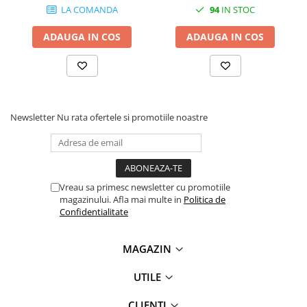
LA COMANDA
94
IN STOC
videoconferinta
Alte periferice
ADAUGA IN COS
ADAUGA IN COS
Accesorii PC
Retelistica
Routere
Switch-uri
Newsletter
Nu rata ofertele si promotiile noastre
Access Point-uri
Cabluri retea
Sisteme Mesh WiFi
Vreau sa primesc newsletter cu promotiile
magazinului. Afla mai multe in
Politica de
Placi de retea
Confidentialitate
Conectori & mufe retea
Rack-uri & accesorii rack
MAGAZIN
Patch panel-uri
UTILE
Injectoare PoE
CLIENTI
Modemuri