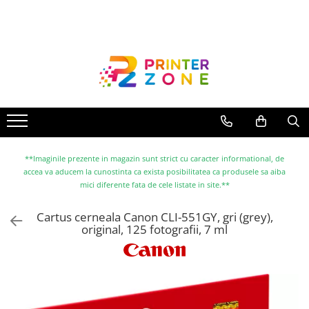
Toate Produsele
Imprimante
Imprimante laser
Imprimante cu jet
Multifunctionale laser
Multifunctionale cu jet
**Imaginile prezente in magazin sunt strict cu caracter informational, de
accea va aducem la cunostinta ca exista posibilitatea ca produsele sa aiba
Imprimante etichete
mici diferente fata de cele listate in site.**
Imprimante termice
Cartus cerneala Canon CLI-551GY, gri (grey),
Scanere
original, 125 fotografii, 7 ml
Imprimante matriciale
Accesorii imprimante
Accesorii multifunctionale
Piese schimb