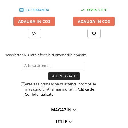
videoconferinta
LA COMANDA
117
IN STOC
Alte periferice
ADAUGA IN COS
ADAUGA IN COS
Accesorii PC
Retelistica
Routere
Switch-uri
Newsletter
Nu rata ofertele si promotiile noastre
Access Point-uri
Cabluri retea
Sisteme Mesh WiFi
Placi de retea
Vreau sa primesc newsletter cu promotiile
magazinului. Afla mai multe in
Politica de
Conectori & mufe retea
Confidentialitate
Rack-uri & accesorii rack
MAGAZIN
Patch panel-uri
Injectoare PoE
UTILE
Modemuri