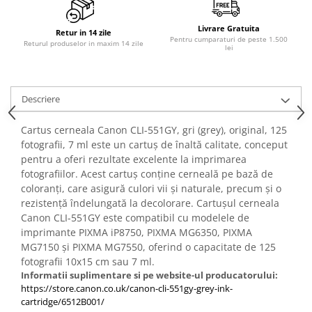
PC Gaming
Workstation
Livrare Gratuita
Retur in 14 zile
Pentru cumparaturi de peste 1.500
Returul produselor in maxim 14 zile
lei
All-in-One PC
Mini PC
Monitoare
Descriere
Monitoare LED
Cartus cerneala Canon CLI-551GY, gri (grey), original, 125
Accesorii monitoare
fotografii, 7 ml este un cartuș de înaltă calitate, conceput
Componente
pentru a oferi rezultate excelente la imprimarea
Placi video
fotografiilor. Acest cartuș conține cerneală pe bază de
coloranți, care asigură culori vii și naturale, precum și o
Procesoare
rezistență îndelungată la decolorare. Cartușul cerneala
Placi de baza
Canon CLI-551GY este compatibil cu modelele de
imprimante PIXMA iP8750, PIXMA MG6350, PIXMA
Memorii RAM
MG7150 și PIXMA MG7550, oferind o capacitate de 125
SSD-uri interne
fotografii 10x15 cm sau 7 ml.
Informatii suplimentare si pe website-ul producatorului:
Hard disk-uri interne
https://store.canon.co.uk/canon-cli-551gy-grey-ink-
cartridge/6512B001/
Surse