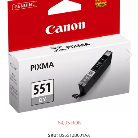
Plottere
Consumabile imprimanta
Tonere
Drum unit
Capete imprimare
Cartuse inkjet si cerneala
Hartie
Ribbon
Developer
Consumabile imprimanta
compatibile
Tonere compatibile
Cartuse compatibile
64,05 RON
Drum unit compatibile
Printare 3D
SKU
: BS6512B001AA