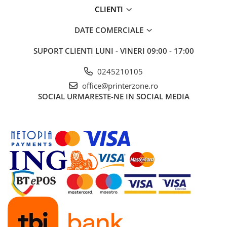
CLIENTI
Antene & amplificatoare semnal
DATE COMERCIALE
Camere IP
Accesorii retelistica
SUPORT CLIENTI
LUNI - VINERI 09:00 - 17:00
PDU
0245210105
UPS & Stabilizatoare
office@printerzone.ro
UPS-uri
SOCIAL
URMARESTE-NE IN SOCIAL MEDIA
Baterii UPS
Accesorii UPS
Servere, Storage & NAS
Servere NAS
Servere
SSD enterprise
HDD enterprise
DAS (Direct Attached Storage)