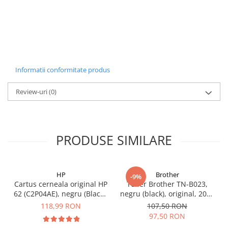
Carcase
Coolere CPU
Ventilatoare
Pasta termica
Informatii conformitate produs
Placi video profesionale
SSD-uri externe
Review-uri
(0)
Hard disk-uri externe
Card reader
Placi captura
PRODUSE SIMILARE
Adaptoare PCI / PCIe
Periferice PC
HP
Brother
-9%
Mouse
Cartus cerneala original HP
Toner Brother TN-B023,
62 (C2P04AE), negru (Black),
negru (black), original, 2000
Tastaturi
200 pagini
pagini
118,99 RON
107,50 RON
Kit mouse si tastatura
97,50 RON
Web-cam-uri si sisteme