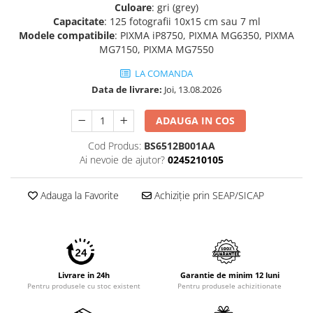
Culoare
: gri (grey)
Imprimante 3D
Capacitate
: 125 fotografii 10x15 cm sau 7 ml
Accesorii imprimante 3D
Modele compatibile
: PIXMA iP8750, PIXMA MG6350, PIXMA
MG7150, PIXMA MG7550
Filament imprimanta 3D
LA COMANDA
Laptopuri
Data de livrare:
Joi, 13.08.2026
Laptopuri / notebookuri
Laptopuri gaming
ADAUGA IN COS
Ultrabookuri
Cod Produs:
BS6512B001AA
Laptop-uri 2 in 1
Ai nevoie de ajutor?
0245210105
Accesorii laptop
Adauga la Favorite
Achiziție prin SEAP/SICAP
Mini PC AI
Piese si accesorii
Accesorii Printing
Ribbon
Livrare in 24h
Garantie de minim 12 luni
Desktop PC
Pentru produsele cu stoc existent
Pentru produsele achizitionate
PC Office