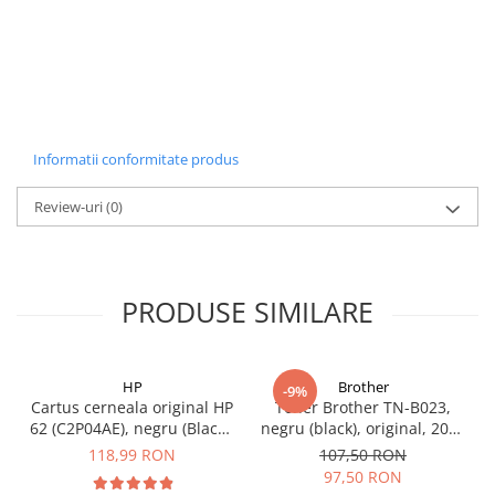
Carcase
Coolere CPU
Ventilatoare
Pasta termica
Placi video profesionale
Informatii conformitate produs
SSD-uri externe
Review-uri
(0)
Hard disk-uri externe
Card reader
Placi captura
PRODUSE SIMILARE
Adaptoare PCI / PCIe
Periferice PC
HP
Brother
Mouse
-9%
Cartus cerneala original HP
Toner Brother TN-B023,
Tastaturi
62 (C2P04AE), negru (Black),
negru (black), original, 2000
200 pagini
pagini
118,99 RON
107,50 RON
Kit mouse si tastatura
97,50 RON
Web-cam-uri si sisteme