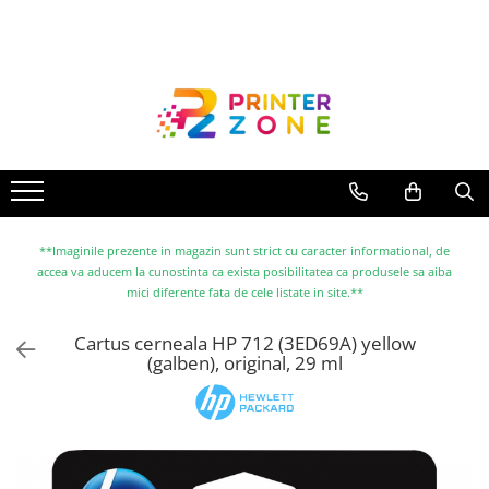
Toate Produsele
Imprimante
Imprimante laser
Imprimante cu jet
Multifunctionale laser
Multifunctionale cu jet
**Imaginile prezente in magazin sunt strict cu caracter informational, de
accea va aducem la cunostinta ca exista posibilitatea ca produsele sa aiba
Imprimante etichete
mici diferente fata de cele listate in site.**
Imprimante termice
Cartus cerneala HP 712 (3ED69A) yellow
Scanere
(galben), original, 29 ml
Imprimante matriciale
Accesorii imprimante
Accesorii multifunctionale
Piese schimb