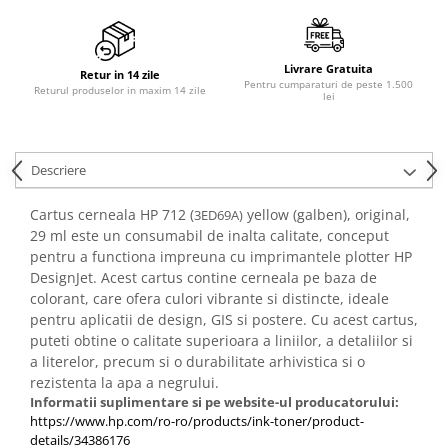
PC Gaming
Workstation
Livrare Gratuita
All-in-One PC
Retur in 14 zile
Pentru cumparaturi de peste 1.500
Returul produselor in maxim 14 zile
lei
Mini PC
Monitoare
Monitoare LED
Descriere
Accesorii monitoare
Cartus cerneala HP 712 (
yellow (galben), original,
3ED69A)
Componente
29 ml este un consumabil de inalta calitate, conceput
Placi video
pentru a functiona impreuna cu imprimantele plotter HP
DesignJet. Acest cartus contine cerneala pe baza de
Procesoare
colorant, care ofera culori vibrante si distincte, ideale
Placi de baza
pentru aplicatii de design, GIS si postere. Cu acest cartus,
Memorii RAM
puteti obtine o calitate superioara a liniilor, a detaliilor si
a literelor, precum si o durabilitate arhivistica si o
SSD-uri interne
rezistenta la apa a negrului.
Hard disk-uri interne
Informatii suplimentare si pe website-ul producatorului:
https://www.hp.com/ro-ro/products/ink-toner/product-
Surse
details/34386176