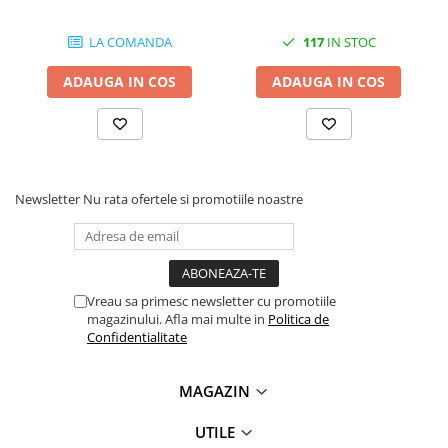
videoconferinta
LA COMANDA
117
IN STOC
Alte periferice
Accesorii PC
ADAUGA IN COS
ADAUGA IN COS
Retelistica
Routere
Switch-uri
Access Point-uri
Newsletter
Nu rata ofertele si promotiile noastre
Cabluri retea
Sisteme Mesh WiFi
Placi de retea
Vreau sa primesc newsletter cu promotiile
magazinului. Afla mai multe in
Politica de
Conectori & mufe retea
Confidentialitate
Rack-uri & accesorii rack
Patch panel-uri
MAGAZIN
Injectoare PoE
UTILE
Modemuri