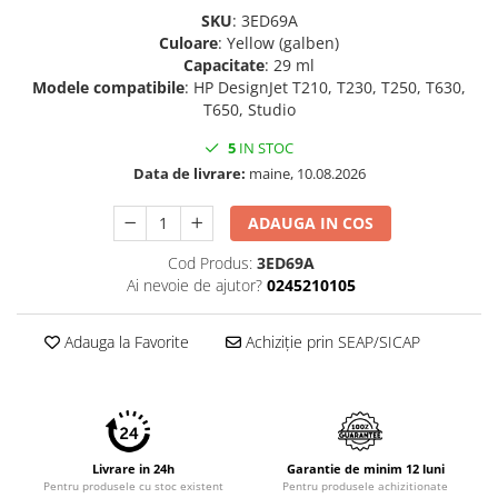
Imprimante 3D
SKU
: 3ED69A
Culoare
: Yellow (galben)
Accesorii imprimante 3D
Capacitate
: 29 ml
Filament imprimanta 3D
Modele
compatibile
: HP DesignJet T210, T230, T250, T630,
T650, Studio
Laptopuri
Laptopuri / notebookuri
5
IN STOC
Data de livrare:
maine, 10.08.2026
Laptopuri gaming
Ultrabookuri
ADAUGA IN COS
Laptop-uri 2 in 1
Cod Produs:
3ED69A
Accesorii laptop
Ai nevoie de ajutor?
0245210105
Mini PC AI
Adauga la Favorite
Achiziție prin SEAP/SICAP
Piese si accesorii
Accesorii Printing
Ribbon
Desktop PC
Livrare in 24h
Garantie de minim 12 luni
PC Office
Pentru produsele cu stoc existent
Pentru produsele achizitionate