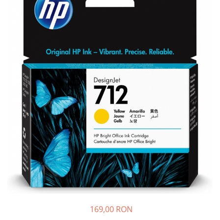
Plottere
Consumabile imprimanta
Tonere
Drum unit
Capete imprimare
Cartuse inkjet si cerneala
Hartie
Ribbon
Developer
Consumabile imprimanta
compatibile
Tonere compatibile
Cartuse compatibile
Drum unit compatibile
169,00 RON
Printare 3D