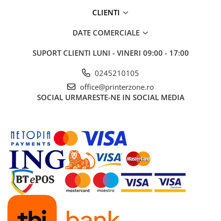
CLIENTI
Antene & amplificatoare semnal
Camere IP
DATE COMERCIALE
Accesorii retelistica
SUPORT CLIENTI
LUNI - VINERI 09:00 - 17:00
PDU
0245210105
UPS & Stabilizatoare
office@printerzone.ro
UPS-uri
SOCIAL
URMARESTE-NE IN SOCIAL MEDIA
Baterii UPS
Accesorii UPS
Servere, Storage & NAS
Servere NAS
Servere
SSD enterprise
HDD enterprise
DAS (Direct Attached Storage)