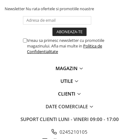
videoconferinta
Newsletter
Nu rata ofertele si promotiile noastre
Alte periferice
Accesorii PC
Retelistica
Vreau sa primesc newsletter cu promotiile
Routere
magazinului. Afla mai multe in
Politica de
Confidentialitate
Switch-uri
Access Point-uri
MAGAZIN
Cabluri retea
Sisteme Mesh WiFi
UTILE
Placi de retea
CLIENTI
Conectori & mufe retea
DATE COMERCIALE
Rack-uri & accesorii rack
SUPORT CLIENTI
LUNI - VINERI 09:00 - 17:00
Patch panel-uri
Injectoare PoE
0245210105
Modemuri