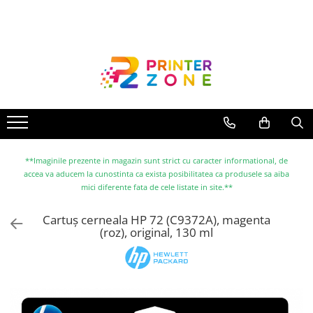
Toate Produsele
Imprimante
Imprimante laser
Imprimante cu jet
Multifunctionale laser
Multifunctionale cu jet
**Imaginile prezente in magazin sunt strict cu caracter informational, de
accea va aducem la cunostinta ca exista posibilitatea ca produsele sa aiba
Imprimante etichete
mici diferente fata de cele listate in site.**
Imprimante termice
Cartuș cerneala HP 72 (C9372A), magenta
Scanere
(roz), original, 130 ml
Imprimante matriciale
Accesorii imprimante
Accesorii multifunctionale
Piese schimb