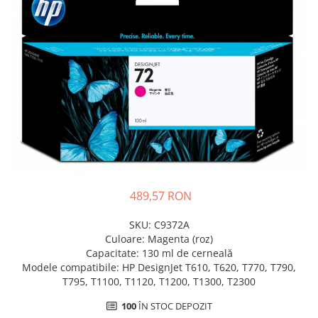
Plottere
Consumabile imprimanta
Tonere
Drum unit
Capete imprimare
Cartuse inkjet si cerneala
Hartie
Ribbon
Developer
489,57 RON
Consumabile imprimanta
compatibile
SKU: C9372A
Culoare: Magenta (roz)
Tonere compatibile
Capacitate: 130 ml de cerneală
Cartuse compatibile
Modele compatibile: HP DesignJet T610, T620, T770, T790,
T795, T1100, T1120, T1200, T1300, T2300
Drum unit compatibile
100
ÎN STOC DEPOZIT
Printare 3D