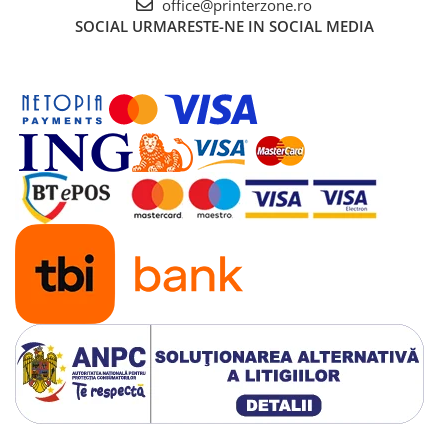
office@printerzone.ro
SOCIAL
URMARESTE-NE IN SOCIAL MEDIA
Antene & amplificatoare semnal
Camere IP
Accesorii retelistica
PDU
UPS & Stabilizatoare
UPS-uri
Baterii UPS
Accesorii UPS
Servere, Storage & NAS
Servere NAS
Servere
SSD enterprise
HDD enterprise
DAS (Direct Attached Storage)