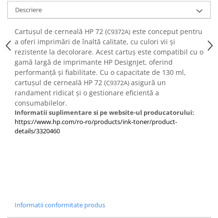
PC Gaming
Descriere
Workstation
Cartușul de cerneală HP 72 (
este conceput pentru
C9372A)
All-in-One PC
a oferi imprimări de înaltă calitate, cu culori vii și
Mini PC
rezistente la decolorare. Acest cartuș este compatibil cu o
gamă largă de imprimante HP DesignJet, oferind
Monitoare
performanță și fiabilitate. Cu o capacitate de 130 ml,
Monitoare LED
cartușul de cerneală HP 72 (
asigură un
C9372A)
Accesorii monitoare
randament ridicat și o gestionare eficientă a
consumabilelor.
Componente
Informatii suplimentare si pe website-ul producatorului:
Placi video
https://www.hp.com/ro-ro/products/ink-toner/product-
details/3320460
Procesoare
Placi de baza
Memorii RAM
SSD-uri interne
Hard disk-uri interne
Informatii conformitate produs
Surse