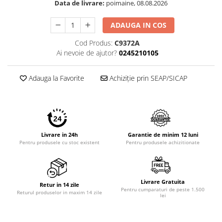
Data de livrare:
poimaine, 08.08.2026
Imprimante 3D
Accesorii imprimante 3D
ADAUGA IN COS
Filament imprimanta 3D
Cod Produs:
C9372A
Laptopuri
Ai nevoie de ajutor?
0245210105
Laptopuri / notebookuri
Adauga la Favorite
Achiziție prin SEAP/SICAP
Laptopuri gaming
Ultrabookuri
Laptop-uri 2 in 1
Accesorii laptop
Livrare in 24h
Garantie de minim 12 luni
Mini PC AI
Pentru produsele cu stoc existent
Pentru produsele achizitionate
Piese si accesorii
Accesorii Printing
Livrare Gratuita
Ribbon
Retur in 14 zile
Pentru cumparaturi de peste 1.500
Returul produselor in maxim 14 zile
lei
Desktop PC
PC Office