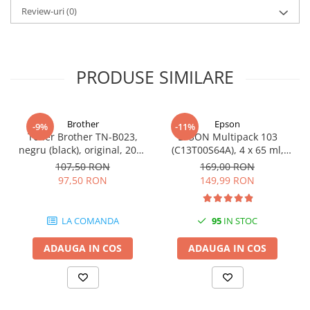
Carcase
Review-uri
(0)
Coolere CPU
Ventilatoare
PRODUSE SIMILARE
Pasta termica
Placi video profesionale
SSD-uri externe
Brother
Epson
-9%
-11%
Toner Brother TN-B023,
EPSON Multipack 103
Hard disk-uri externe
negru (black), original, 2000
(C13T00S64A), 4 x 65 ml,
Card reader
pagini
Black/Cyan/Magenta/Yellow
107,50 RON
169,00 RON
(T00S6)
97,50 RON
149,99 RON
Placi captura
Adaptoare PCI / PCIe
LA COMANDA
95
IN STOC
Periferice PC
Mouse
ADAUGA IN COS
ADAUGA IN COS
Tastaturi
Kit mouse si tastatura
Web-cam-uri si sisteme