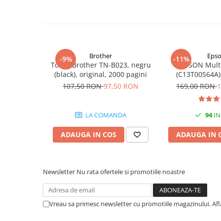
PC Gaming
Workstation
All-in-One PC
Mini PC
Brother
Eps
-9%
-11%
Toner Brother TN-B023, negru
EPSON Mult
Monitoare
(black), original, 2000 pagini
(C13T00S64A),
Monitoare LED
Black/Cyan/Ma
107,50 RON
97,50 RON
169,00 RON
1
(T00
Accesorii monitoare
Componente
LA COMANDA
94
IN
Placi video
ADAUGA IN COS
ADAUGA IN 
Procesoare
Placi de baza
Memorii RAM
Newsletter
Nu rata ofertele si promotiile noastre
SSD-uri interne
Hard disk-uri interne
Vreau sa primesc newsletter cu promotiile magazinului. Af
Surse