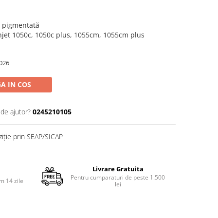
ă pigmentată
njet 1050c, 1050c plus, 1055cm, 1055cm plus
026
A IN COS
 de ajutor?
0245210105
ziție prin SEAP/SICAP
Livrare Gratuita
Pentru cumparaturi de peste 1.500
m 14 zile
lei