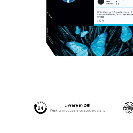
Plottere
Consumabile imprimanta
Tonere
Drum unit
Capete imprimare
Cartuse inkjet si cerneala
Hartie
Ribbon
Developer
Distribuie
Consumabile imprimanta
pe
Facebook
compatibile
Tonere compatibile
Livrare in 24h
Cartuse compatibile
Pentru produsele cu stoc existent
Drum unit compatibile
Printare 3D