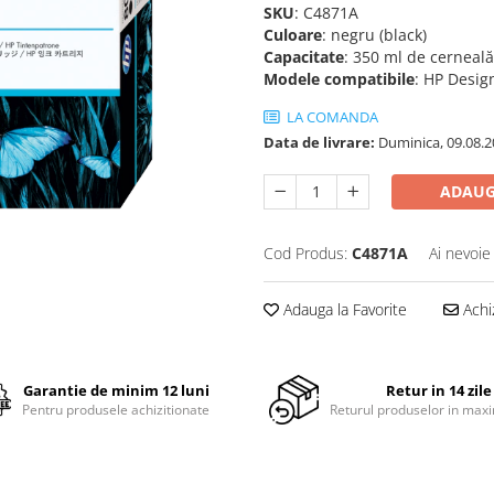
SKU
: C4871A
Culoare
: negru (black)
Capacitate
: 350 ml de cerneal
Modele compatibile
: HP Desig
LA COMANDA
Data de livrare:
Duminica, 09.08.2
ADAUG
Cod Produs:
C4871A
Ai nevoie
Adauga la Favorite
Achi
Garantie de minim 12 luni
Retur in 14 zile
Pentru produsele achizitionate
Returul produselor in maxi