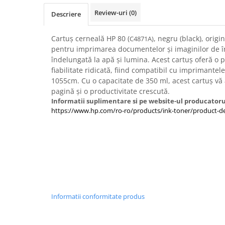
Imprimante 3D
Review-uri
(0)
Descriere
Accesorii imprimante 3D
Filament imprimanta 3D
Cartuș cerneală HP 80 (
, negru (black), origi
C4871A)
pentru imprimarea documentelor și imaginilor de îna
Laptopuri
îndelungată la apă și lumina. Acest cartuș oferă o 
Laptopuri / notebookuri
fiabilitate ridicată, fiind compatibil cu imprimantel
1055cm. Cu o capacitate de 350 ml, acest cartuș vă
Laptopuri gaming
pagină și o productivitate crescută.
Ultrabookuri
Informatii suplimentare si pe website-ul producatoru
https://www.hp.com/ro-ro/products/ink-toner/product-de
Laptop-uri 2 in 1
Accesorii laptop
Mini PC AI
Piese si accesorii
Accesorii Printing
Ribbon
Informatii conformitate produs
Desktop PC
PC Office