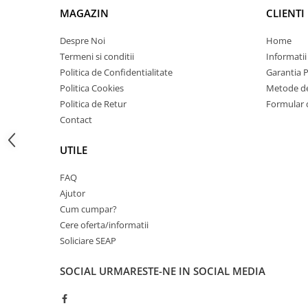
Carcase
MAGAZIN
CLIENTI
Coolere CPU
Despre Noi
Home
Ventilatoare
Termeni si conditii
Informatii
Politica de Confidentialitate
Garantia 
Pasta termica
Politica Cookies
Metode de
Placi video profesionale
Politica de Retur
Formular 
SSD-uri externe
Contact
Hard disk-uri externe
UTILE
Card reader
FAQ
Placi captura
Ajutor
Adaptoare PCI / PCIe
Cum cumpar?
Periferice PC
Cere oferta/informatii
Soliciare SEAP
Mouse
Tastaturi
SOCIAL
URMARESTE-NE IN SOCIAL MEDIA
Kit mouse si tastatura
Web-cam-uri si sisteme