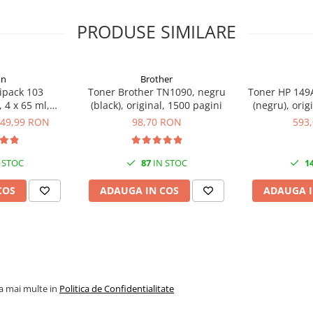
PRODUSE SIMILARE
on
Brother
ipack 103
Toner Brother TN1090, negru
Toner HP 149A
 4 x 65 ml,
(black), original, 1500 pagini
(negru), orig
genta/Yellow
49,99 RON
98,70 RON
593
S6)
 STOC
87
IN STOC
1
COS
ADAUGA IN COS
ADAUGA I
la mai multe in
Politica de Confidentialitate