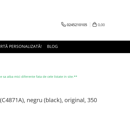
0245210105
0,00
ERTĂ PERSONALIZATĂ!
BLOG
a aiba mici diferente fata de cele listate in site.**
C4871A), negru (black), original, 350