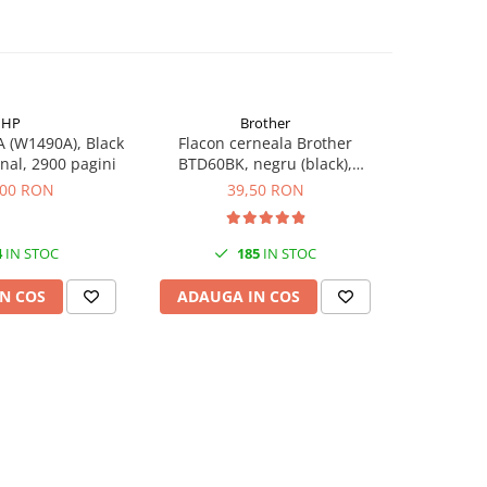
HP
Brother
 (W1490A), Black
Flacon cerneala Brother
Flacon c
inal, 2900 pagini
BTD60BK, negru (black),
(T00S14
original, 6500 pagini, 108 ml
,00 RON
39,50 RON
4
IN STOC
185
IN STOC
N COS
ADAUGA IN COS
ADAUG