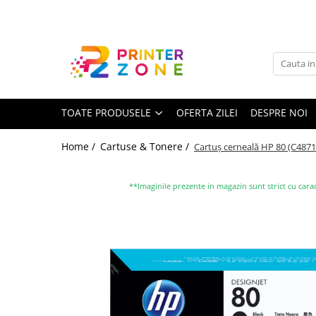
Toate Produsele
Imprimante
Imprimante laser
TOATE PRODUSELE
OFERTA ZILEI
DESPRE NOI
Imprimante cu jet
Multifunctionale laser
Home /
Cartuse & Tonere /
Cartuș cerneală HP 80 (C4871A)
Multifunctionale cu jet
Imprimante etichete
**Imaginile prezente in magazin sunt strict cu carac
Imprimante termice
Scanere
Imprimante matriciale
Accesorii imprimante
Accesorii multifunctionale
Piese schimb