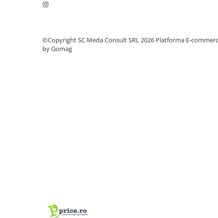
videoconferinta
Alte periferice
Accesorii PC
©Copyright SC Meda Consult SRL 2026
Platforma E-commer
by Gomag
Retelistica
Routere
Switch-uri
Access Point-uri
Cabluri retea
Sisteme Mesh WiFi
Placi de retea
Conectori & mufe retea
Rack-uri & accesorii rack
Patch panel-uri
Injectoare PoE
Modemuri