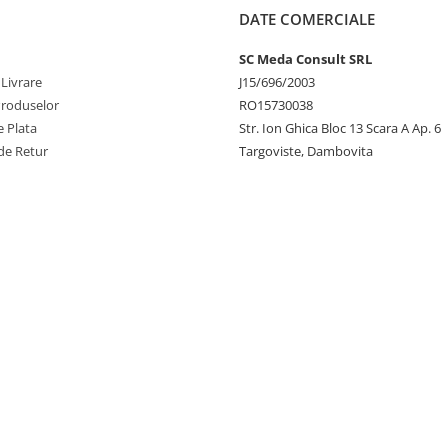
DATE COMERCIALE
SC Meda Consult SRL
 Livrare
J15/696/2003
Produselor
RO15730038
 Plata
Str. Ion Ghica Bloc 13 Scara A Ap. 6
de Retur
Targoviste, Dambovita