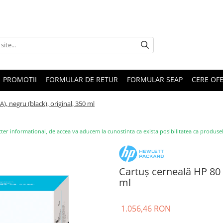
PROMOTII
FORMULAR DE RETUR
FORMULAR SEAP
CERE OF
, negru (black), original, 350 ml
ter informational, de accea va aducem la cunostinta ca exista posibilitatea ca produsele s
Cartuș cerneală HP 80 (
ml
1.056,46 RON