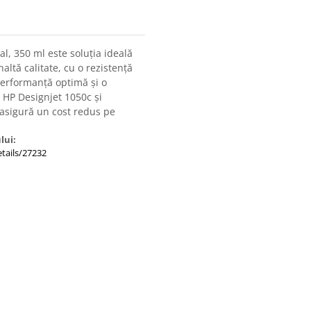
nal, 350 ml este soluția ideală
ltă calitate, cu o rezistență
performanță optimă și o
e HP Designjet 1050c și
 asigură un cost redus pe
lui:
tails/27232