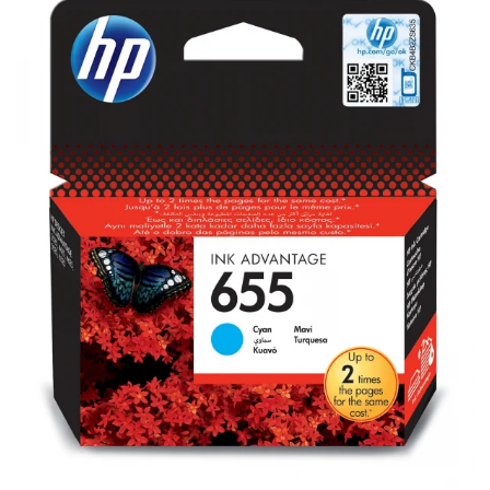
Plottere
Consumabile imprimanta
Tonere
Drum unit
Capete imprimare
Cartuse inkjet si cerneala
Hartie
Ribbon
Developer
Consumabile imprimanta
compatibile
Tonere compatibile
Cartuse compatibile
Drum unit compatibile
Printare 3D