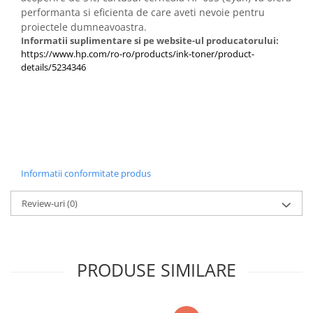
Carcase
performanta si eficienta de care aveti nevoie pentru
proiectele dumneavoastra.
Coolere CPU
Informatii suplimentare si pe website-ul producatorului:
https://www.hp.com/ro-ro/products/ink-toner/product-
Ventilatoare
details/5234346
Pasta termica
Placi video profesionale
SSD-uri externe
Hard disk-uri externe
Card reader
Informatii conformitate produs
Placi captura
Review-uri
(0)
Adaptoare PCI / PCIe
Periferice PC
Mouse
PRODUSE SIMILARE
Tastaturi
Kit mouse si tastatura
Web-cam-uri si sisteme