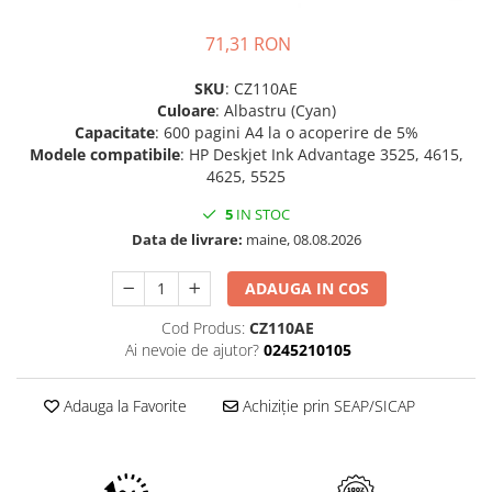
Imprimante 3D
71,31 RON
Accesorii imprimante 3D
Filament imprimanta 3D
SKU
: CZ110AE
Culoare
: Albastru (Cyan)
Laptopuri
Capacitate
: 600 pagini A4 la o acoperire de 5%
Laptopuri / notebookuri
Modele compatibile
: HP Deskjet Ink Advantage 3525, 4615,
4625, 5525
Laptopuri gaming
Ultrabookuri
5
IN STOC
Data de livrare:
maine, 08.08.2026
Laptop-uri 2 in 1
Accesorii laptop
ADAUGA IN COS
Mini PC AI
Cod Produs:
CZ110AE
Piese si accesorii
Ai nevoie de ajutor?
0245210105
Accesorii Printing
Ribbon
Adauga la Favorite
Achiziție prin SEAP/SICAP
Desktop PC
PC Office