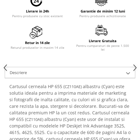
PC Gaming
Livrare in 24h
Garantie de minim 12 luni
Workstation
Pentru produsele cu stoc existent
Pentru produsele achizitionate
All-in-One PC
Mini PC
Livrare Gratuita
Monitoare
Retur in 14 zile
Pentru cumparaturi de peste 1.500
Returul produselor in maxim 14 zile
Monitoare LED
lei
Accesorii monitoare
Componente
Descriere
Placi video
Cartusul cerneala HP 655 (
albastru (Cyan) este
CZ110AE)
Procesoare
solutia ideala pentru a imprima materiale de marketing
Placi de baza
si fotografii de inalta calitate, cu culori vii si grafica clara,
care rezista la apa, stergere si decolorare. Bucurati-va de
Memorii RAM
calitatea premium HP la un cost redus. Cartusul cerneala
SSD-uri interne
HP 655 (
albastru (Cyan) este usor de instalat si
CZ110AE)
Hard disk-uri interne
compatibil cu modelele HP Deskjet Ink Advantage 3525,
4615, 4625, 5525. Cu o capacitate de 600 de pagini A4 la o
Surse
acoperire de 5%, cartusul cerneala HP 655 (Cyan) va ofera