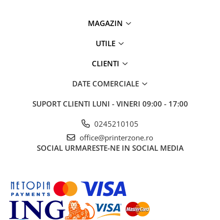
Antene & amplificatoare semnal
MAGAZIN
Camere IP
UTILE
Accesorii retelistica
PDU
CLIENTI
UPS & Stabilizatoare
DATE COMERCIALE
UPS-uri
Baterii UPS
SUPORT CLIENTI
LUNI - VINERI 09:00 - 17:00
Accesorii UPS
0245210105
Servere, Storage & NAS
office@printerzone.ro
Servere NAS
SOCIAL
URMARESTE-NE IN SOCIAL MEDIA
Servere
SSD enterprise
HDD enterprise
DAS (Direct Attached Storage)