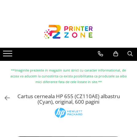
Toate Produsele
Imprimante
Imprimante laser
Imprimante cu jet
Multifunctionale laser
Multifunctionale cu jet
**Imaginile prezente in magazin sunt strict cu caracter informational, de
accea va aducem la cunostinta ca exista posibilitatea ca produsele sa aiba
Imprimante etichete
mici diferente fata de cele listate in site.**
Imprimante termice
Cartus cerneala HP 655 (CZ110AE) albastru
Scanere
(Cyan), original, 600 pagini
Imprimante matriciale
Accesorii imprimante
Accesorii multifunctionale
Piese schimb