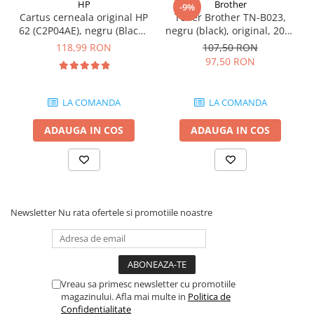
HP
Brother
-9%
videoconferinta
Cartus cerneala original HP
Toner Brother TN-B023,
62 (C2P04AE), negru (Black),
negru (black), original, 2000
Alte periferice
200 pagini
pagini
118,99 RON
107,50 RON
Accesorii PC
97,50 RON
Retelistica
Routere
LA COMANDA
LA COMANDA
Switch-uri
ADAUGA IN COS
ADAUGA IN COS
Access Point-uri
Cabluri retea
Sisteme Mesh WiFi
Placi de retea
Newsletter
Nu rata ofertele si promotiile noastre
Conectori & mufe retea
Rack-uri & accesorii rack
Patch panel-uri
Vreau sa primesc newsletter cu promotiile
Injectoare PoE
magazinului. Afla mai multe in
Politica de
Confidentialitate
Modemuri