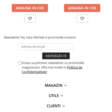
videoconferinta
ADAUGA IN COS
ADAUGA IN COS
Alte periferice
Accesorii PC
Retelistica
Routere
Newsletter
Nu rata ofertele si promotiile noastre
Switch-uri
Access Point-uri
Cabluri retea
Vreau sa primesc newsletter cu promotiile
Sisteme Mesh WiFi
magazinului. Afla mai multe in
Politica de
Confidentialitate
Placi de retea
Conectori & mufe retea
MAGAZIN
Rack-uri & accesorii rack
UTILE
Patch panel-uri
Injectoare PoE
CLIENTI
Modemuri