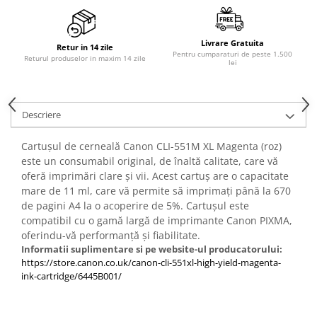
PC Gaming
Workstation
Livrare Gratuita
Retur in 14 zile
All-in-One PC
Pentru cumparaturi de peste 1.500
Returul produselor in maxim 14 zile
lei
Mini PC
Monitoare
Monitoare LED
Descriere
Accesorii monitoare
Cartușul de cerneală Canon CLI-551M XL Magenta (roz)
Componente
este un consumabil original, de înaltă calitate, care vă
Placi video
oferă imprimări clare și vii. Acest cartuș are o capacitate
mare de 11 ml, care vă permite să imprimați până la 670
Procesoare
de pagini A4 la o acoperire de 5%. Cartușul este
Placi de baza
compatibil cu o gamă largă de imprimante Canon PIXMA,
oferindu-vă performanță și fiabilitate.
Memorii RAM
Informatii suplimentare si pe website-ul producatorului:
https://store.canon.co.uk/canon-cli-551xl-high-yield-magenta-
SSD-uri interne
ink-cartridge/6445B001/
Hard disk-uri interne
Surse