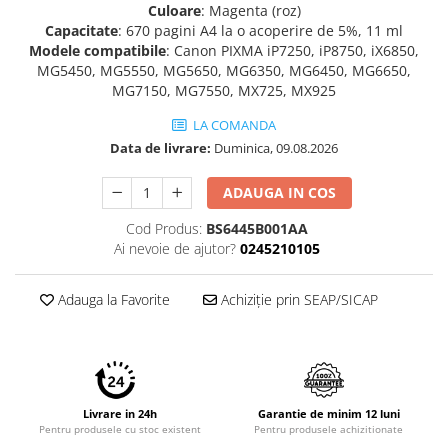
Culoare
: Magenta (roz)
Imprimante 3D
Capacitate
: 670 pagini A4 la o acoperire de 5%, 11 ml
Accesorii imprimante 3D
Modele compatibile
: Canon PIXMA iP7250, iP8750, iX6850,
MG5450, MG5550, MG5650, MG6350, MG6450, MG6650,
Filament imprimanta 3D
MG7150, MG7550, MX725, MX925
Laptopuri
LA COMANDA
Laptopuri / notebookuri
Data de livrare:
Duminica, 09.08.2026
Laptopuri gaming
ADAUGA IN COS
Ultrabookuri
Laptop-uri 2 in 1
Cod Produs:
BS6445B001AA
Ai nevoie de ajutor?
0245210105
Accesorii laptop
Mini PC AI
Adauga la Favorite
Achiziție prin SEAP/SICAP
Piese si accesorii
Accesorii Printing
Ribbon
Desktop PC
Livrare in 24h
Garantie de minim 12 luni
PC Office
Pentru produsele cu stoc existent
Pentru produsele achizitionate