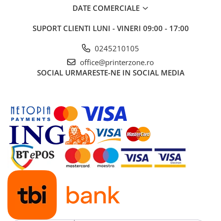
DATE COMERCIALE
Antene & amplificatoare semnal
SUPORT CLIENTI
LUNI - VINERI 09:00 - 17:00
Camere IP
Accesorii retelistica
0245210105
PDU
office@printerzone.ro
SOCIAL
URMARESTE-NE IN SOCIAL MEDIA
UPS & Stabilizatoare
UPS-uri
Baterii UPS
Accesorii UPS
Servere, Storage & NAS
Servere NAS
Servere
SSD enterprise
HDD enterprise
DAS (Direct Attached Storage)