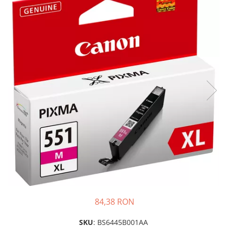
Plottere
Consumabile imprimanta
Tonere
Drum unit
Capete imprimare
Cartuse inkjet si cerneala
Hartie
Ribbon
Developer
Consumabile imprimanta
compatibile
Tonere compatibile
Cartuse compatibile
84,38 RON
Drum unit compatibile
Printare 3D
SKU
: BS6445B001AA