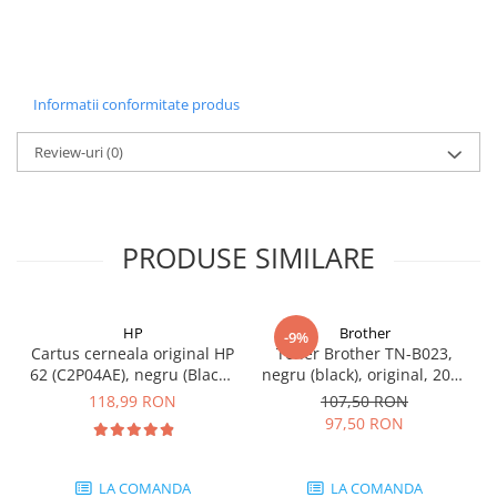
Carcase
Coolere CPU
Ventilatoare
Informatii conformitate produs
Pasta termica
Review-uri
(0)
Placi video profesionale
SSD-uri externe
Hard disk-uri externe
PRODUSE SIMILARE
Card reader
Placi captura
Adaptoare PCI / PCIe
HP
Brother
-9%
Cartus cerneala original HP
Toner Brother TN-B023,
Periferice PC
62 (C2P04AE), negru (Black),
negru (black), original, 2000
Mouse
200 pagini
pagini
118,99 RON
107,50 RON
97,50 RON
Tastaturi
Kit mouse si tastatura
LA COMANDA
LA COMANDA
Web-cam-uri si sisteme