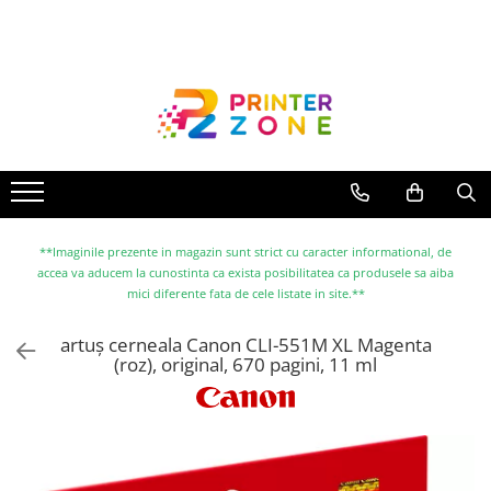
Toate Produsele
Imprimante
Imprimante laser
Imprimante cu jet
Multifunctionale laser
Multifunctionale cu jet
**Imaginile prezente in magazin sunt strict cu caracter informational, de
accea va aducem la cunostinta ca exista posibilitatea ca produsele sa aiba
Imprimante etichete
mici diferente fata de cele listate in site.**
Imprimante termice
artuș cerneala Canon CLI-551M XL Magenta
Scanere
(roz), original, 670 pagini, 11 ml
Imprimante matriciale
Accesorii imprimante
Accesorii multifunctionale
Piese schimb