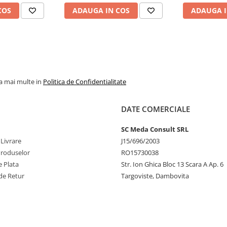
COS
ADAUGA IN COS
ADAUGA I
la mai multe in
Politica de Confidentialitate
DATE COMERCIALE
SC Meda Consult SRL
 Livrare
J15/696/2003
Produselor
RO15730038
 Plata
Str. Ion Ghica Bloc 13 Scara A Ap. 6
de Retur
Targoviste, Dambovita