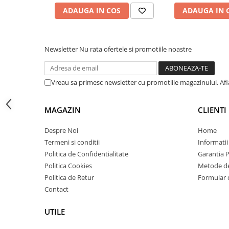
Carcase
ADAUGA IN COS
ADAUGA IN 
Coolere CPU
Ventilatoare
Newsletter
Nu rata ofertele si promotiile noastre
Pasta termica
Placi video profesionale
Vreau sa primesc newsletter cu promotiile magazinului. Af
SSD-uri externe
Hard disk-uri externe
MAGAZIN
CLIENTI
Card reader
Despre Noi
Home
Placi captura
Termeni si conditii
Informatii
Adaptoare PCI / PCIe
Politica de Confidentialitate
Garantia 
Politica Cookies
Metode de
Periferice PC
Politica de Retur
Formular 
Mouse
Contact
Tastaturi
UTILE
Kit mouse si tastatura
Web-cam-uri si sisteme