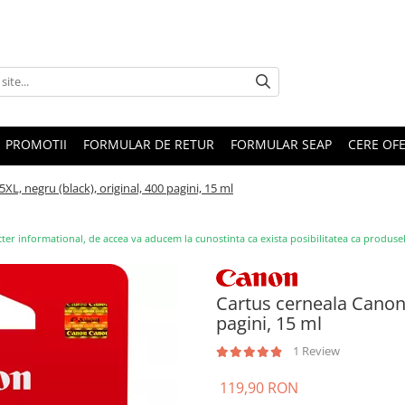
PROMOTII
FORMULAR DE RETUR
FORMULAR SEAP
CERE OF
L, negru (black), original, 400 pagini, 15 ml
ter informational, de accea va aducem la cunostinta ca exista posibilitatea ca produsele s
Cartus cerneala Canon 
pagini, 15 ml
1 Review
119,90 RON