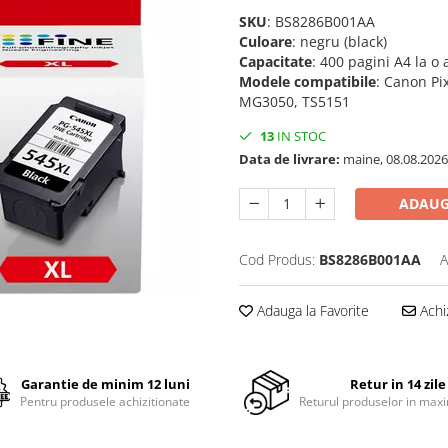
SKU
: BS8286B001AA
Culoare
: negru (black)
Capacitate
: 400 pagini A4 la o
Modele compatibile
: Canon P
MG3050, TS5151
13
IN STOC
Data de livrare:
maine, 08.08.2026
ADAUG
Cod Produs:
BS8286B001AA
A
Adauga la Favorite
Achi
Garantie de minim 12 luni
Retur in 14 zile
Pentru produsele achizitionate
Returul produselor in maxi