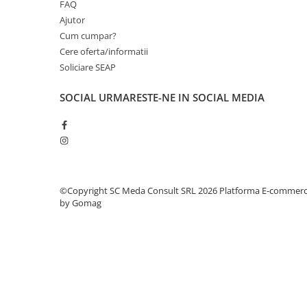
FAQ
videoconferinta
Ajutor
Alte periferice
Cum cumpar?
Cere oferta/informatii
Accesorii PC
Soliciare SEAP
Retelistica
Routere
SOCIAL
URMARESTE-NE IN SOCIAL MEDIA
Switch-uri
Access Point-uri
Cabluri retea
Sisteme Mesh WiFi
©Copyright SC Meda Consult SRL 2026
Platforma E-commer
Placi de retea
by Gomag
Conectori & mufe retea
Rack-uri & accesorii rack
Patch panel-uri
Injectoare PoE
Modemuri