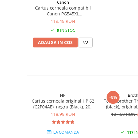
Canon
PC Gaming
Cartus cerneala compatibil
Workstation
Canon PG545XL
(BS8286B001AA) negru (black)
119,49 RON
All-in-One PC
12ML
9
IN STOC
Mini PC
Monitoare
ADAUGA IN COS
Monitoare LED
Accesorii monitoare
Componente
Placi video
Procesoare
Placi de baza
HP
Broth
-9%
Cartus cerneala original HP 62
Toner Brother T
Memorii RAM
(C2P04AE), negru (Black), 200
(black), origina
pagini
118,99 RON
107,50 RON
SSD-uri interne
Hard disk-uri interne
LA COMANDA
117
IN
Surse