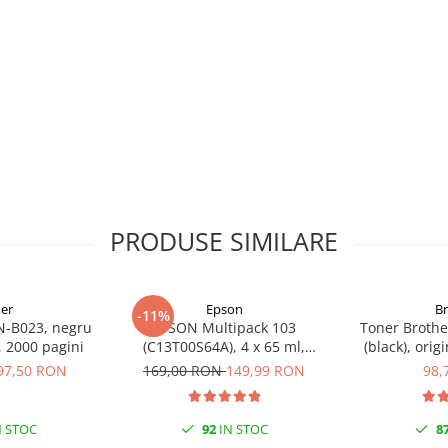
PRODUSE SIMILARE
er
Epson
B
-11%
N-B023, negru
EPSON Multipack 103
Toner Brothe
l, 2000 pagini
(C13T00S64A), 4 x 65 ml,
(black), orig
Black/Cyan/Magenta/Yellow
97,50 RON
169,00 RON
149,99 RON
98,
(T00S6)
 STOC
92
IN STOC
8