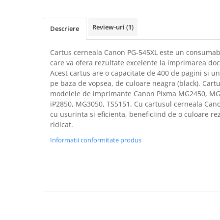
Imprimante 3D
Accesorii imprimante 3D
Review-uri
(1)
Descriere
Filament imprimanta 3D
Laptopuri
Cartus cerneala Canon PG-545XL este un consumabil o
care va ofera rezultate excelente la imprimarea docu
Laptopuri / notebookuri
Acest cartus are o capacitate de 400 de pagini si 
Laptopuri gaming
pe baza de vopsea, de culoare neagra (black). Cartu
modelele de imprimante Canon Pixma MG2450, MG2
Ultrabookuri
iP2850, MG3050, TS5151. Cu cartusul cerneala Can
Laptop-uri 2 in 1
cu usurinta si eficienta, beneficiind de o culoare re
ridicat.
Accesorii laptop
Informatii conformitate produs
Mini PC AI
Piese si accesorii
Accesorii Printing
Ribbon
Desktop PC
PC Office