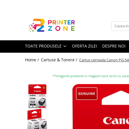
Toate Produsele
Imprimante
Imprimante laser
TOATE PRODUSELE
OFERTA ZILEI
DESPRE NOI
Imprimante cu jet
Multifunctionale laser
Home /
Cartuse & Tonere /
Cartus cerneala Canon PG-545X
Multifunctionale cu jet
Imprimante etichete
**Imaginile prezente in magazin sunt strict cu carac
Imprimante termice
Scanere
Imprimante matriciale
Accesorii imprimante
Accesorii multifunctionale
Piese schimb