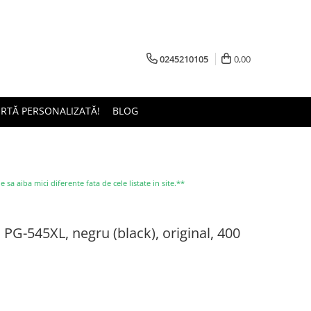
0245210105
0,00
ERTĂ PERSONALIZATĂ!
BLOG
a aiba mici diferente fata de cele listate in site.**
PG-545XL, negru (black), original, 400