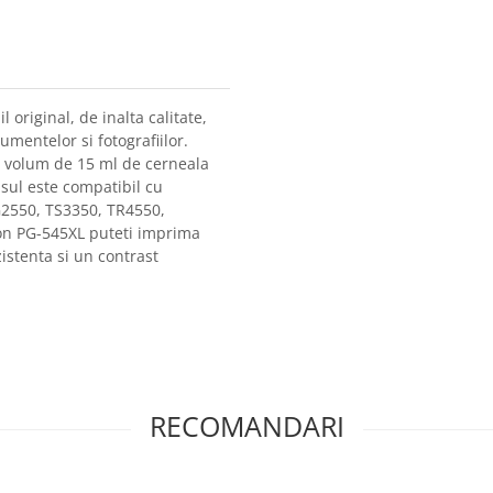
riginal, de inalta calitate,
mentelor si fotografiilor.
un volum de 15 ml de cerneala
sul este compatibil cu
550, TS3350, TR4550,
on PG-545XL puteti imprima
zistenta si un contrast
RECOMANDARI