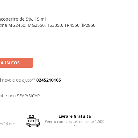
 acoperire de 5%, 15 ml
ixma MG2450, MG2550, TS3350, TR4550, iP2850,
A IN COS
i nevoie de ajutor?
0245210105
ziție prin SEAP/SICAP
Livrare Gratuita
Pentru cumparaturi de peste 1.500
m 14 zile
lei