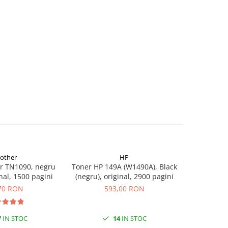
rother
HP
r TN1090, negru
Toner HP 149A (W1490A), Black
Flacon c
inal, 1500 pagini
(negru), original, 2900 pagini
(T00S14
70 RON
593,00 RON
7
IN STOC
14
IN STOC