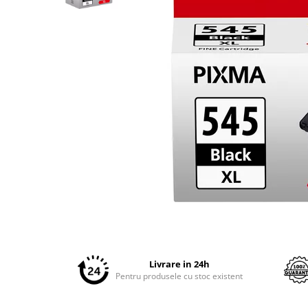
Plottere
Consumabile imprimanta
Tonere
Drum unit
Capete imprimare
Cartuse inkjet si cerneala
Hartie
Ribbon
Developer
Consumabile imprimanta
Distribuie
compatibile
pe
Tonere compatibile
Facebook
Cartuse compatibile
Livrare in 24h
Pentru produsele cu stoc existent
Drum unit compatibile
Printare 3D