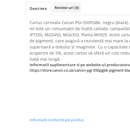
Imprimante 3D
Review-uri
(0)
Descriere
Accesorii imprimante 3D
Filament imprimanta 3D
Cartus cerneala Canon PGI-550PGBK, negru (black), o
ml este un consumabil de înaltă calitate, compatib
Laptopuri
IP7250, MG5450, MG6350, Pixma MX925. Acest cartu
Laptopuri / notebookuri
de pigmenți, care asigură o rezistență mai mare la d
superioară a textului și imaginilor. Cu o capacitate
Laptopuri gaming
acoperire de 5%, acest cartus vă oferă un cost redu
Ultrabookuri
viață mai lungă.
Informatii suplimentare si pe website-ul producatoru
Laptop-uri 2 in 1
https://store.canon.co.uk/canon-pgi-550pgbk-pigment-bla
Accesorii laptop
Mini PC AI
Piese si accesorii
Accesorii Printing
Ribbon
Desktop PC
Informatii conformitate produs
PC Office