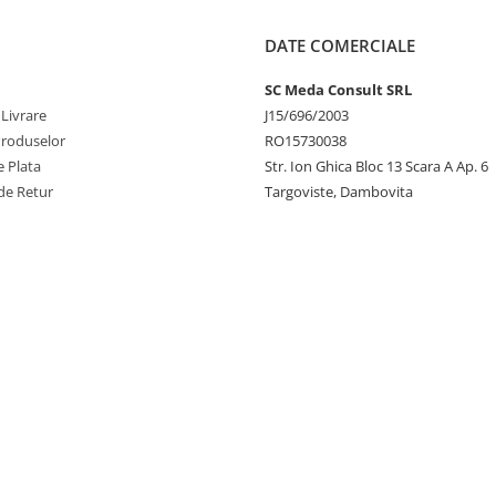
DATE COMERCIALE
SC Meda Consult SRL
 Livrare
J15/696/2003
Produselor
RO15730038
 Plata
Str. Ion Ghica Bloc 13 Scara A Ap. 6
de Retur
Targoviste, Dambovita