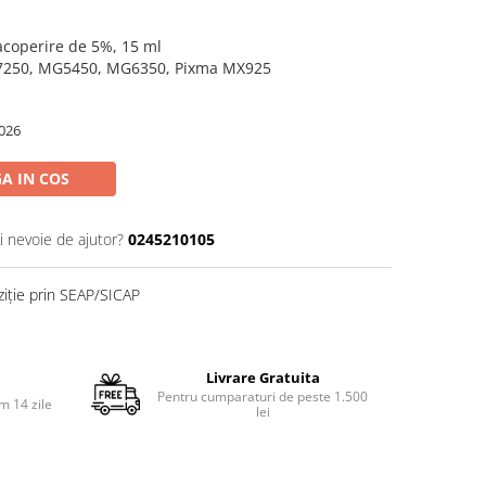
 acoperire de 5%, 15 ml
P7250, MG5450, MG6350, Pixma MX925
026
A IN COS
i nevoie de ajutor?
0245210105
ziție prin SEAP/SICAP
Livrare Gratuita
Pentru cumparaturi de peste 1.500
m 14 zile
lei