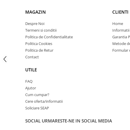
Carcase
MAGAZIN
CLIENTI
Coolere CPU
Ventilatoare
Despre Noi
Home
Termeni si conditii
Informatii
Pasta termica
Politica de Confidentialitate
Garantia 
Placi video profesionale
Politica Cookies
Metode de
SSD-uri externe
Politica de Retur
Formular 
Contact
Hard disk-uri externe
Card reader
UTILE
Placi captura
FAQ
Adaptoare PCI / PCIe
Ajutor
Periferice PC
Cum cumpar?
Cere oferta/informatii
Mouse
Soliciare SEAP
Tastaturi
Kit mouse si tastatura
SOCIAL
URMARESTE-NE IN SOCIAL MEDIA
Web-cam-uri si sisteme