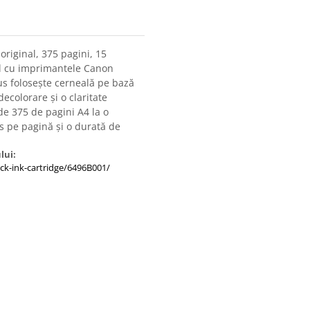
riginal, 375 pagini, 15
il cu imprimantele Canon
s folosește cerneală pe bază
ecolorare și o claritate
 de 375 de pagini A4 la o
s pe pagină și o durată de
lui:
ck-ink-cartridge/6496B001/