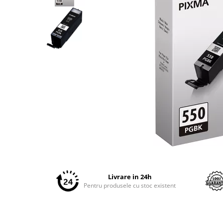
Plottere
Consumabile imprimanta
Tonere
Drum unit
Capete imprimare
Cartuse inkjet si cerneala
Hartie
Ribbon
Developer
Consumabile imprimanta
Distribuie
compatibile
pe
Tonere compatibile
Facebook
Livrare in 24h
Cartuse compatibile
Pentru produsele cu stoc existent
Drum unit compatibile
Printare 3D