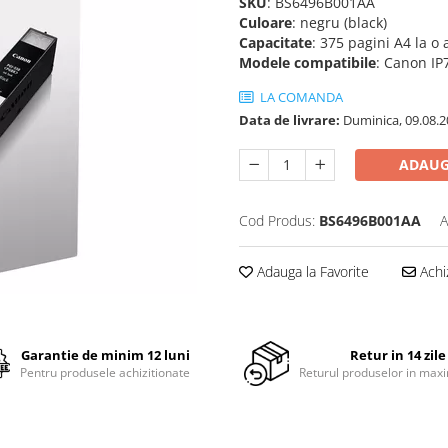
SKU
: BS6496B001AA
Culoare
: negru (black)
Capacitate
: 375 pagini A4 la o
Modele
compatibile
: Canon I
LA COMANDA
Data de livrare:
Duminica, 09.08.2
ADAUG
Cod Produs:
BS6496B001AA
A
Adauga la Favorite
Achi
Garantie de minim 12 luni
Retur in 14 zile
Pentru produsele achizitionate
Returul produselor in maxi