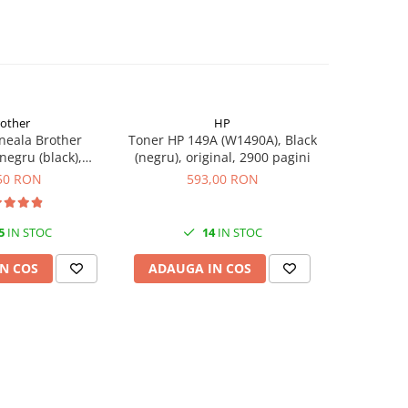
rother
HP
neala Brother
Toner HP 149A (W1490A), Black
Flacon c
egru (black),
(negru), original, 2900 pagini
(T00S14
00 pagini, 108 ml
50 RON
593,00 RON
5
IN STOC
14
IN STOC
N COS
ADAUGA IN COS
ADAUG