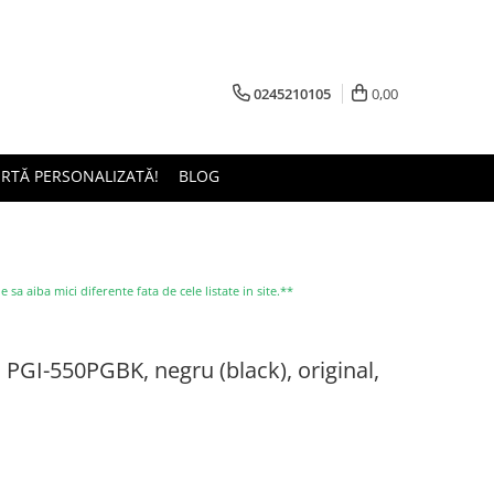
0245210105
0,00
ERTĂ PERSONALIZATĂ!
BLOG
a aiba mici diferente fata de cele listate in site.**
PGI-550PGBK, negru (black), original,