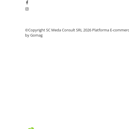
videoconferinta
Alte periferice
Accesorii PC
©Copyright SC Meda Consult SRL 2026
Platforma E-commer
Retelistica
by Gomag
Routere
Switch-uri
Access Point-uri
Cabluri retea
Sisteme Mesh WiFi
Placi de retea
Conectori & mufe retea
Rack-uri & accesorii rack
Patch panel-uri
Injectoare PoE
Modemuri