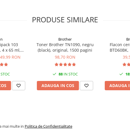
PRODUSE SIMILARE
on
Brother
B
ipack 103
Toner Brother TN1090, negru
Flacon cer
 4 x 65 ml,
(black), original, 1500 pagini
BTD60BK, n
genta/Yellow
original, 65
49,99 RON
98,70 RON
39,
S6)
 STOC
88
IN STOC
18
COS
ADAUGA IN COS
ADAUGA I
la mai multe in
Politica de Confidentialitate