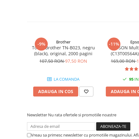
PC Gaming
Workstation
All-in-One PC
Mini PC
Monitoare
Brother
Eps
-9%
-11%
Toner Brother TN-B023, negru
EPSON Mult
Monitoare LED
(black), original, 2000 pagini
(C13T00S64A),
Accesorii monitoare
Black/Cyan/Ma
107,50 RON
97,50 RON
169,00 RON
1
(T00
Componente
Placi video
LA COMANDA
95
IN
Procesoare
ADAUGA IN COS
ADAUGA IN 
Placi de baza
Memorii RAM
Newsletter
Nu rata ofertele si promotiile noastre
SSD-uri interne
Hard disk-uri interne
Surse
Vreau sa primesc newsletter cu promotiile magazinului. Af