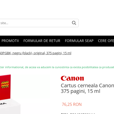
PROMOTII
FORMULAR DE RETUR
FORMULAR SEAP
CERE OF
PGBK, negru (black), original, 375 pagini, 15 ml
ter informational, de accea va aducem la cunostinta ca exista posibilitatea ca produsele s
Cartus cerneala Canon 
375 pagini, 15 ml
76,25 RON