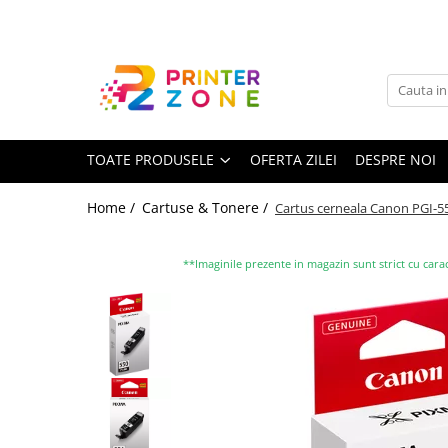
Toate Produsele
Imprimante
Imprimante laser
TOATE PRODUSELE
OFERTA ZILEI
DESPRE NOI
Imprimante cu jet
Multifunctionale laser
Home /
Cartuse & Tonere /
Cartus cerneala Canon PGI-550
Multifunctionale cu jet
Imprimante etichete
**Imaginile prezente in magazin sunt strict cu carac
Imprimante termice
Scanere
Imprimante matriciale
Accesorii imprimante
Accesorii multifunctionale
Piese schimb