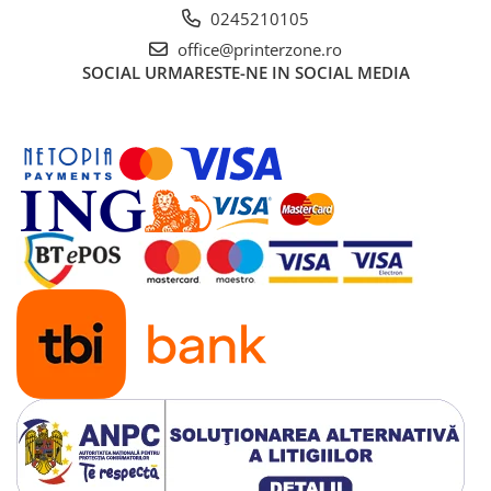
Solutii backup
0245210105
Carcase HDD externe
office@printerzone.ro
SOCIAL
URMARESTE-NE IN SOCIAL MEDIA
Memorii USB
SD Card-uri
Tablete
Tablete inteligente
Accesorii tablete
Telefoane
Smartphone-uri
Accesorii telefoane
Smart Home
Camere supraveghere smart
Prize inteligente
Hub-uri smart
Termostate smart