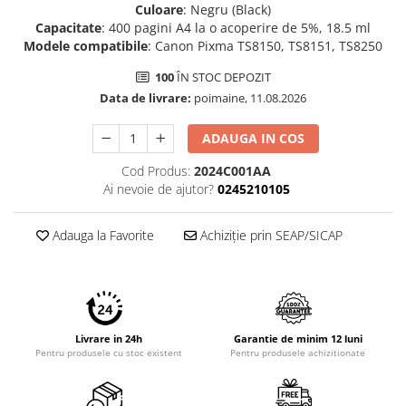
Culoare
: Negru (Black)
Imprimante 3D
Capacitate
: 400 pagini A4 la o acoperire de 5%, 18.5 ml
Accesorii imprimante 3D
Modele compatibile
: Canon Pixma TS8150, TS8151, TS8250
Filament imprimanta 3D
100
ÎN STOC DEPOZIT
Laptopuri
Data de livrare:
poimaine, 11.08.2026
Laptopuri / notebookuri
ADAUGA IN COS
Laptopuri gaming
Cod Produs:
2024C001AA
Ultrabookuri
Ai nevoie de ajutor?
0245210105
Laptop-uri 2 in 1
Accesorii laptop
Adauga la Favorite
Achiziție prin SEAP/SICAP
Mini PC AI
Piese si accesorii
Accesorii Printing
Ribbon
Livrare in 24h
Garantie de minim 12 luni
Pentru produsele cu stoc existent
Pentru produsele achizitionate
Desktop PC
PC Office