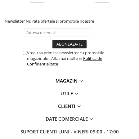
Antene & amplificatoare semnal
Camere IP
Newsletter
Nu rata ofertele si promotiile noastre
Accesorii retelistica
PDU
UPS & Stabilizatoare
Vreau sa primesc newsletter cu promotiile
UPS-uri
magazinului. Afla mai multe in
Politica de
Confidentialitate
Baterii UPS
Accesorii UPS
MAGAZIN
Servere, Storage & NAS
Servere NAS
UTILE
Servere
CLIENTI
SSD enterprise
DATE COMERCIALE
HDD enterprise
DAS (Direct Attached Storage)
SUPORT CLIENTI
LUNI - VINERI 09:00 - 17:00