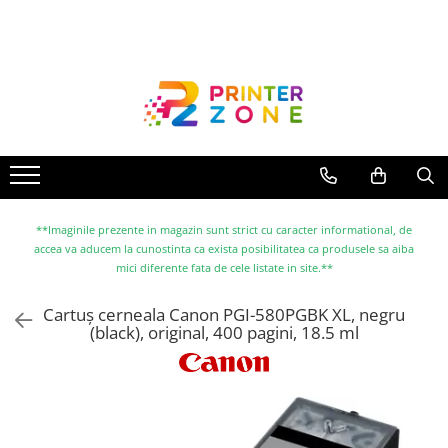
Toate Produsele
Imprimante
Imprimante laser
Imprimante cu jet
Multifunctionale laser
Multifunctionale cu jet
**Imaginile prezente in magazin sunt strict cu caracter informational, de
accea va aducem la cunostinta ca exista posibilitatea ca produsele sa aiba
Imprimante etichete
mici diferente fata de cele listate in site.**
Imprimante termice
Cartuș cerneala Canon PGI-580PGBK XL, negru
Scanere
(black), original, 400 pagini, 18.5 ml
Imprimante matriciale
Accesorii imprimante
Accesorii multifunctionale
Piese schimb