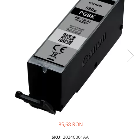
Plottere
Consumabile imprimanta
Tonere
Drum unit
Capete imprimare
Cartuse inkjet si cerneala
Hartie
Ribbon
Developer
Consumabile imprimanta
compatibile
Tonere compatibile
Cartuse compatibile
85,68 RON
Drum unit compatibile
Printare 3D
SKU
: 2024C001AA