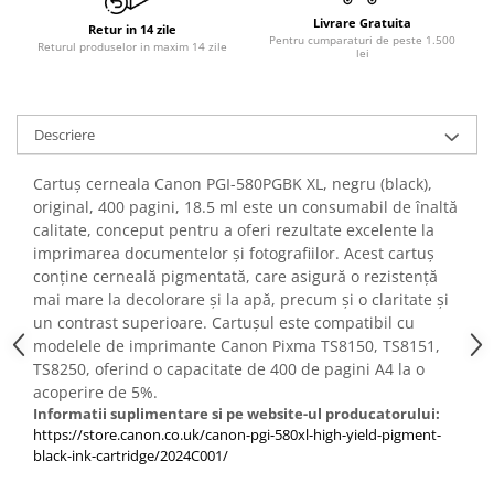
PC Gaming
Livrare Gratuita
Retur in 14 zile
Pentru cumparaturi de peste 1.500
Workstation
Returul produselor in maxim 14 zile
lei
All-in-One PC
Mini PC
Descriere
Monitoare
Monitoare LED
Cartuș cerneala Canon PGI-580PGBK XL, negru (black),
original, 400 pagini, 18.5 ml este un consumabil de înaltă
Accesorii monitoare
calitate, conceput pentru a oferi rezultate excelente la
Componente
imprimarea documentelor și fotografiilor. Acest cartuș
Placi video
conține cerneală pigmentată, care asigură o rezistență
mai mare la decolorare și la apă, precum și o claritate și
Procesoare
un contrast superioare. Cartușul este compatibil cu
Placi de baza
modelele de imprimante Canon Pixma TS8150, TS8151,
TS8250, oferind o capacitate de 400 de pagini A4 la o
Memorii RAM
acoperire de 5%.
SSD-uri interne
Informatii suplimentare si pe website-ul producatorului:
https://store.canon.co.uk/canon-pgi-580xl-high-yield-pigment-
Hard disk-uri interne
black-ink-cartridge/2024C001/
Surse