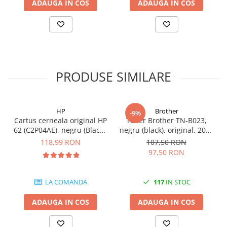
ADAUGA IN COS
ADAUGA IN COS
videoconferinta
Alte periferice
Accesorii PC
Retelistica
Routere
PRODUSE SIMILARE
Switch-uri
Access Point-uri
HP
Brother
-9%
Cabluri retea
Cartus cerneala original HP
Toner Brother TN-B023,
62 (C2P04AE), negru (Black),
negru (black), original, 2000
Sisteme Mesh WiFi
200 pagini
pagini
118,99 RON
107,50 RON
Placi de retea
97,50 RON
Conectori & mufe retea
Rack-uri & accesorii rack
LA COMANDA
117
IN STOC
Patch panel-uri
ADAUGA IN COS
ADAUGA IN COS
Injectoare PoE
Modemuri