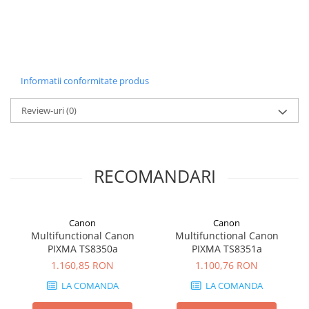
Carcase
Coolere CPU
Ventilatoare
Pasta termica
Informatii conformitate produs
Placi video profesionale
Review-uri
(0)
SSD-uri externe
Hard disk-uri externe
Card reader
RECOMANDARI
Placi captura
Adaptoare PCI / PCIe
Canon
Canon
Periferice PC
Multifunctional Canon
Multifunctional Canon
Mouse
PIXMA TS8350a
PIXMA TS8351a
Tastaturi
1.160,85 RON
1.100,76 RON
LA COMANDA
LA COMANDA
Kit mouse si tastatura
Web-cam-uri si sisteme