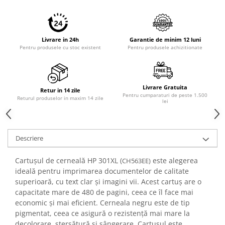
Livrare in 24h
Garantie de minim 12 luni
Pentru produsele cu stoc existent
Pentru produsele achizitionate
Livrare Gratuita
Retur in 14 zile
Pentru cumparaturi de peste 1.500
Returul produselor in maxim 14 zile
lei
Descriere
Cartușul de cerneală HP 301XL (
este alegerea
CH563EE)
ideală pentru imprimarea documentelor de calitate
superioară, cu text clar și imagini vii. Acest cartuș are o
capacitate mare de 480 de pagini, ceea ce îl face mai
economic și mai eficient. Cerneala negru este de tip
pigmentat, ceea ce asigură o rezistență mai mare la
decolorare, ștersătură și sângerare. Cartușul este