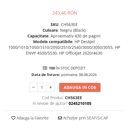
243,46 RON
SKU
: CH563EE
Culoare
: Negru (Black)
Capacitate
: Aproximativ 430 de pagini
Modele compatibile
: HP DeskJet
1000/1010/1050/1510/2050/2510/2540/3000/3050/3055, HP
ENVY 4500/5530, HP OfficeJet 2620/4630
100
ÎN STOC DEPOZIT
Data de livrare:
poimaine, 08.08.2026
ADAUGA IN COS
Cod Produs:
CH563EE
Ai nevoie de ajutor?
0245210105
Adauga la Favorite
Achiziție prin SEAP/SICAP