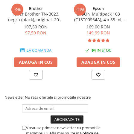
Brother
Epson
-9%
-11%
Toner Brother TN-B023,
EPSON Multipack 103
negru (black), original, 2000
(C13T00S64A), 4 x 65 ml,
pagini
Black/Cyan/Magenta/Yellow
107,50 RON
169,00 RON
(T00S6)
97,50 RON
149,99 RON
LA COMANDA
94
IN STOC
ADAUGA IN COS
ADAUGA IN COS
Newsletter
Nu rata ofertele si promotiile noastre
Vreau sa primesc newsletter cu promotiile
magazinului. Afla mai multe in
Politica de